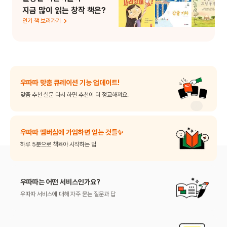
지금 많이 읽는 창작 책은?
인기 책 보러가기
우따따 맞춤 큐레이션 기능 업데이트!
맞춤 추천 설문 다시 하면 추천이 더 정교해져요.
우따따 멤버십에 가입하면 얻는 것들✨
하루 5분으로 책육아 시작하는 법
우따따 애니메이션 가이드
우따따는 어떤 서비스인가요?
어린이 미디어 시청 고민, 여기서 해결하세요.
우따따 서비스에 대해 자주 묻는 질문과 답