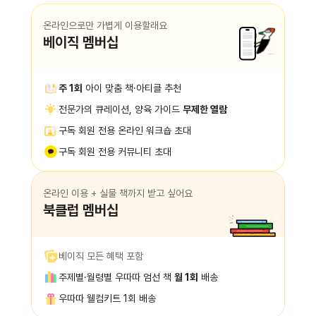
온라인으로만 가볍게 이용할래요
베이직 멤버십
주 1회
아이 맞춤 책·아티클 추천
전문가의 큐레이션, 양육 가이드
무제한 열람
구독 회원 전용 온라인 워크숍 초대
구독 회원 전용 커뮤니티 초대
온라인 이용 + 실물 책까지 받고 싶어요
북클럽 멤버십
베이직 모든 혜택 포함
주제별·월령별 우따따 엄선 책
월 1회
배송
우따따 웰컴키트 1회 배송