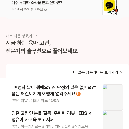
매주 우따따 소식을 받고 싶다면?
우따따랑 카톡 친구 해요 🙌
새로 나온 양육가이드
지금 하는 육아 고민,
전문가의 솔루션으로 풀어보세요.
더 많은 양육가이드 보러가기
"여성의 날이 뭐예요? 왜 남성의 날은 없어요?"
묻는 어린이에게 이렇게 알려주세요
N
#
여성의날
#
대화가이드
#
Q&A
영유 고민인 분들 필독! 우따따 리뷰 : EBS <
영유아 사교육 보고서>
#
영유아조기사교육
#
영어유치원
#
놀이
#
적기교육