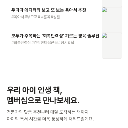
우따따 에디터의 보고 또 보는 육아서 추천
#
육아서
#
부모교육
#
훈육
#
성찰
모두가 주목하는 '회복탄력성' 기르는 양육 솔루션
#
회복탄력성
#
건강한마음근육
#
정서발달
우리 아이 인생 책,
멤버십으로 만나보세요.
전문가의 맞춤 추천부터 매달 도착하는 책까지
아이의 독서 시간을 더욱 풍성하게 채워드릴게요.