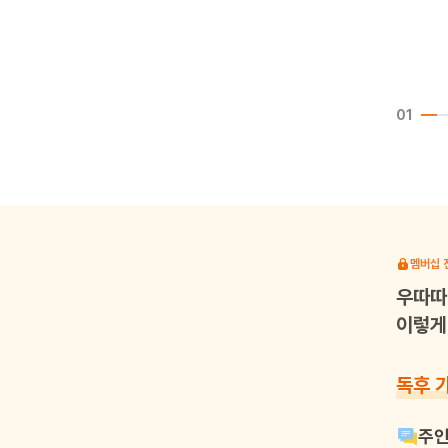
01
멤버십 
우따따
이렇게 
독후 
주인