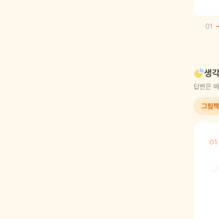
01
생각
답변은 예
그림책
01