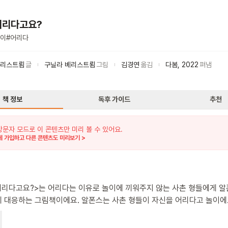
어리다고요?
이
#
어리다
베리스트룀
글
구닐라 베리스트룀
그림
김경연
옮김
다봄
,
2022
펴냄
책 정보
독후 가이드
추천
방문자 모드로 이 콘텐츠만 미리 볼 수 있어요.
 가입하고 다른 콘텐츠도 미리보기 >
어리다고요?>는 어리다는 이유로 놀이에 끼워주지 않는 사촌 형들에게 
그림책이에요. 알폰스는 사촌 형들이 자신을 어리다고 놀이에
 않아 속상해요. 그러다 할머니가 선반 위에 올려놓은 쿠키 상자를 보고
떠올라요. 알폰스는 '어려서 아무것도 모른다'는 형들의 말을 이용해 쿠키