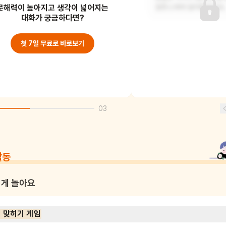
문해력이 높아지고 생각이 넓어지는
먹어버렸어요.
알폰스에게 달려들었어요.
대화가 궁금하다면?
첫 7일 무료로 바로보기
03
활동
게 놀아요
 맞히기 게임