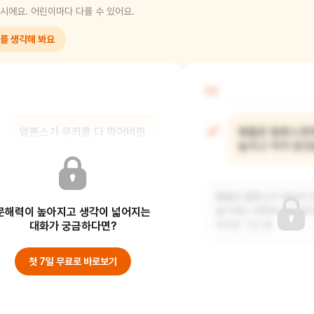
시에요. 어린이마다 다를 수 있어요.
를 생각해 봐요
02
알폰스가 쿠키를 다 먹어버린
형들은 알폰스한테
진짜 이유가 뭘까?
놀자고 하지 않았
알폰스는 형들에게 자신이 어리지
형들은 알폰스가 어려서 
문해력이 높아지고 생각이 넓어지는
않다는 걸 보여주고 싶었을 거예요.
놀기에는 부족하다고 생각
그래서 일부러 쿠키를
대화가 궁금하다면?
하지만 그건 잘
첫 7일 무료로 바로보기