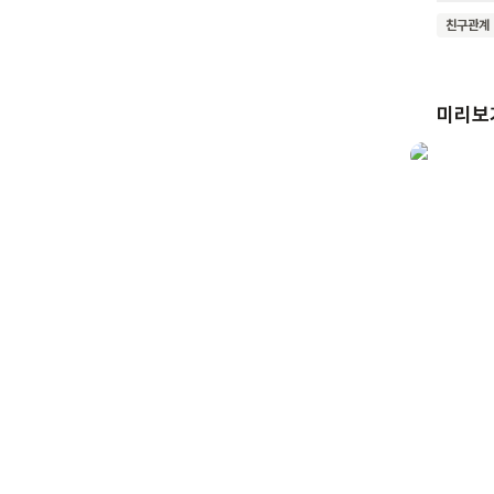
다 먹어
친구관계
모르니 괜찮다고 당당
유쾌하게
한다는 
미리보
해결해 나가는 과정을
부당한 