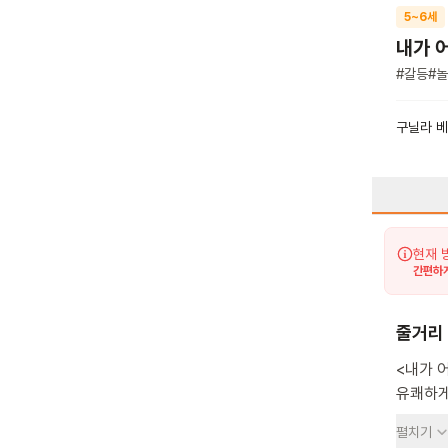
5~6세
내가 
#
갈등
#
놀
구닐라 
현재 
간편하게
줄거리
<내가 
유쾌하게 대응하는 
끼워주지
펼치기
생각이 