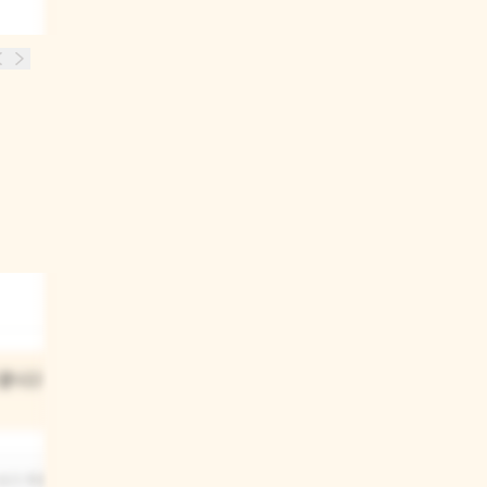
03
끝나고 와서
알폰스는 형들한테 뭐라고
말했어?
보고 화를 내며
알폰스는 자기가 어려서 아무것도