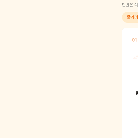
답변은 예
줄거리
01