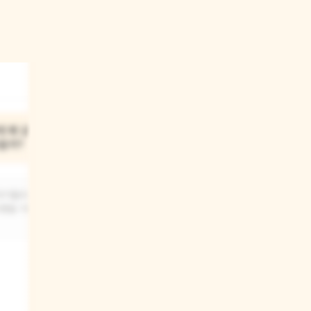
03
 왜 같이
알폰스가 쿠키를 다 먹은 뒤에
을까?
형들의 기분은 어땠을까?
자기들과 같이
형들은 처음에는 화가 났겠지만,
했을 거예요.
나중에는 알폰스가 생각보다 똑똑하다는
걸 알고 놀랐을 것