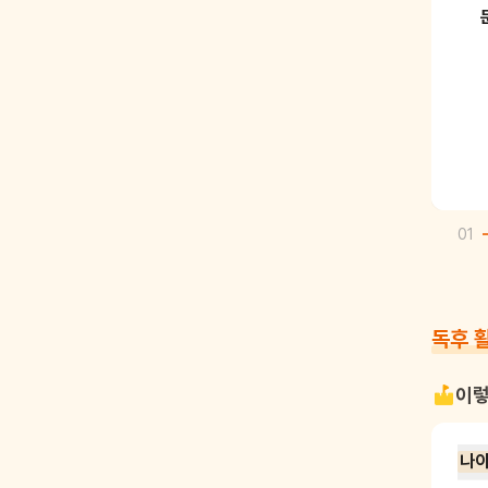
01
독후 
이렇
나이