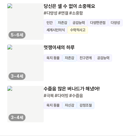
당신은 셀 수 없이 소중해요
#다양성
#연결
#소중함
인간
자존감
공감능력
다양한관점
다양성
세계시민의식
수학적사고
5~6세
멋쟁이새의 하루
육지 동물
자존감
친구관계
공감능력
3~4세
수줍음 많은 버나드가 해냈어!
#극복
#다이빙
#수줍음
육지 동물
자신감
감정조절
3~4세