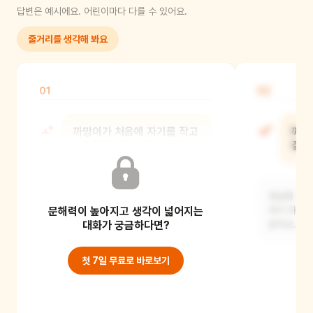
답변은 예시에요. 어린이마다 다를 수 있어요.
줄거리를 생각해 봐요
01
02
까망이가 처음에 자기를 작고
까망
보잘것없다고 생각한 이유가
결심
뭘까?
자신의 장점
문해력이 높아지고 생각이 넓어지는
아마도 친구들의 겉모습만 보고
자기 자신에
비교했기 때문일 거예요. 고양이의
대화가 궁금하다면?
같아요.
보드라운 발바닥이나 얼룩말
첫 7일 무료로 바로보기