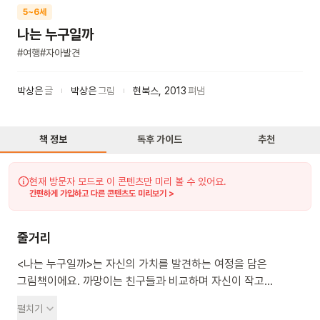
5~6세
나는 누구일까
#
여행
#
자아발견
박상은
글
박상은
그림
현북스
,
2013
펴냄
책 정보
독후 가이드
추천
현재 방문자 모드로 이 콘텐츠만 미리 볼 수 있어요.
간편하게 가입하고 다른 콘텐츠도 미리보기 >
줄거리
<나는 누구일까>는 자신의 가치를 발견하는 여정을 담은
그림책이에요. 까망이는 친구들과 비교하며 자신이 작고
보잘것없다고 생각해요. 자신의 장점을 찾기 위해 여행을
펼치기
떠나지만, 아무런 대답을 듣지 못하고 제자리로 돌아와요. 그런데