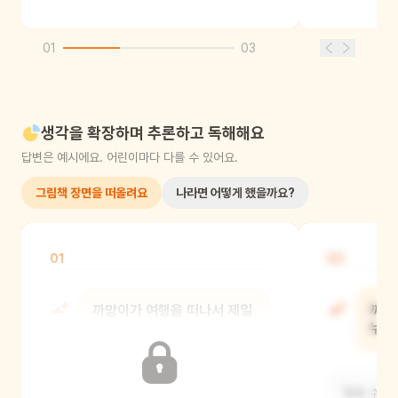
01
03
생각을 확장하며 추론하고 독해해요
답변은 예시에요. 어린이마다 다를 수 있어요.
그림책 장면을 떠올려요
나라면 어떻게 했을까요?
01
02
까망이가 여행을 떠나서 제일
까망
먼저 만난 건 뭐였어?
누구
'볼 수 있는 나무'였어요. 커다란 눈이
'들을 수 있