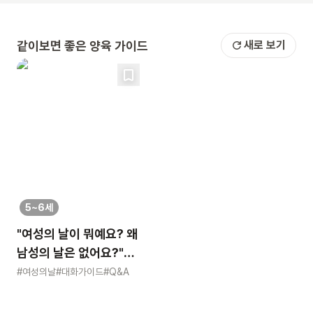
같이보면 좋은 양육 가이드
새로 보기
5~6세
"여성의 날이 뭐예요? 왜
남성의 날은 없어요?"
묻는 어린이에게 이렇게
#여성의날
#대화가이드
#Q&A
알려주세요