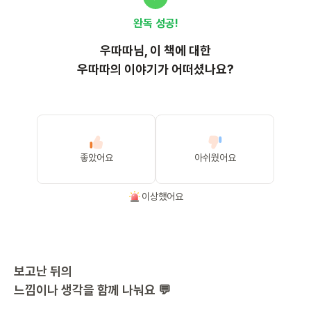
완독 성공!
우따따
님, 이
책
에 대한
우따따의 이야기가 어떠셨나요?
좋았어요
아쉬웠어요
이상했어요
보고난 뒤의
느낌이나 생각을 함께 나눠요 💬