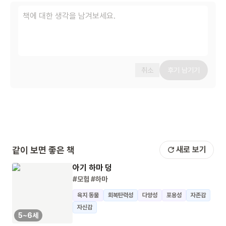
취소
후기 남기기
같이 보면 좋은 책
새로 보기
아기 하마 덩
#모험
#하마
육지 동물
회복탄력성
다양성
포용성
자존감
자신감
5~6세