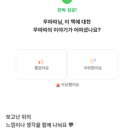
완독 성공!
우따따
님, 이
책
에 대한
우따따의 이야기가 어떠셨나요?
좋았어요
아쉬웠어요
이상했어요
보고난 뒤의
느낌이나 생각을 함께 나눠요 💬