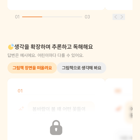
01
03
생각을 확장하며 추론하고 독해해요
답변은 예시에요. 어린이마다 다를 수 있어요.
그림책 장면을 떠올려요
그림책으로 생각해 봐요
01
02
봄바람이 불 때 어떤 꽃들이
여름
피어났어?
풍경
책에서 봄바람이 불 때 예쁜 벚꽃이
여름 바람이