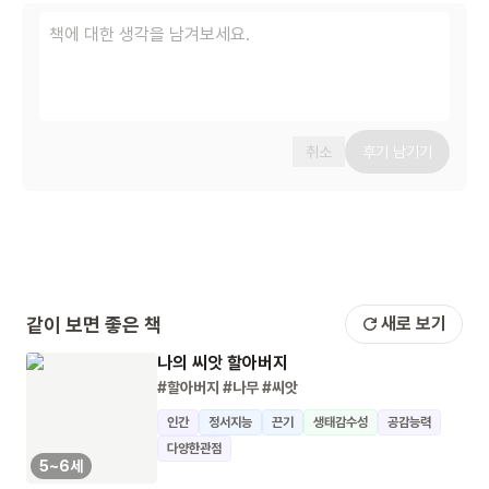
취소
후기 남기기
같이 보면 좋은 책
새로 보기
나의 씨앗 할아버지
#할아버지
#나무
#씨앗
인간
정서지능
끈기
생태감수성
공감능력
다양한관점
5~6세