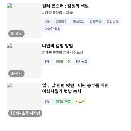
컬러 몬스터 : 감정의 색깔
#감정
#정리
#괴물
기타
감정표현
정서지능
감정조절
공감능력
다양한 감정
3~4세
나만의 캠핑 방법
#가족
#캠핑
#자기주도성
인간
생태감수성
의사소통
3~4세
열두 달 한뼘 텃밭 : 어린 농부를 위한
이십사절기 텃밭 농사
인간
생태감수성
사고력
10세~초등 저학년