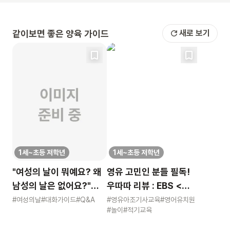
같이보면 좋은 양육 가이드
새로 보기
1세~초등 저학년
1세~초등 저학년
"여성의 날이 뭐예요? 왜
영유 고민인 분들 필독!
남성의 날은 없어요?"
우따따 리뷰 : EBS <
묻는 어린이에게 이렇게
영유아 사교육 보고서>
#여성의날
#대화가이드
#Q&A
#영유아조기사교육
#영어유치원
#놀이
#적기교육
알려주세요