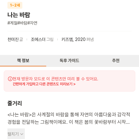
1~2세
나는 바람
#
계절
#
바람
#
자연
천미진
글
조에스더
그림
키즈엠
,
2020
펴냄
책 정보
독후 가이드
추천
현재 방문자 모드로 이 콘텐츠만 미리 볼 수 있어요.
간편하게 가입하고 다른 콘텐츠도 미리보기 >
줄거리
<나는 바람>은 사계절의 바람을 통해 자연의 아름다움과 감각적
경험을 전달하는 그림책이에요. 이 책은 봄의 꽃바람부터 시작해
여름, 가을, 겨울의 바람을 차례로 소개해요. 각 계절마다 바람이
펼치기
가져오는 특별한 선물과 풍경을 보여주죠. 봄에는 예쁜 꽃을,