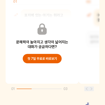
01
02
표지에 있는 아기는 뭐라고
아기가
말하고 있을까?
말했
아기가 "나도, 나도!"라고 말하고
아기가 다른
문해력이 높아지고 생각이 넓어지는
있어요.
싶어서 그렇
대화가 궁금하다면?
첫 7일 무료로 바로보기
01
03