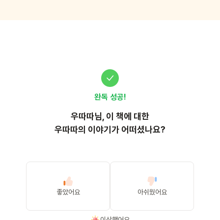
완독 성공!
우따따
님, 이
책
에 대한
우따따의 이야기가 어떠셨나요?
좋았어요
아쉬웠어요
이상했어요