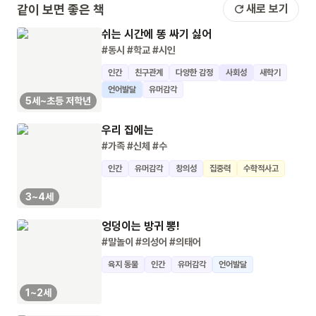
같이 보면 좋은 책
새로 보기
쉬는 시간에 똥 싸기 싫어
#동시
#학교
#시인
인간
친구관계
다양한 감정
사회성
새학기
언어발달
유머감각
5세~초등 저학년
우리 집에는
#가족
#신체
#수
인간
유머감각
창의성
집중력
수학적사고
3~4세
엉덩이는 방귀 뽕!
#말놀이
#의성어
#의태어
육지 동물
인간
유머감각
언어발달
1~2세