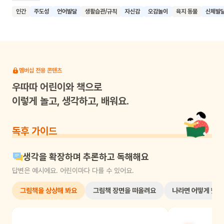
달리기, 구르기, 웃기, 먹기 등 여러 가지 동작을 모방하면서 신체
인간
주도성
언어발달
생활습관/규칙
자신감
오감놀이
육지 동물
신체발
발달과 기본적인 생활 습관을 자연스럽게 익혀가요. 이 책은
유아의 모방 학습 특성을 잘 반영하고 있어요. 화려하고 밝은
색감의 그림과 함께 의성어와 의태어를 풍부하게 사용해 유아의
언어 발달에도 도움을 줘요. 특히 소녀와 동물들의 생생한 표정은
유아에게 정서적 안정감을 줄 거예요. 이 책을 통해 유아들이
멤버십 전용 콘텐츠
세상을 탐구하고 배우는 과정에서 자신감과 용기를 갖게 되기를
우따따
어린이와 책으로
기대해요. "나도, 나도!"라고 외치며 무엇이든 열심히 시도하고
이렇게 놀고, 생각하고, 배워요.
즐겁게 웃는 씩씩한 아이로 자라나길 응원하는 그림책이에요.
독후 가이드
생각을 확장하며 추론하고 독해해요
답변은 예시에요. 어린이마다 다를 수 있어요.
그림책을 상상해 봐요
그림책 장면을 떠올려요
나라면 어떻게 했을