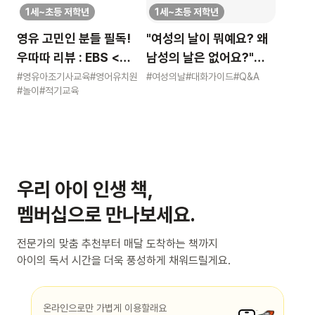
1세~초등 저학년
1세~초등 저학년
영유 고민인 분들 필독!
"여성의 날이 뭐예요? 왜
우따따 리뷰 : EBS <
남성의 날은 없어요?"
영유아 사교육 보고서>
묻는 어린이에게 이렇게
#영유아조기사교육
#영어유치원
#여성의날
#대화가이드
#Q&A
#놀이
#적기교육
알려주세요
우리 아이 인생 책,
멤버십으로 만나보세요.
전문가의 맞춤 추천부터 매달 도착하는 책까지
아이의 독서 시간을 더욱 풍성하게 채워드릴게요.
온라인으로만 가볍게 이용할래요