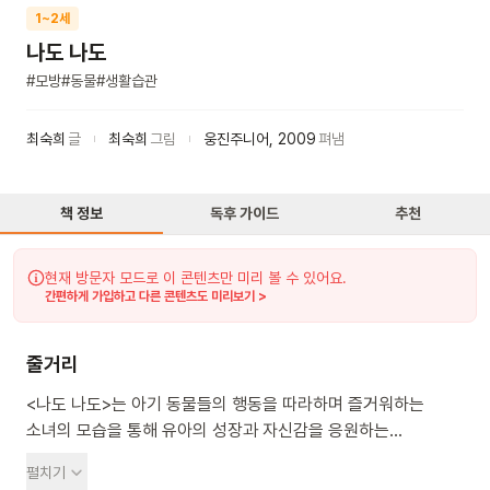
1~2세
나도 나도
#
모방
#
동물
#
생활습관
최숙희
글
최숙희
그림
웅진주니어
,
2009
펴냄
책 정보
독후 가이드
추천
현재 방문자 모드로 이 콘텐츠만 미리 볼 수 있어요.
간편하게 가입하고 다른 콘텐츠도 미리보기 >
줄거리
<나도 나도>는 아기 동물들의 행동을 따라하며 즐거워하는
소녀의 모습을 통해 유아의 성장과 자신감을 응원하는
그림책이에요. 소녀는 얼룩말, 판다, 개구리, 토끼, 고양이 등
펼치기
다양한 동물들의 행동을 "나도, 나도!"라고 외치며 따라해요.