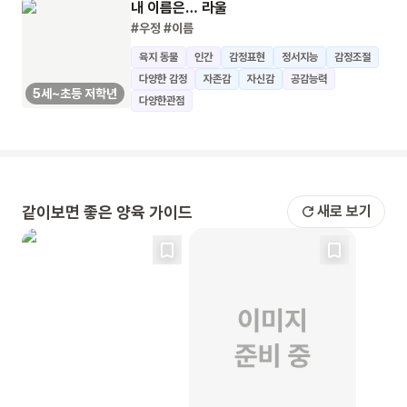
내 이름은… 라울
#우정
#이름
육지 동물
인간
감정표현
정서지능
감정조절
다양한 감정
자존감
자신감
공감능력
5세~초등 저학년
다양한관점
같이보면 좋은 양육 가이드
새로 보기