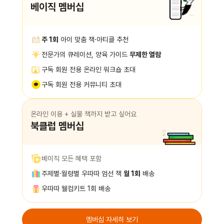
베이직 멤버십
주 1회
아이 맞춤 책·아티클 추천
전문가의 큐레이션, 양육 가이드
무제한 열람
구독 회원 전용 온라인 워크숍 초대
구독 회원 전용 커뮤니티 초대
온라인 이용 + 실물 책까지 받고 싶어요
북클럽 멤버십
베이직 모든 혜택 포함
주제별·월령별 우따따 엄선 책
월 1회
배송
우따따 웰컴키트 1회 배송
멤버십 자세히 보기