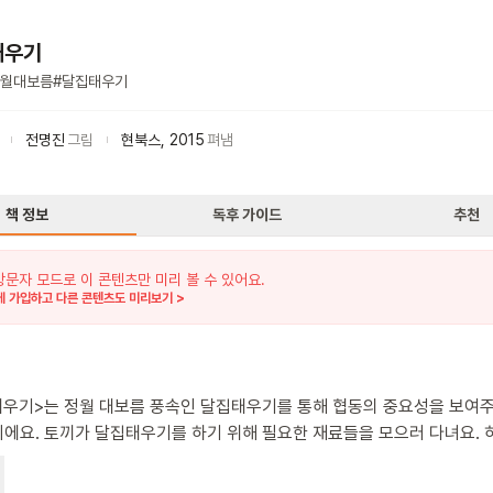
태우기
월대보름
#
달집태우기
전명진
그림
현북스
,
2015
펴냄
책 정보
독후 가이드
추천
방문자 모드로 이 콘텐츠만 미리 볼 수 있어요.
 가입하고 다른 콘텐츠도 미리보기 >
태우기>는 정월 대보름 풍속인 달집태우기를 통해 협동의 중요성을 보여
필요한 재료들을 모으러 다녀요. 하지만
 어려움을 겪어 다른 동물 친구들의 도움을 받아요. 오소리는 소나무 가
대나무 숲의 위치를, 여우는 대나무를 나르는 것을, 오리는 짚을 구하는 