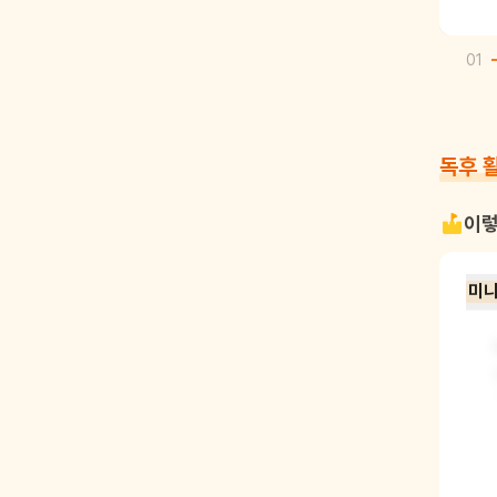
01
독후 
이렇
미니