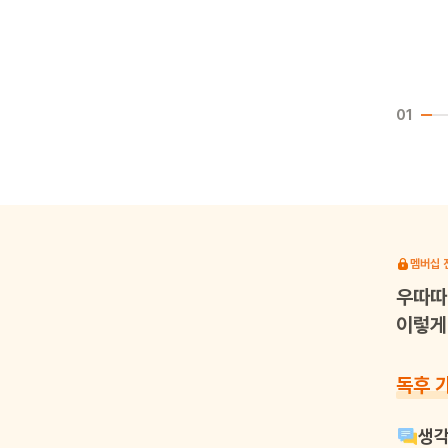
01
멤버십 
우따따
이렇게 
독후 
생각