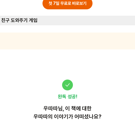
첫 7일 무료로 바로보기
 친구 도와주기 게임
완독 성공!
우따따
님, 이
책
에 대한
우따따의 이야기가 어떠셨나요?