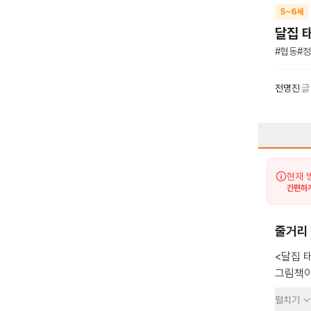
5~6세
달집 
#
협동
#
정
전명진
글
현재 
간편하게
줄거리
<달집 
그림책이에요. 토끼가 달집태우기를 하기 위해 
혼자서는
펼치기
딱새는 