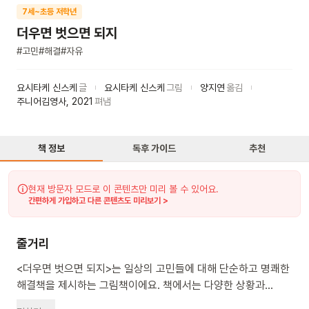
7세~초등 저학년
더우면 벗으면 되지
#
고민
#
해결
#
자유
요시타케 신스케
글
요시타케 신스케
그림
양지연
옮김
주니어김영사
,
2021
펴냄
책 정보
독후 가이드
추천
현재 방문자 모드로 이 콘텐츠만 미리 볼 수 있어요.
간편하게 가입하고 다른 콘텐츠도 미리보기 >
줄거리
<더우면 벗으면 되지>는 일상의 고민들에 대해 단순하고 명쾌한
해결책을 제시하는 그림책이에요. 책에서는 다양한 상황과
고민들을 소개하고, 각각에 대해 "~하면 돼!"라는 식의 간단한