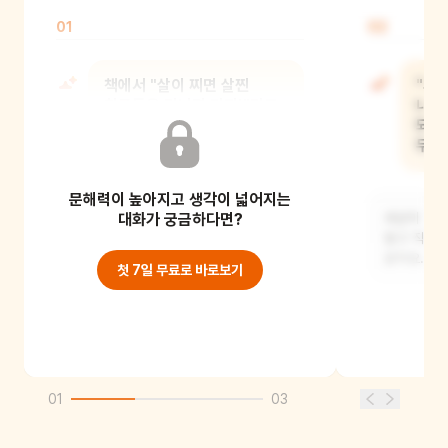
01
02
책에서 "살이 찌면 살찐
"세
친구들을 만나면 되지!"라고
내가
했는데, 왜 그렇게 말했을까?
되지!
무슨
문해력이 높아지고 생각이 넓어지는
아마도 살이 쪘다고 걱정하지 말라는 뜻
같아요. 살찐 친구들과 함께 있으면 덜
대화가 궁금하다면?
세상이 마음
신경 쓰이고
말고 직접 
같아요.
첫 7일 무료로 바로보기
01
03