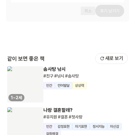
취소
후기 남기기
같이 보면 좋은 책
새로 보기
솜사탕 낚시
#친구
#낚시
#솜사탕
인간
언어발달
상상력
1~2세
나랑 결혼할래?
#유치원
#결혼
#첫사랑
인간
감정표현
자기표현
정서지능
자신감
갈등해결