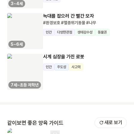
3~4세
늑대를 잡으러 간 빨간 모자
#환경보호
#멸종위기동물
#나무
인간
다양한관점
생태감수성
동물권
5~6세
시계 심장을 가진 로봇
인간
주도성
사고력
7세~초등 저학년
같이보면 좋은 양육 가이드
새로 보기