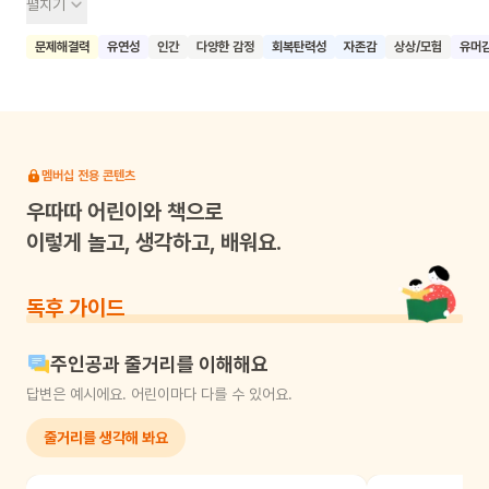
펼치기
답변을 제시해요. 예를 들어, "더우면 벗으면 되지!", "살이 찌면
살찐 친구들을 만나면 되지!" 등의 해결책을 보여줘요. 이 책은
문제해결력
유연성
인간
다양한 감정
회복탄력성
자존감
상상/모험
유머
복잡한 상황을 단순화하고, 때로는 규칙에서 벗어나 자유롭게
생각할 수 있도록 유도해요. 요시타케 신스케 특유의 재치와
유머로 가득한 이 책은 어린이들뿐만 아니라 어른들에게도 삶의
작은 고민들을 가볍게 바라볼 수 있는 시각을 제공해요. 이 책을
읽은 어린이들이 자신의 고민을 너무 무겁게 생각하지 않고,
멤버십 전용 콘텐츠
창의적이고 유연한 사고로 해결책을 찾을 수 있기를 기대해요.
우따따
어린이와 책으로
이렇게 놀고, 생각하고, 배워요.
독후 가이드
주인공과 줄거리를 이해해요
답변은 예시에요. 어린이마다 다를 수 있어요.
줄거리를 생각해 봐요