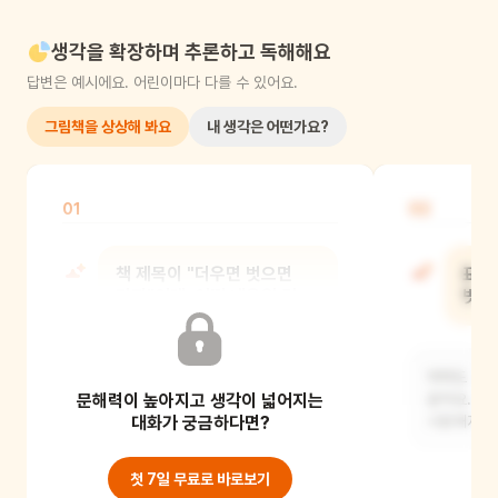
생각을 확장하며 추론하고 독해해요
답변은 예시에요. 어린이마다 다를 수 있어요.
그림책을 상상해 봐요
내 생각은 어떤가요?
01
02
책 제목이 "더우면 벗으면
표지
되지"인데, 어떤 내용일 것
벗고
같아?
아마도 더워
문해력이 높아지고 생각이 넓어지는
더울 때 옷을 벗으면 시원해지니까,
같아요. 더
문제가 생기면 간단하게 해결하는
대화가 궁금하다면?
시원해지니
방법을 알려주는 책일
첫 7일 무료로 바로보기