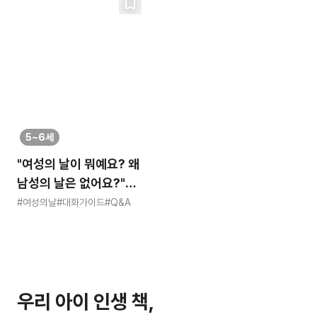
5~6세
"여성의 날이 뭐예요? 왜
남성의 날은 없어요?"
묻는 어린이에게 이렇게
#여성의날
#대화가이드
#Q&A
알려주세요
우리 아이 인생 책,