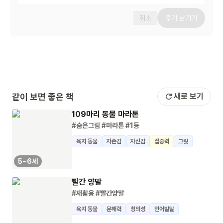
취소
후기 남기기
같이 보면 좋은 책
새로 보기
109마리 동물 마라톤
#숨은그림
#마라톤
#1등
육지 동물
자존감
자신감
집중력
그릿
5~6세
빨간 양말
#재활용
#빨간양말
육지 동물
문해력
창의성
언어발달