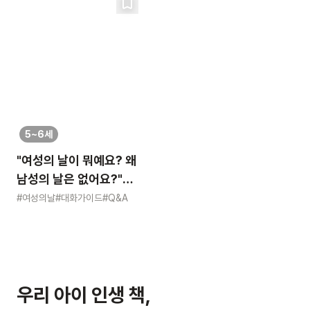
5~6세
"여성의 날이 뭐예요? 왜
남성의 날은 없어요?"
묻는 어린이에게 이렇게
#여성의날
#대화가이드
#Q&A
알려주세요
우리 아이 인생 책,