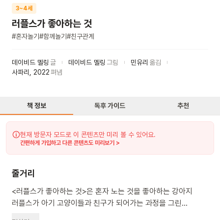
3~4세
러플스가 좋아하는 것
#
혼자놀기
#
함께놀기
#
친구관계
데이비드 멜링
글
데이비드 멜링
그림
민유리
옮김
사파리
,
2022
펴냄
책 정보
독후 가이드
추천
현재 방문자 모드로 이 콘텐츠만 미리 볼 수 있어요.
간편하게 가입하고 다른 콘텐츠도 미리보기 >
줄거리
<러플스가 좋아하는 것>은 혼자 노는 것을 좋아하는 강아지
러플스가 아기 고양이들과 친구가 되어가는 과정을 그린
그림책이에요. 러플스는 혼자 노는 것을 좋아하는 강아지예요.