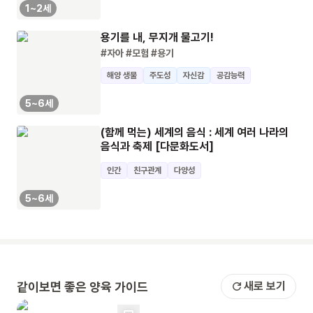
1~2세
용기를 내, 무지개 물고기!
#자아
#모험
#용기
해양 생물
주도성
자신감
공감능력
5~6세
(함께 먹는) 세계의 음식 : 세계 여러 나라의
음식과 축제 [다문화도서]
인간
친구관계
다양성
5~6세
같이보면 좋은 양육 가이드
새로 보기