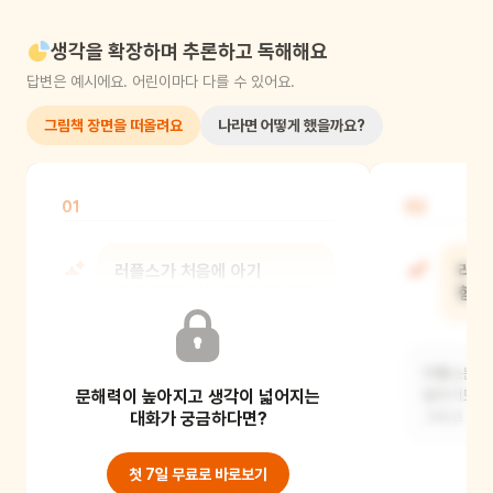
생각을 확장하며 추론하고 독해해요
답변은 예시에요. 어린이마다 다를 수 있어요.
그림책 장면을 떠올려요
나라면 어떻게 했을까요?
01
02
러플스가 처음에 아기
러플
고양이들을 싫어했을 때 어떤
함께
표정을 지었어?
러플스는 아
문해력이 높아지고 생각이 넓어지는
러플스는 화가 난 표정을 지었어요.
달리기도 하
눈썹을 찌푸리고 입을 삐죽거리는
대화가 궁금하다면?
그리고 서로
모습이었어요.
첫 7일 무료로 바로보기