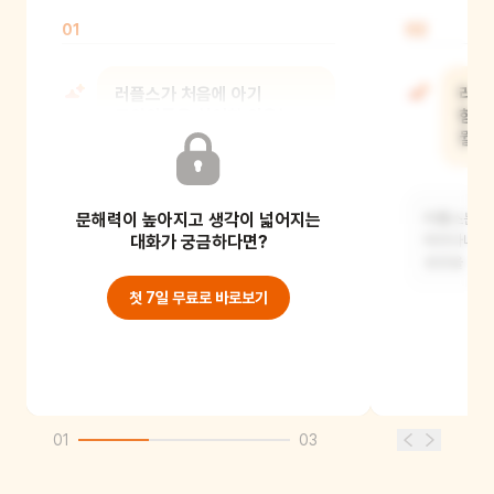
01
02
러플스가 처음에 아기
러플
고양이들을 싫어한 이유는
함께
뭘까?
뭘까
문해력이 높아지고 생각이 넓어지는
러플스는 혼자 노는 걸 좋아했기 때문에
러플스는 아
아기 고양이들이 자꾸 방해한다고
대화가 궁금하다면?
따라다니며 
생각했을 거예요.
생겼을 거예
첫 7일 무료로 바로보기
01
03