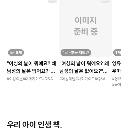
5~6세
1세~초등 저학년
1세~초
"여성의 날이 뭐예요? 왜
"여성의 날이 뭐예요? 왜
영유 고
남성의 날은 없어요?"
남성의 날은 없어요?"
우따따 리
묻는 어린이에게 이렇게
묻는 어린이에게 이렇게
영유아 
#여성의날
#대화가이드
#Q&A
#여성의날
#대화가이드
#Q&A
#영유아
#놀이
#적
알려주세요
알려주세요
우리 아이 인생 책,