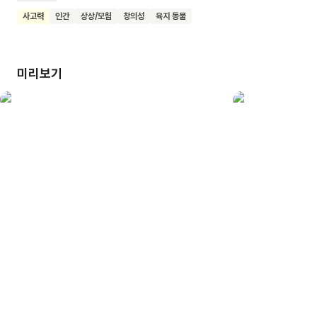
아이스크림 장수는 토끼를 살펴보지도 않고 그저 갈 길을 가네요.
사고력
인간
상상/모험
창의성
육지 동물
그로부터 얼마 후, 토끼들은 아이스크림 트럭을 습격하기로
합니다. 과연 토끼들의 작전은 성공할 수 있을까요? 우리 함께 이
책, <토끼들의 밤>을 읽고 풍부한 해석이 가능한 ‘글 없는
미리보기
그림책’의 매력을 알아가 보아요.