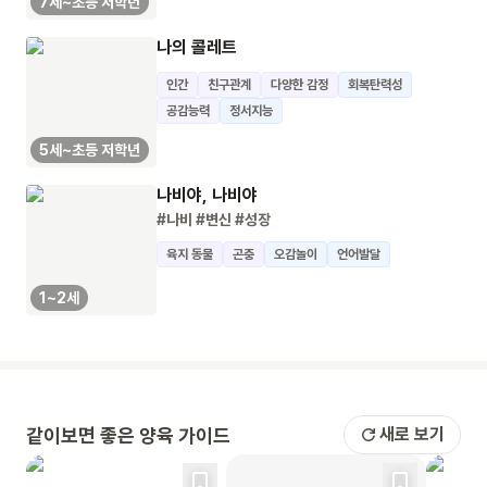
7세~초등 저학년
나의 콜레트
인간
친구관계
다양한 감정
회복탄력성
공감능력
정서지능
5세~초등 저학년
나비야, 나비야
#나비
#변신
#성장
육지 동물
곤충
오감놀이
언어발달
1~2세
같이보면 좋은 양육 가이드
새로 보기