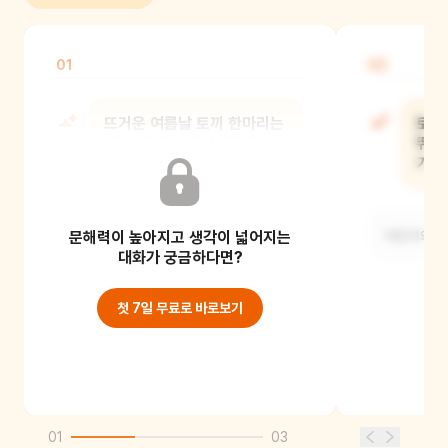
01
02
뜨거운 여름날 토끼 한마리는
토끼
왜 길 위에 누워있었을까?
뛰어
기분
어린이의 이야기를 들어주세요.
문해력이 높아지고 생각이 넓어지는
어린이의 이
대화가 궁금하다면?
첫 7일 무료로 바로보기
01
03