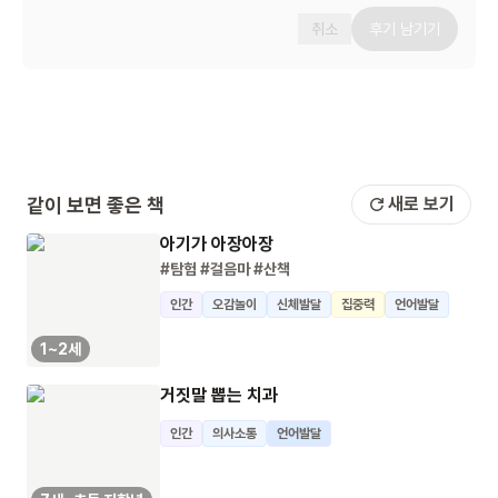
취소
후기 남기기
같이 보면 좋은 책
새로 보기
아기가 아장아장
#탐험
#걸음마
#산책
인간
오감놀이
신체발달
집중력
언어발달
1~2세
거짓말 뽑는 치과
인간
의사소통
언어발달