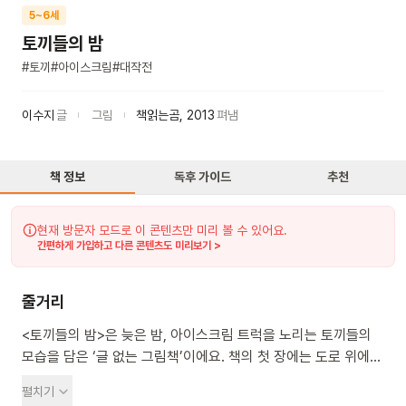
5~6세
토끼들의 밤
#
토끼
#
아이스크림
#
대작전
이수지
글
그림
책읽는곰
,
2013
펴냄
책 정보
독후 가이드
추천
현재 방문자 모드로 이 콘텐츠만 미리 볼 수 있어요.
간편하게 가입하고 다른 콘텐츠도 미리보기 >
줄거리
<토끼들의 밤>은 늦은 밤, 아이스크림 트럭을 노리는 토끼들의
모습을 담은 ‘글 없는 그림책’이에요. 책의 첫 장에는 도로 위에
드러누워 있는 토끼와 저 멀리 지나가는 아이스크림 트럭이
펼치기
보여요. 트럭이 토끼를 치고 간 것이 분명해 보이지만,