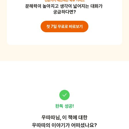
전문가가 제안하는
독후 가이드
문해력이 높아지고 생각이 넓어지는 대화가 
보고, 어느 날은 분홍색 포스트잇의 글로 이야기를 읽어 
궁금하다면?
보는 거예요. 새로운 이야기가 떠오른다면 또 다른 색의 
포스트잇에 이야기를 써 나가요. 어린이의 상상력과 표
첫 7일 무료로 바로보기
현력을 다채롭게 길러줄 수 있는 놀이입니다. *준비물: 
여러 가지 색의 포스트잇, 펜 또는 연필
완독 성공!
우따따
님, 이
책
에 대한
우따따의 이야기가 어떠셨나요?