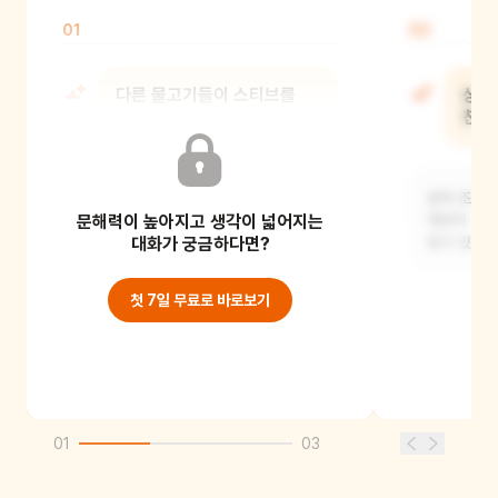
01
02
다른 물고기들이 스티브를
상어
피해 도망갈 때 스티브의
친구
기분은 어땠을까?
상어 조지는
문해력이 높아지고 생각이 넓어지는
스티브는 아마 외롭고 슬펐을 것 같아요.
깨끗이 해주
다른 물고기들이 자신을 피해 도망가는
대화가 궁금하다면?
알고 있었을
모습을 보면
첫 7일 무료로 바로보기
01
03