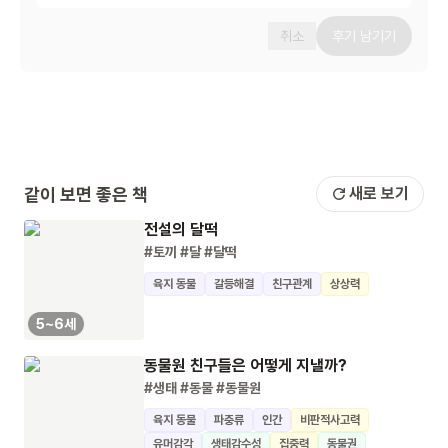
취소
후기 남기기
같이 보면 좋은 책
새로 보기
전설의 달떡
#토끼
#달
#달떡
육지 동물
갈등해결
친구관계
상상력
5~6세
동물원 친구들은 어떻게 지낼까?
#생태
#동물
#동물원
육지 동물
파충류
인간
비판적사고력
유머감각
생태감수성
집중력
동물권