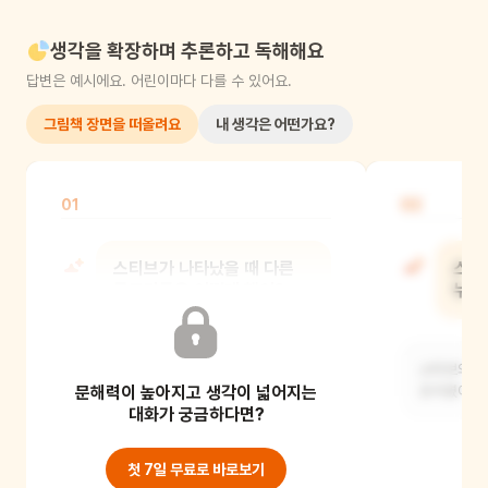
생각을 확장하며 추론하고 독해해요
답변은 예시에요. 어린이마다 다를 수 있어요.
그림책 장면을 떠올려요
내 생각은 어떤가요?
01
02
스티브가 나타났을 때 다른
스티
물고기들은 어떻게 했어?
누구
다른 물고기들은 스티브를 보고 겁을
스티브의 친
문해력이 높아지고 생각이 넓어지는
먹고 황급히 도망갔어요.
조지였어요.
대화가 궁금하다면?
첫 7일 무료로 바로보기