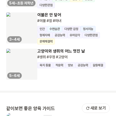
5세~초등 저학년
다양한관점
이불은 안 덮어
#이불
#잠
#마녀
인간
수면습관
다양한 감정
정서지능
형제자매
공감능력
유머감각
다양한관점
3~4세
문제해결력
고양이와 생쥐의 어느 멋진 날
#생쥐
#우정
#고양이
육지 동물
적응력
양보
공감능력
갈등해결
5~6세
같이보면 좋은 양육 가이드
새로 보기