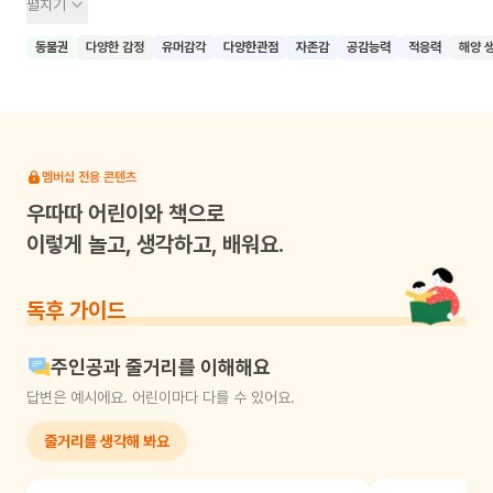
펼치기
다른 물고기들은 스티브를 보면 겁을 먹고 도망가요. 그러던 어느
날, 상어 조지가 스티브에게 다가와요. 알고 보니 스티브는
동물권
다양한 감정
유머감각
다양한관점
자존감
공감능력
적응력
해양 
동갈방어라는 물고기로, 상어의 몸에 있는 기생충을 잡아주고
이빨 사이의 찌꺼기를 청소해주는 역할을 하고 있었어요. 이 책은
바다 생물들의 공생 관계를 재미있게 설명하고 있어요. 콜라주
기법으로 그려진 생생한 바닷속 장면과 유머러스한 구성이
인상적이에요. 어린이들이 이 책을 통해 자연의 신비로움을
멤버십 전용 콘텐츠
느끼고, 서로 돕고 살아가는 공생의 의미를 이해하며, 자신의
우따따
어린이와 책으로
존재 가치를 소중히 여기는 마음을 갖게 되기를 바라요.
이렇게 놀고, 생각하고, 배워요.
독후 가이드
주인공과 줄거리를 이해해요
답변은 예시에요. 어린이마다 다를 수 있어요.
줄거리를 생각해 봐요