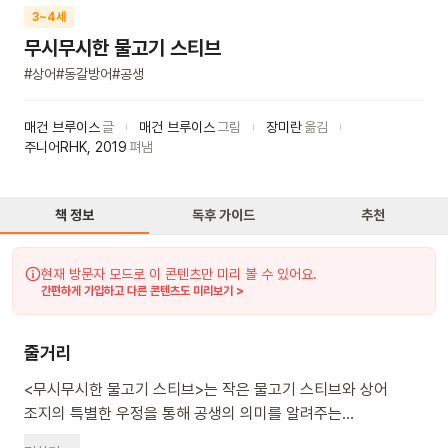
3~4세
무시무시한 물고기 스티브
#
상어
#
동갈방어
#
공생
매건 브루이스
글
매건 브루이스
그림
장미란
옮김
주니어RHK
,
2019
펴냄
책 정보
독후 가이드
추천
현재 방문자 모드로 이 콘텐츠만 미리 볼 수 있어요.
간편하게 가입하고 다른 콘텐츠도 미리보기 >
줄거리
<무시무시한 물고기 스티브>는 작은 물고기 스티브와 상어
조지의 특별한 우정을 통해 공생의 의미를 알려주는
그림책이에요. 스티브는 작고 귀여운 파란 물고기예요. 하지만