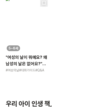
5~6세
"여성의 날이 뭐예요? 왜
남성의 날은 없어요?"
묻는 어린이에게 이렇게
#여성의날
#대화가이드
#Q&A
알려주세요
우리 아이 인생 책,