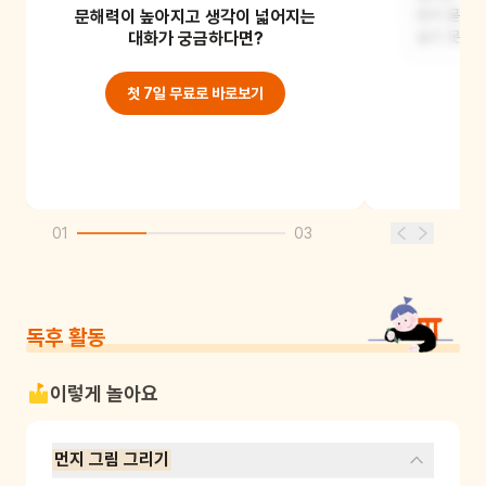
문해력이 높아지고 생각이 넓어지는
할아버지는 아이들에게 뻥튀기 값으로
먼지 묻는 
먼지를 받았어요.
대화가 궁금하다면?
놀지 못했
첫 7일 무료로 바로보기
01
03
독후 활동
이렇게 놀아요
먼지 그림 그리기