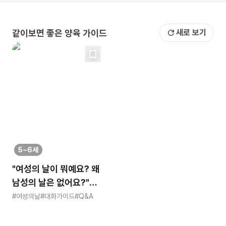
같이보면 좋은 양육 가이드
새로 보기
5~6세
"여성의 날이 뭐예요? 왜
남성의 날은 없어요?"
묻는 어린이에게 이렇게
#여성의날
#대화가이드
#Q&A
알려주세요