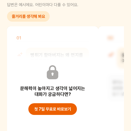
답변은 예시에요. 어린이마다 다를 수 있어요.
줄거리를 생각해 봐요
01
02
뻥튀기 할아버지는 왜 먼지를
용이
모았을까?
어떤
할아버지는 먼지에 아이들의 추억과
용이는 마음
문해력이 높아지고 생각이 넓어지는
자연의 생명력이 담겨 있다고 생각해서
슬펐을 거예
모았을 거예요. 그
대화가 궁금하다면?
놀고 싶었지
첫 7일 무료로 바로보기