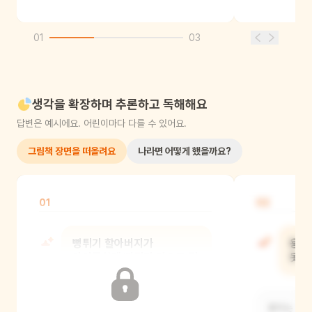
01
03
생각을 확장하며 추론하고 독해해요
답변은 예시에요. 어린이마다 다를 수 있어요.
그림책 장면을 떠올려요
나라면 어떻게 했을까요?
01
02
뻥튀기 할아버지가
용이
아이들한테 뻥튀기 값으로 뭘
못했
받았어?
용이는 부모