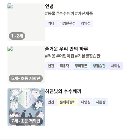
안녕
#동물
#수수께끼
#가전제품
기타
다양한관점
창의성
1~2세
즐거운 우리 반의 하루
#적응
#어린이집
#기본생활습관
인간
적응력
정리정돈
생활습관
사회성
5세~초등 저학년
하얀빛의 수수께끼
인간
문제해결력
다양성
자존감
7세~초등 저학년