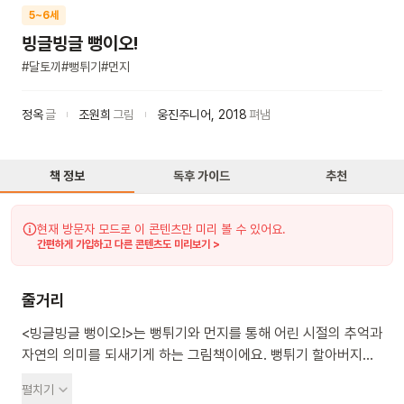
5~6세
빙글빙글 뻥이오!
#
달토끼
#
뻥튀기
#
먼지
정옥
글
조원희
그림
웅진주니어
,
2018
펴냄
책 정보
독후 가이드
추천
현재 방문자 모드로 이 콘텐츠만 미리 볼 수 있어요.
간편하게 가입하고 다른 콘텐츠도 미리보기 >
줄거리
<빙글빙글 뻥이오!>는 뻥튀기와 먼지를 통해 어린 시절의 추억과
자연의 의미를 되새기게 하는 그림책이에요. 뻥튀기 할아버지가
아이들에게 뻥튀기를 주고 먼지를 받아요. 이 먼지로 할아버지는
펼치기
빛을 잃은 별에 생명을 불어넣어요. 한편, 깨끗함을 강조하는