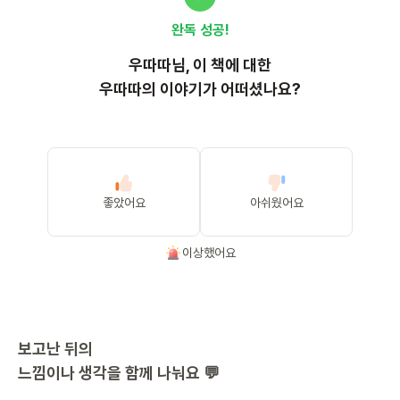
완독 성공!
우따따
님, 이
책
에 대한
우따따의 이야기가 어떠셨나요?
좋았어요
아쉬웠어요
이상했어요
보고난 뒤의
느낌이나 생각을 함께 나눠요 💬