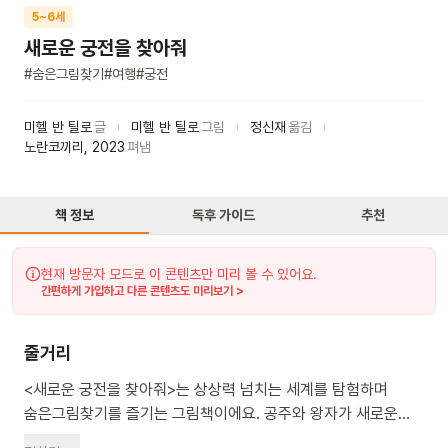
5~6세
새로운 궁전을 찾아줘
#
숨은그림찾기
#
여행
#
궁전
미헬 반 틸로
글
미헬 반 틸로
그림
정신재
옮김
노란코끼리
,
2023
펴냄
책 정보
독후 가이드
추천
현재 방문자 모드로 이 콘텐츠만 미리 볼 수 있어요.
간편하게 가입하고 다른 콘텐츠도 미리보기 >
줄거리
<새로운 궁전을 찾아줘>는 상상력 넘치는 세계를 탐험하며
숨은그림찾기를 즐기는 그림책이에요. 공주와 왕자가 새로운
궁전을 찾아 여행을 떠나요. 맛의 궁전, 음악의 궁전 등 다양한