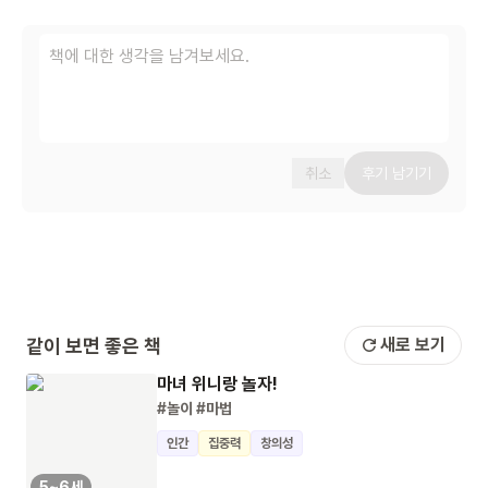
취소
후기 남기기
같이 보면 좋은 책
새로 보기
마녀 위니랑 놀자!
#놀이
#마법
인간
집중력
창의성
5~6세