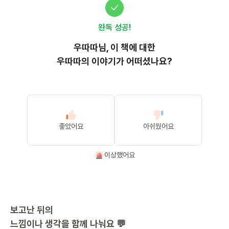
완독 성공!
우따따
님, 이
책
에 대한
우따따의 이야기가 어떠셨나요?
좋았어요
아쉬웠어요
이상했어요
보고난 뒤의
느낌이나 생각을 함께 나눠요 💬