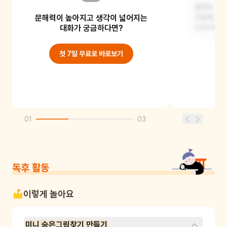
맛의 궁전에서는 거대한 케이크,
음악의 궁전
문해력이 높아지고 생각이 넓어지는
아이스크림, 과일, 사탕 등 다양한
트럼펫, 드
디저트와 맛있는 음식들
대화가 궁금하다면?
있었어요.
첫 7일 무료로 바로보기
01
03
독후 활동
이렇게 놀아요
미니 숨은그림찾기 만들기