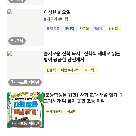
이상한 화요일
#개구리
#비행
육지 동물
문해력
사고력
창의성
상상력
5~6세
슬기로운 신학 독서 : 신학책 제대로 읽는
법이 궁금한 당신에게
집중력
비판적사고력
사고력
7세~초등 저학년
(초등학생을 위한) 사회 교과 개념 잡기. 1 :
교과서가 다 담지 못한 초등 지리
문제해결력
사고력
7세~초등 저학년