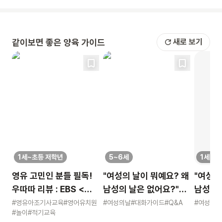
같이보면 좋은 양육 가이드
새로 보기
1세~초등 저학년
5~6세
1세~초
영유 고민인 분들 필독!
"여성의 날이 뭐예요? 왜
"여성의
우따따 리뷰 : EBS <
남성의 날은 없어요?"
남성의 
영유아 사교육 보고서>
묻는 어린이에게 이렇게
묻는 어
#영유아조기사교육
#영어유치원
#여성의날
#대화가이드
#Q&A
#여성의날
#놀이
#적기교육
알려주세요
알려주