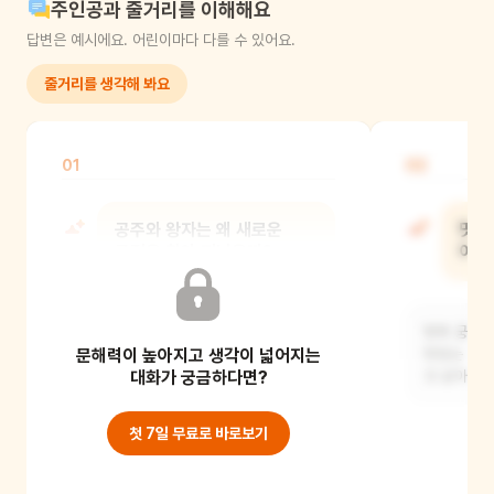
주인공과 줄거리를 이해해요
답변은 예시에요. 어린이마다 다를 수 있어요.
줄거리를 생각해 봐요
01
02
공주와 왕자는 왜 새로운
맛의
궁전을 찾아 떠났을까?
어떤
아마도 공주와 왕자는 새로운 모험을
맛의 궁전에
문해력이 높아지고 생각이 넓어지는
하고 싶었거나, 더 멋진 궁전을 찾고
맛있는 음식
싶어서 떠났을 것
대화가 궁금하다면?
것 같아요. 
첫 7일 무료로 바로보기