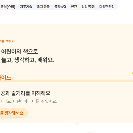
 실수를 저지르지만, 결국 어른이 된 금발 소녀를 만나 따뜻한 환대를 받게
음식(요리)
자조기술
육지 동물
공감능력
인간
상상/모험
다양한관점
 낯선 환경에 처한 이의 입장에서 도시를 바라보며, 새로운 상황에 적응하
어려운지 보여줘요. 또한 타인을 이해하고 배려하는 마음의 중요성을 강
기를 기대해요. 또한 자신도 언제든 낯선 상황에 처할 수 있다는 것을 인식
황에서 용기를 내고 적응해 나가는 법을 배우길 바라요.
전용 콘텐츠
어린이와 책으로
놀고, 생각하고, 배워요.
가이드
공과 줄거리를 이해해요
시에요. 어린이마다 다를 수 있어요.
를 생각해 봐요