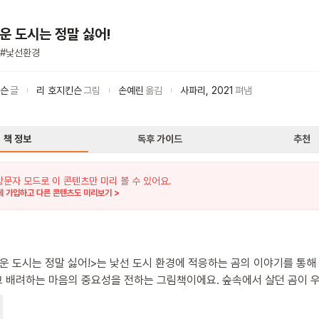
운 도시는 정말 싫어!
#
낯선환경
킨슨
글
리 호지킨슨
그림
손예린
옮김
사파리
,
2021
펴냄
책 정보
독후 가이드
추천
방문자 모드로 이 콘텐츠만 미리 볼 수 있어요.
 가입하고 다른 콘텐츠도 미리보기 >
운 도시는 정말 싫어!>는 낯선 도시 환경에 적응하는 곰의 이야기를 통해
려하는 마음의 중요성을 전하는 그림책이에요. 숲속에서 살던 곰이 우연히
오게 되어 낯선 환경에 당황하고 두려워해요. 시끄러운 소음, 밝은 조명, 
 곰을 혼란스럽게 만들어요. 배가 고파진 곰은 어항 물을 마시고 고양이