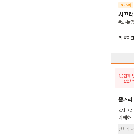
5~6세
시끄러
#
도시
#
곰
리 호지
현재 
간편하게
줄거리
<시끄러
이해하고 배
도시에 
펼치기
건물들이