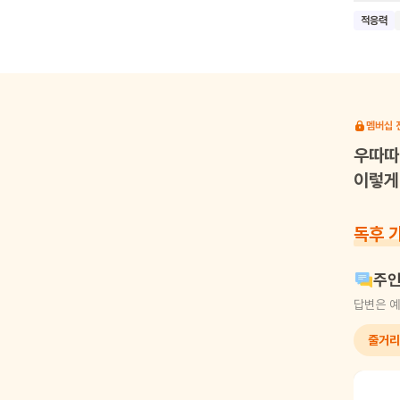
먹는 등
적응력
이 책은
얼마나 
있어요. 이 책을 읽은 어린이들이 새로운 환경에 처한 친구들을 이해하고 배려하는 마음을
갖게 되
그런 상
멤버십 
우따따
이렇게 
독후 
주인
답변은 예
줄거리