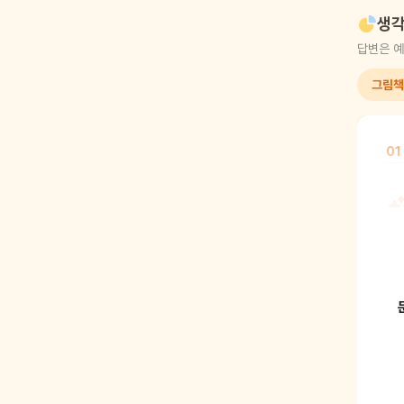
생각
답변은 예
그림책
01