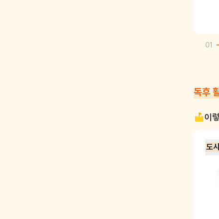
01
독후 
이렇
도시