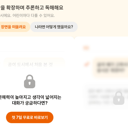
을 확장하며 추론하고 독해해요
시에요. 어린이마다 다를 수 있어요.
 장면을 떠올려요
나라면 어떻게 했을까요?
02
곰이 도시에서 처음 본 것
곰이 배가 고파서
중에 가장 신기했던 게
음식은 뭐였어?
뭐였을까?
곰은 배가 고파서 어항 물
문해력이 높아지고 생각이 넓어지는
아마도 높은 건물들이 가장 신기했을 것
고양이 사료를 먹었어요. 
같아요. 숲에서는 본 적 없는 높디높은
대화가 궁금하다면?
곰에게는 이런 것
건물들이 곰
첫 7일 무료로 바로보기