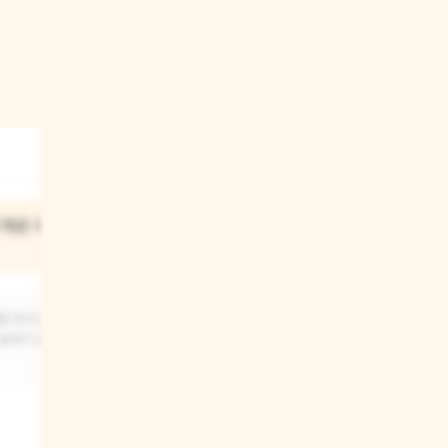
03
 먹은 이상한
곰에게 죽을 대접한 사람은
누구였어?
을 마시고
어른이 된 금발 소녀가 곰에게 죽을
숲에서 살던
대접했어요. 옛날에 곰 가족의 집에
들어갔던 그 소녀가