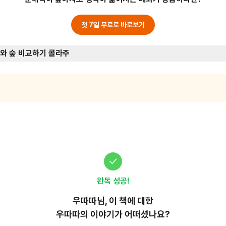
PC (소리 재생용)
첫 7일 무료로 바로보기
와 숲 비교하기 콜라주
완독 성공!
우따따
님, 이
책
에 대한
우따따의 이야기가 어떠셨나요?