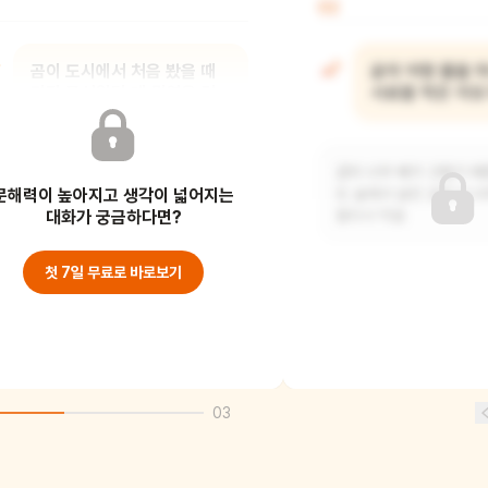
02
곰이 도시에서 처음 봤을 때
곰이 어항 물을 
가장 무서웠던 게 뭐였을 것
사료를 먹은 이유
같아?
곰이 너무 배가 고팠기 때
문해력이 높아지고 생각이 넓어지는
아마도 시끄러운 소음이 가장 무서웠을
또 숲에서 살던 곰은 도시
것 같아요. 숲에서는 조용했는데, 갑자기
대화가 궁금하다면?
몰라서 먹을
들리는 자동
첫 7일 무료로 바로보기
03