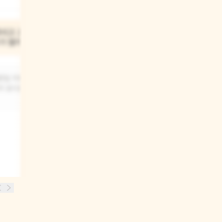
03
마시고 고양이
어른이 된 금발 소녀는 왜
가 뭘까?
곰에게 죽을 대접했을까?
문일 거예요.
아마도 금발 소녀는 어렸을 때 곰 가족의
의 음식을 잘
집에서 죽을 먹었던 기억이 있어서,
이제는 자신이