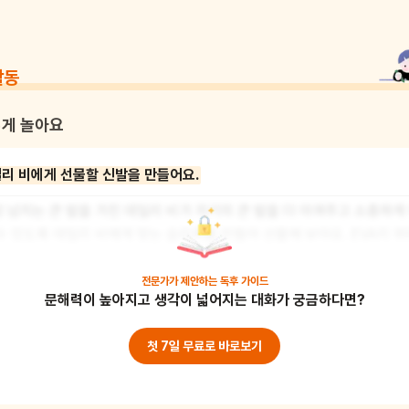
활동
게 놀아요
리 비에게 선물할 신발을 만들어요.
 넘치는 큰 발을 가진 데일리 비가 자기의 큰 발을 더 아껴주고 소중하게
수 있도록 데일리 비에게 맞는 슬리퍼를 만들어 선물해 보아요. EVA지 위
이의 발을 따라 그린 후 잘라 밑창을 준비해 주세요. 슬리퍼 윗부분이 될
적당한 크기로 잘라주세요. 슬리퍼 윗부분과 밑부분을 꿰맬 수 있도록 펀치
전문가가 제안하는
독후 가이드
문해력이 높아지고 생각이 넓어지는 대화가 궁금하다면?
을 뚫어주세요. 어린이는 신발 끈으로 구멍을 연결하며 슬리퍼를 완성해
. 슬리퍼 위에 그림을 그리거나 스티커를 붙여 꾸며주세요. 실 꿰기를 하며
첫 7일 무료로 바로보기
력과 정교한 소근육 움직임을 기를 수 있어요.

물: EVA지, 매직, 스티커, 펀치, 신발 끈