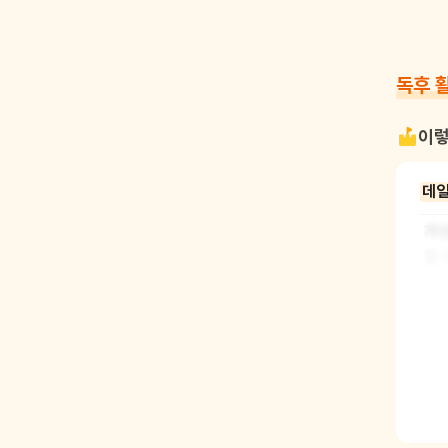
독후 
이렇
데일
개성
길 
어린
도 
구멍
니다
집중
준비