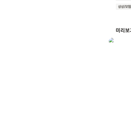
다르게 
상상/모험
영웅이 
세상을 
미리보