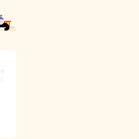
 여
에 
 곳
로 
 줍
 