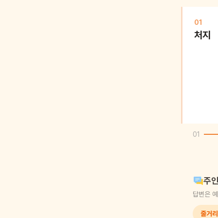
01
처지
01
주인
답변은 예
줄거리