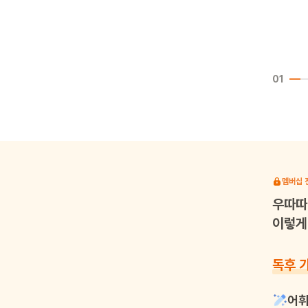
01
멤버십 
우따따
이렇게 
독후 
어휘