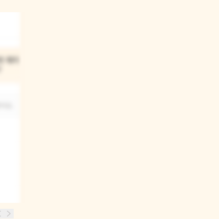
03
 재지 디는
데일리 비는 어떻게 재지 디를
?
물리쳤지?
어요.
큰 발로 족제비를 뻥 차서 물리쳤어요.