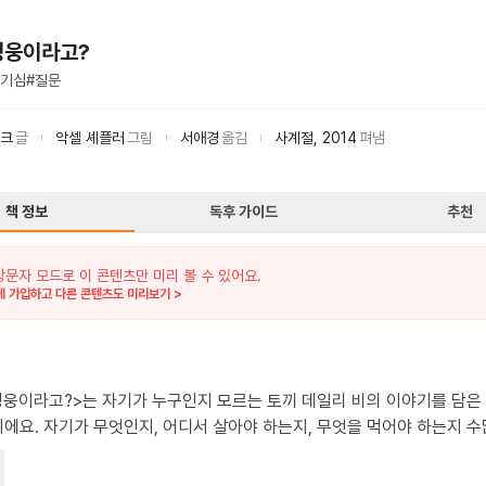
영웅이라고?
기심
#
질문
이크
글
악셀 셰플러
그림
서애경
옮김
사계절
,
2014
펴냄
책 정보
독후 가이드
추천
방문자 모드로 이 콘텐츠만 미리 볼 수 있어요.
 가입하고 다른 콘텐츠도 미리보기 >
영웅이라고?>는 자기가 누구인지 모르는 토끼 데일리 비의 이야기를 담은
에요. 자기가 무엇인지, 어디서 살아야 하는지, 무엇을 먹어야 하는지 
 품은 데일리 비의 얼굴은 세상에 호기심 어린 눈을 반짝이며 묻는 아이
니다. 데일리 비의 순진무구함 덕에 족제비 재지 디를 피해 도망간 토끼