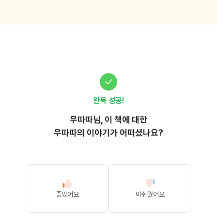
완독 성공!
우따따
님, 이
책
에 대한
우따따의 이야기가 어떠셨나요?
좋았어요
아쉬웠어요