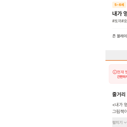
5~6세
내가 
#
토끼
#
호
존 블레
현재 
간편하게
줄거리
<내가 
그림책이
궁금증을
펼치기
닮아있습