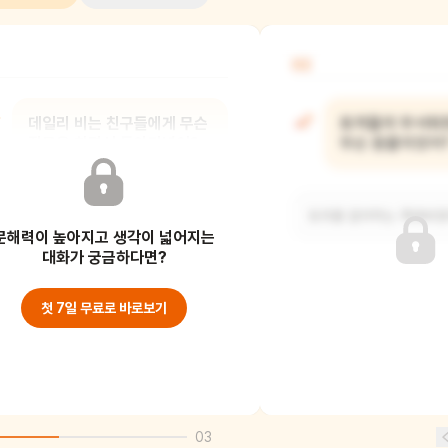
02
데일리 비는 친구들에게 무슨
토끼들이 무서워한
질문을 하면서 돌아다녔어?
무슨 동물이었어
자신이 누구인지 물어보고 다녔어요.
토끼를 잡아먹는 족제비였
문해력이 높아지고 생각이 넓어지는
무엇을 먹어야 하는지, 어디에서 살아야
하는지도요.
대화가 궁금하다면?
첫 7일 무료로 바로보기
03