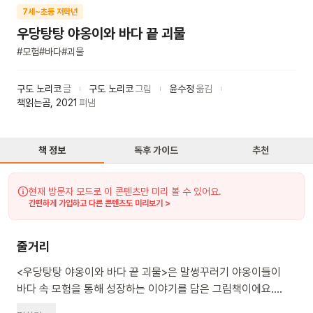
7세~초등 저학년
우당탕탕 야옹이와 바다 끝 괴물
#
모험
#
바다
#
괴물
구도 노리코
글
구도 노리코
그림
윤수정
옮김
책읽는곰
,
2021
펴냄
책 정보
독후 가이드
추천
현재 방문자 모드로 이 콘텐츠만 미리 볼 수 있어요.
간편하게 가입하고 다른 콘텐츠도 미리보기 >
줄거리
<우당탕탕 야옹이와 바다 끝 괴물>은 말썽꾸러기 야옹이들이
바다 속 모험을 통해 성장하는 이야기를 담은 그림책이에요.
야옹이들이 신비한 조개껍데기로 물속을 돌아다니며 물고기를