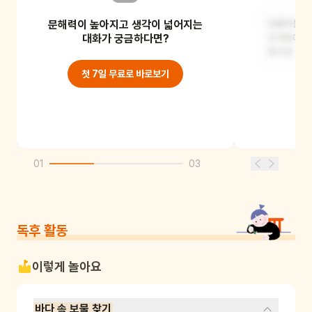
문해력이 높아지고 생각이 넓어지는
바다 끝 괴물은 아주 크고 무서운 모습일
야옹이들이
것 같아요. 여러 개의 다리와 날카로운
대화가 궁금하다면?
조개껍데기에
이빨을 가
물속을 자유
첫 7일 무료로 바로보기
01
03
독후 활동
이렇게 놀아요
바다 속 보물 찾기