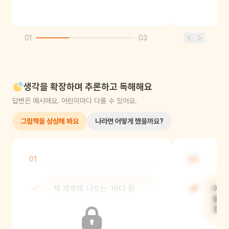
01
03
생각을 확장하며 추론하고 독해해요
답변은 예시에요. 어린이마다 다를 수 있어요.
그림책을 상상해 봐요
나라면 어떻게 했을까요?
01
02
책 제목에 나오는 '바다 끝
야옹
괴물'은 어떻게 생겼을 것
들어
같아?
뭘까