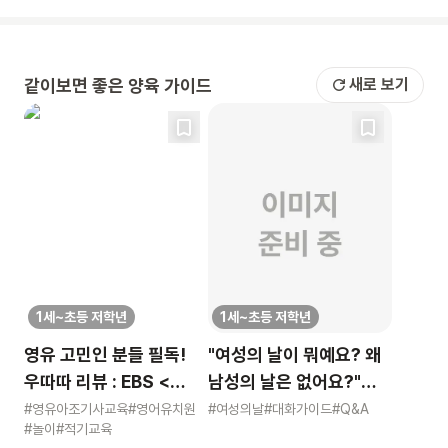
같이보면 좋은 양육 가이드
새로 보기
1세~초등 저학년
1세~초등 저학년
영유 고민인 분들 필독!
"여성의 날이 뭐예요? 왜
우따따 리뷰 : EBS <
남성의 날은 없어요?"
영유아 사교육 보고서>
묻는 어린이에게 이렇게
#영유아조기사교육
#영어유치원
#여성의날
#대화가이드
#Q&A
#놀이
#적기교육
알려주세요