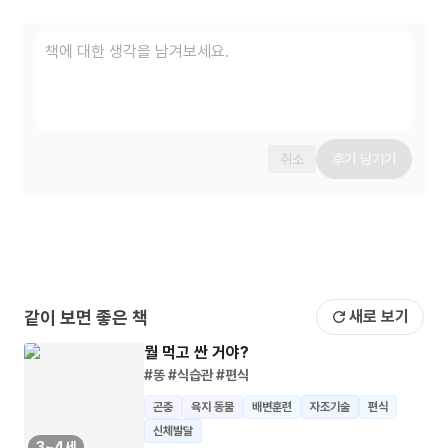
취소
후기 남기기
같이 보면 좋은 책
새로 보기
뭘 먹고 싼 거야?
#똥
#식습관
#편식
곤충
육지 동물
배변훈련
자조기술
편식
신체발달
3~4세