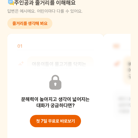
주인공과 줄거리를 이해해요
답변은 예시에요. 어린이마다 다를 수 있어요.
줄거리를 생각해 봐요
01
02
야옹이들이 물고기를 닥치는
바다
대로 잡아먹은 이유가 뭘까?
야옹
구해
야옹이들은 평소에 고기잡이가 잘 안
문해력이 높아지고 생각이 넓어지는
돼서 늘 배가 고팠을 거예요. 그래서
바다 나라 
갑자기 물속을 자
대화가 궁금하다면?
싶었지만, 
괴물을 쓰
첫 7일 무료로 바로보기