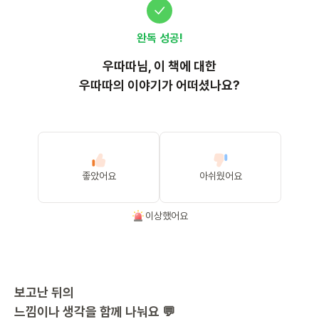
완독 성공!
우따따
님, 이
책
에 대한
우따따의 이야기가 어떠셨나요?
좋았어요
아쉬웠어요
이상했어요
보고난 뒤의
느낌이나 생각을 함께 나눠요 💬