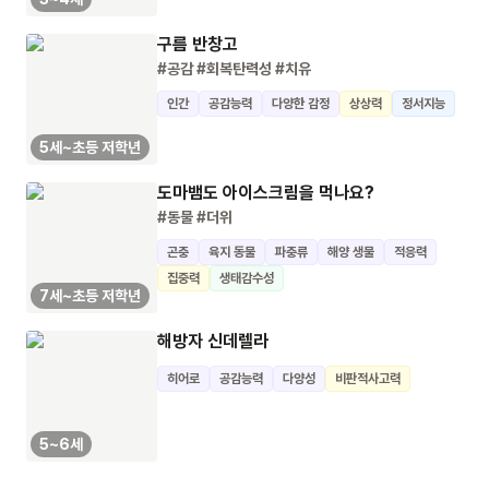
구름 반창고
#공감
#회복탄력성
#치유
인간
공감능력
다양한 감정
상상력
정서지능
5세~초등 저학년
도마뱀도 아이스크림을 먹나요?
#동물
#더위
곤충
육지 동물
파충류
해양 생물
적응력
집중력
생태감수성
7세~초등 저학년
해방자 신데렐라
히어로
공감능력
다양성
비판적사고력
5~6세