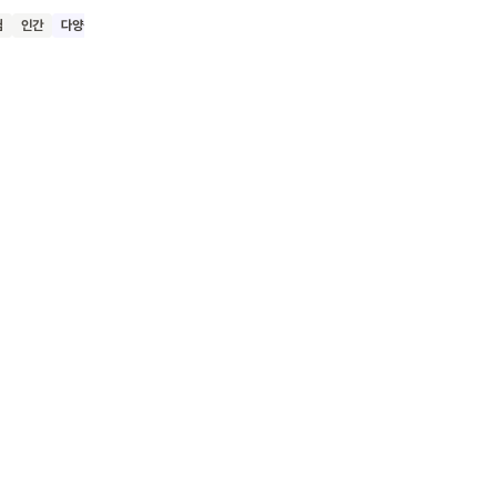
험
인간
다양성
호의