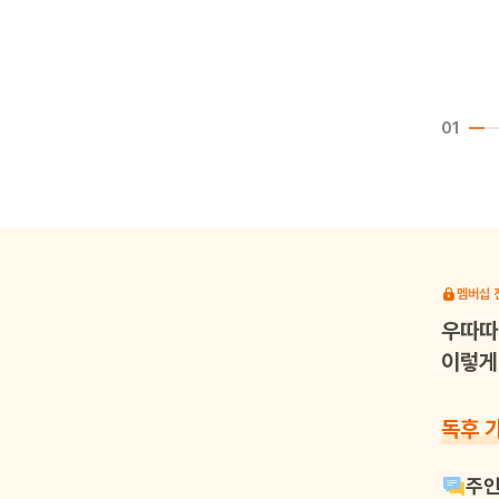
01
멤버십 
우따따
이렇게 
독후 
주인