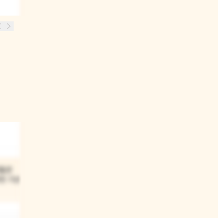
03
람들은
책 제목을 보니까 어떤
떤 기분일 것
이야기가 나올 것 같아?
동물들과 사람들이 서로 이해하고