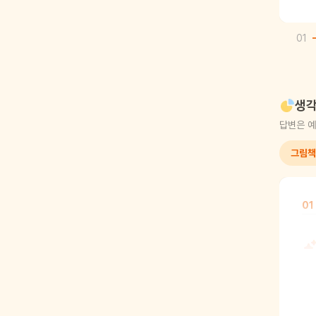
01
생각
답변은 예
그림책
01