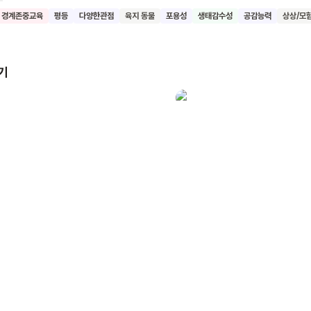
 서로를 이해하고
경계존중교육
평등
다양한관점
육지 동물
포용성
생태감수성
공감능력
상상/모
 것의 중요성을 강조해요. 또한 멸종 위기 동물들의 모습을 통해 환경보
 어린이들이 동물과 자연의 소중함을 깨닫고, 모든
 조화롭게 살아가는 방법에 대해 생각해보기를 기대해요.
기