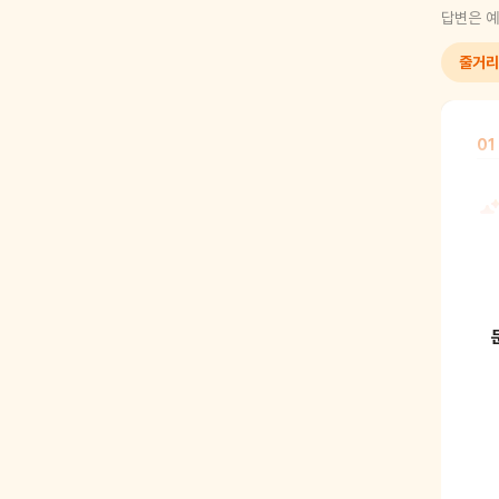
답변은 예
줄거리
01