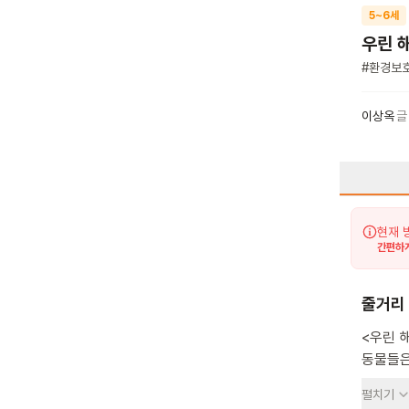
5~6세
우린 
#
환경보
이상옥
글
현재 
간편하게
줄거리
<우린 
동물들은
사람들은
펼치기
돌아갔지