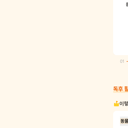
01
독후 
이렇
동물