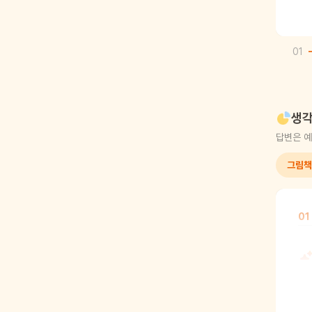
01
생각
답변은 예
그림책
01