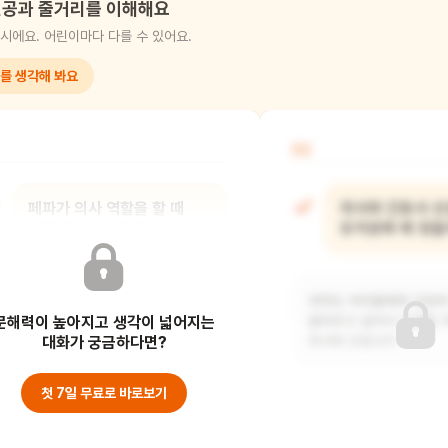
공과 줄거리를 이해해요
시에요. 어린이마다 다를 수 있어요.
를 생각해 봐요
02
페파가 의사 역할을 할 때
의사와 간호사 
어떤 기분이었을까?
유치원에 왜 왔을
페파는 아마도 신나고 재미있었을 것
아마도 아이들에게 건강의
문해력이 높아지고 생각이 넓어지는
같아요. 평소에 보던 의사 선생님의
알려주고 싶어서 오셨을 
역할을 직접 해볼
대화가 궁금하다면?
의사와 간호사가
첫 7일 무료로 바로보기