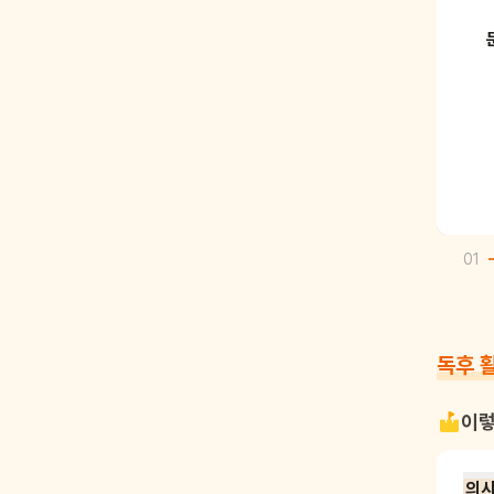
01
독후 
이렇
의사