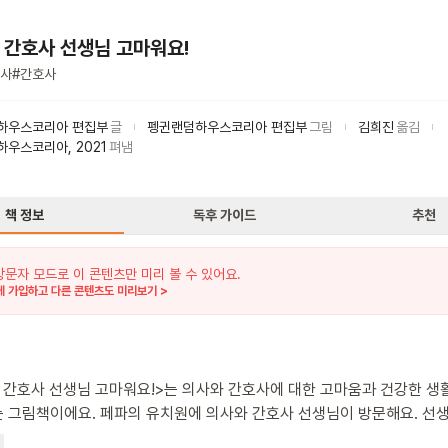
 간호사 선생님 고마워요!
사
#
간호사
하우스코리아 편집부
글
펭귄랜덤하우스코리아 편집부
그림
김희진
옮김
하우스코리아
,
2021
펴냄
책 정보
독후 가이드
추천
방문자 모드로 이 콘텐츠만 미리 볼 수 있어요.
 가입하고 다른 콘텐츠도 미리보기 >
 간호사 선생님 고마워요!>는 의사와 간호사에 대한 고마움과 건강한 생
의 유치원에 의사와 간호사 선생님이 방문해요. 선생님들은
게 건강한 생활 습관과 손 씻는 방법을 알려주고, 의사와 간호사 역할놀