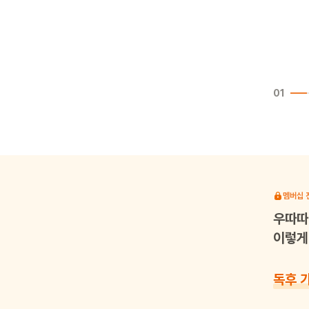
01
멤버십 
우따따
이렇게 
독후 