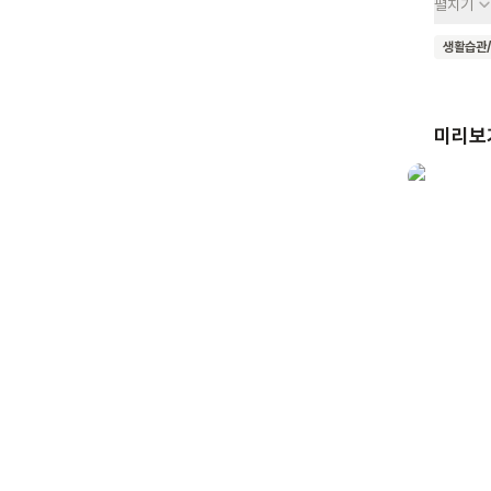
펼치기
해요. 
간호사에
생활습관
손씻기의 중
의사와 
이해하기
미리보