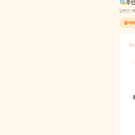
주인
답변은 예
줄거리
01