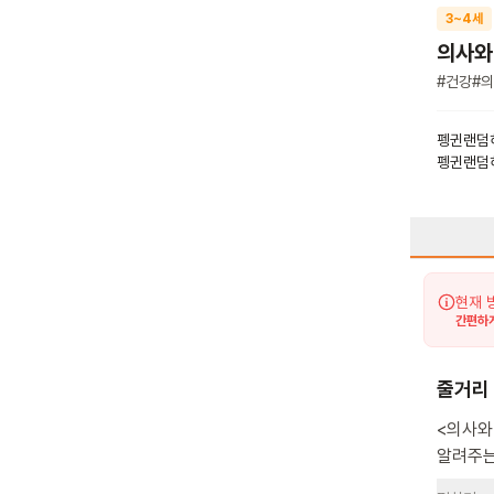
3~4세
의사와
#
건강
#
의
펭귄랜덤
펭귄랜덤
현재 
간편하게
줄거리
<의사와
알려주는 그림책이에요. 페파
아이들에