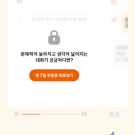
01
02
표지에 있는 아이들이 왜 줄을
줄줄
서고 있을까?
들으
아마도 놀이기구를 타기 위해 줄을 서고
사람들이나 
문해력이 높아지고 생각이 넓어지는
있는 것 같아요. 놀이공원에 가면 인기
모습이 떠올
있는 놀이기
대화가 궁금하다면?
쭉 연결된 
첫 7일 무료로 바로보기
01
03