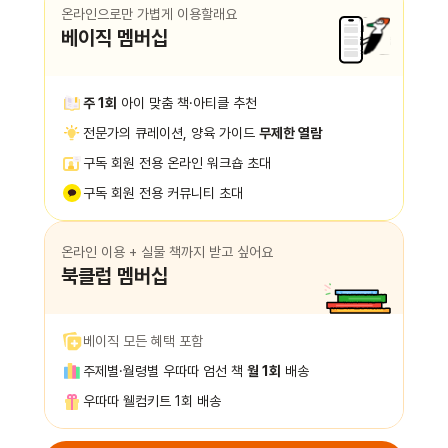
온라인으로만 가볍게 이용할래요
베이직 멤버십
주 1회
아이 맞춤 책·아티클 추천
전문가의 큐레이션, 양육 가이드
무제한 열람
구독 회원 전용 온라인 워크숍 초대
구독 회원 전용 커뮤니티 초대
온라인 이용 + 실물 책까지 받고 싶어요
북클럽 멤버십
베이직 모든 혜택 포함
주제별·월령별 우따따 엄선 책
월 1회
배송
우따따 웰컴키트 1회 배송