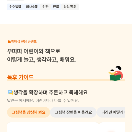
줄줄이 행진하는 모습을 보여줘요. 단순하고 반복적인 말과
언어발달
의사소통
인간
한글
상상/모험
구조로 이야기를 전개하며, 옆으로 긴 판형을 활용해 아이들의
시선을 자연스럽게 다음 장면으로 이끌어요. 이 책은 아이들에게
말의 재미를 느끼게 하고, 줄 서기와 같은 규칙을 자연스럽게
받아들이도록 도와줘요. 이 책을 읽은 아이들이 말의 재미를
느끼고, 규칙의 중요성을 이해하며, 새로운 환경에 대한 두려움을
멤버십 전용 콘텐츠
줄이기를 기대해요.
우따따
어린이와 책으로
이렇게 놀고, 생각하고, 배워요.
독후 가이드
생각을 확장하며 추론하고 독해해요
답변은 예시에요. 어린이마다 다를 수 있어요.
그림책을 상상해 봐요
그림책 장면을 떠올려요
나라면 어떻게 했을