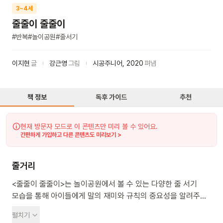
3~4세
줄줄이 줄줄이
#
반복
#
놀이공원
#
줄서기
이지현
글
강근영
그림
시공주니어
,
2020
펴냄
책 정보
독후 가이드
추천
현재 방문자 모드로 이 콘텐츠만 미리 볼 수 있어요.
간편하게 가입하고 다른 콘텐츠도 미리보기 >
줄거리
<줄줄이 줄줄이>는 놀이공원에서 볼 수 있는 다양한 줄 서기
모습을 통해 아이들에게 말의 재미와 규칙의 중요성을 알려주는
그림책이에요. 놀이공원에 온 아이들이 놀이기구를 타기 위해
펼치기
줄을 서고, 돌고래들도 쇼를 위해 줄을 맞추며, 퍼레이드 행렬도