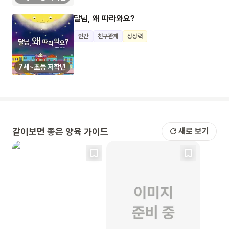
달님, 왜 따라와요?
인간
친구관계
상상력
7세~초등 저학년
같이보면 좋은 양육 가이드
새로 보기