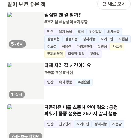
같이 보면 좋은 책
새로 보기
심심할 땐 뭘 할까?
#호기심
#상상력
#지루함
인간
육지 동물
휴식
언어발달
의사소통
감정표현
감정조절
정서지능
자기표현
자립심
5~6세
주도성
적응력
다양한관점
유연성
사고력
문제해결력
다양한 감정
창의성
이제 자러 갈 시간이에요
#동물
#잠
#취침
인간
육지 동물
수면습관
1~2세
자존감은 나를 소중히 안아 줘요 : 긍정
파워가 퐁퐁 샘솟는 25가지 말과 행동
인간
친구관계
자기표현
정서지능
자존감
7세~초등 저학년