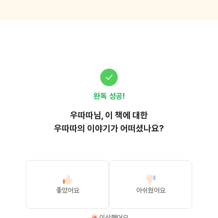
완독 성공!
우따따
님, 이
책
에 대한
우따따의 이야기가 어떠셨나요?
좋았어요
아쉬웠어요
이상했어요