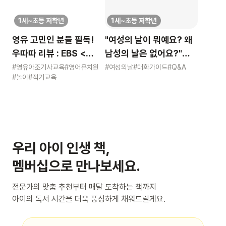
1세~초등 저학년
1세~초등 저학년
영유 고민인 분들 필독!
"여성의 날이 뭐예요? 왜
우따따 리뷰 : EBS <
남성의 날은 없어요?"
영유아 사교육 보고서>
묻는 어린이에게 이렇게
#영유아조기사교육
#영어유치원
#여성의날
#대화가이드
#Q&A
#놀이
#적기교육
알려주세요
우리 아이 인생 책,
멤버십으로 만나보세요.
전문가의 맞춤 추천부터 매달 도착하는 책까지
아이의 독서 시간을 더욱 풍성하게 채워드릴게요.