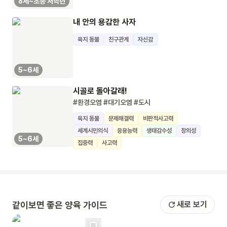
8세~초등 저학년
내 안의 용감한 사자
육지 동물
친구관계
자신감
5~6세
시골로 돌아갈래!
#환경오염
#대기오염
#도시
육지 동물
문제해결력
비판적사고력
세계시민의식
응용능력
생태감수성
창의성
5~6세
집중력
사고력
같이보면 좋은 양육 가이드
새로 보기