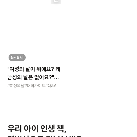
5~6세
"여성의 날이 뭐예요? 왜
남성의 날은 없어요?"
묻는 어린이에게 이렇게
#여성의날
#대화가이드
#Q&A
알려주세요
우리 아이 인생 책,