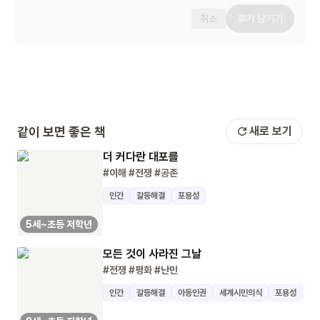
취소
후기 남기기
같이 보면 좋은 책
새로 보기
더 커다란 대포를
#이해
#전쟁
#공존
인간
갈등해결
포용성
5세~초등 저학년
모든 것이 사라진 그날
#전쟁
#평화
#난민
인간
갈등해결
아동인권
세계시민의식
포용성