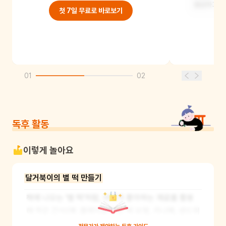
용감하고 또
첫 7일 무료로 바로보기
01
02
독후 활동
이렇게 놀아요
달거북이의 별 떡 만들기
책에 나오는 '별 떡'처럼, 아이가 좋아하는 재료를 활용
해 작은 간식(예: 클레이로 만든 떡 모형, 카나페, 샌드위
치 등)을 함께 만들어보는 활동이에요. 거북이가 별 떡