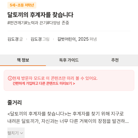
5세~초등 저학년
달토끼의 후계자를 찾습니다
#
편견깨기
#
노력과 끈기
#
다양성 존중
김도경
글
김도경
그림
길벗어린이
,
2025
펴냄
책 정보
독후 가이드
추천
현재 방문자 모드로 이 콘텐츠만 미리 볼 수 있어요.
간편하게 가입하고 다른 콘텐츠도 미리보기 >
줄거리
<달토끼의 후계자를 찾습니다>는 후계자를 찾기 위해 지구로
내려온 달토끼가, 자신과는 너무 다른 거북이의 장점을 발견하고
편견을 깨는 과정을 그린 그림책이에요. 아주 옛날부터 달에서 새
펼치기
별을 만들던 달토끼는 이제 나이가 들어 후계자를 찾기로 했어요.