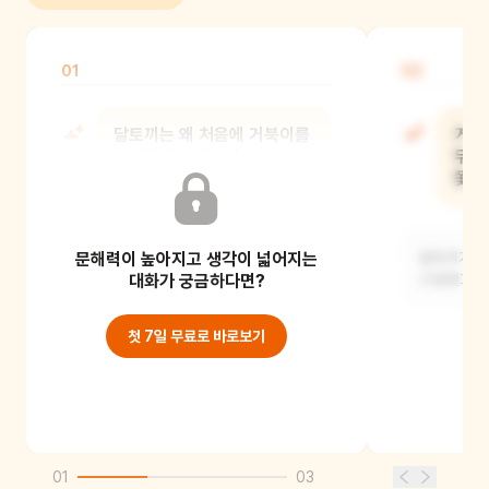
01
02
달토끼는 왜 처음에 거북이를
거북
후계자로 받아주지
무시
않았을까요?
쫓아
문해력이 높아지고 생각이 넓어지는
달토끼는 토끼만 될 수 있다고 생각해서
달토끼가 되
그런 거 같아요.
대화가 궁금하다면?
간절했고, 
첫 7일 무료로 바로보기
01
03