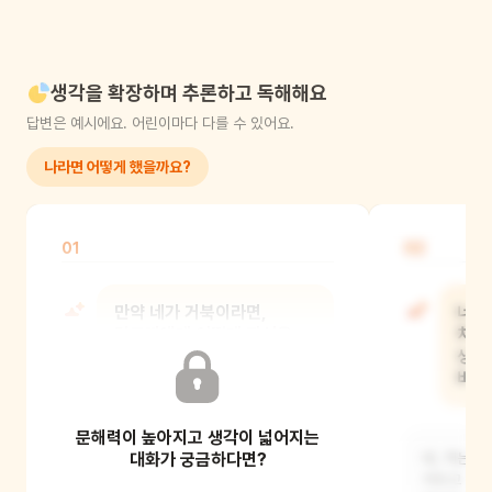
생각을 확장하며 추론하고 독해해요
답변은 예시에요. 어린이마다 다를 수 있어요.
나라면 어떻게 했을까요?
01
02
만약 네가 거북이라면,
너에
달토끼에게 어떻게 자신을
처음에
증명했을 것 같나요?
생각
바뀐
문해력이 높아지고 생각이 넓어지는
저는 달토끼 할아버지를 위해 맛있는 별
떡을 더 많이 만들어서 제 손재주를
대화가 궁금하다면?
네, 저는 
보여줬을 것 같
거라고 생각