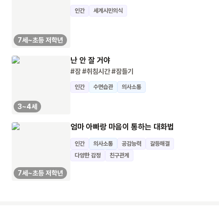
인간
세계시민의식
7세~초등 저학년
난 안 잘 거야
#잠
#취침시간
#잠들기
인간
수면습관
의사소통
3~4세
엄마 아빠랑 마음이 통하는 대화법
인간
의사소통
공감능력
갈등해결
다양한 감정
친구관계
7세~초등 저학년