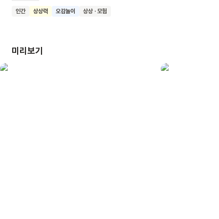
펼쳐집니다. 이 책에는 추억의 놀이부터 익스트림 스포츠까지
인간
상상력
오감놀이
상상 · 모험
140여 개의 다양한 놀이가 생생하게 담겨 있어, 독자들은 놀이의
철학과 무궁무진한 가능성을 발견할 수 있습니다.
미리보기