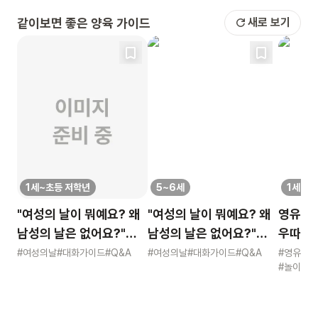
같이보면 좋은 양육 가이드
새로 보기
1세~초등 저학년
5~6세
1세~초
"여성의 날이 뭐예요? 왜
"여성의 날이 뭐예요? 왜
영유 고
남성의 날은 없어요?"
남성의 날은 없어요?"
우따따 리
묻는 어린이에게 이렇게
묻는 어린이에게 이렇게
영유아 
#여성의날
#대화가이드
#Q&A
#여성의날
#대화가이드
#Q&A
#영유아
#놀이
#적
알려주세요
알려주세요