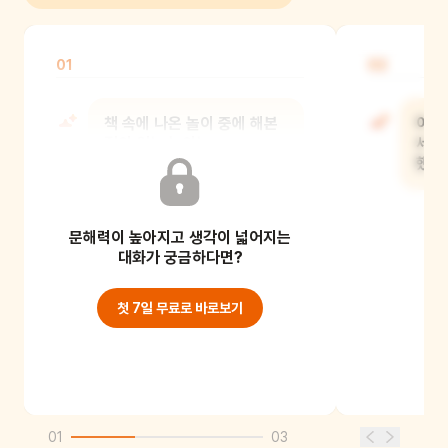
01
02
책 속에 나온 놀이 중에 해본
어른
적이 있는 놀이는
세상
무엇이었니?
했니
문해력이 높아지고 생각이 넓어지는
대화가 궁금하다면?
첫 7일 무료로 바로보기
01
03