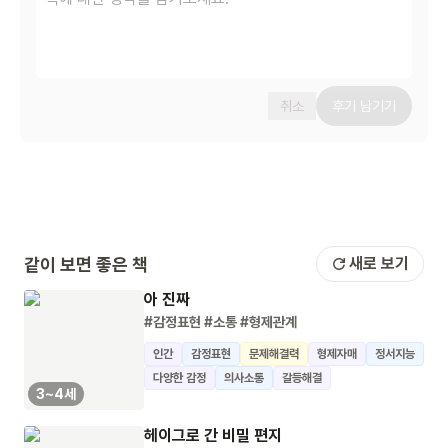
취소
후기 남기기
같이 보면 좋은 책
새로 보기
아 진짜
#감정표현
#소통
#형제관계
인간
감정표현
문제해결력
형제자매
정서지능
다양한 감정
의사소통
갈등해결
3~4세
헤이그로 간 비밀 편지