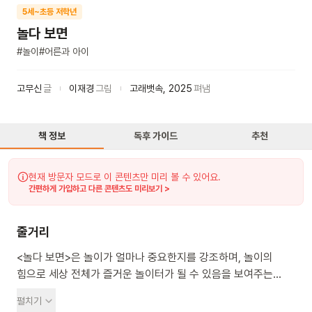
5세~초등 저학년
놀다 보면
#
놀이
#
어른과 아이
고무신
글
이재경
그림
고래뱃속
,
2025
펴냄
책 정보
독후 가이드
추천
현재 방문자 모드로 이 콘텐츠만 미리 볼 수 있어요.
간편하게 가입하고 다른 콘텐츠도 미리보기 >
줄거리
<놀다 보면>은 놀이가 얼마나 중요한지를 강조하며, 놀이의
힘으로 세상 전체가 즐거운 놀이터가 될 수 있음을 보여주는
그림책입니다. 어른과 아이의 세상이 만나, 모두가 함께 어울려
펼치기
뛰고 즐기는 광활하고 생명력 넘치는 '놀이터 세상'이