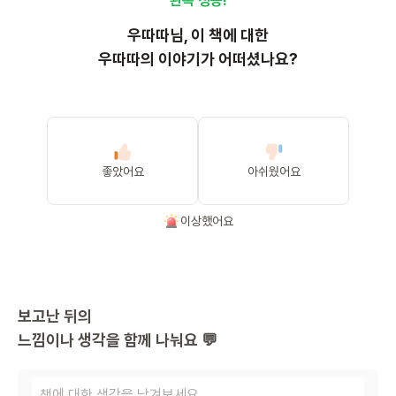
완독 성공!
우따따
님, 이
책
에 대한
우따따의 이야기가 어떠셨나요?
좋았어요
아쉬웠어요
이상했어요
보고난 뒤의
느낌이나 생각을 함께 나눠요 💬