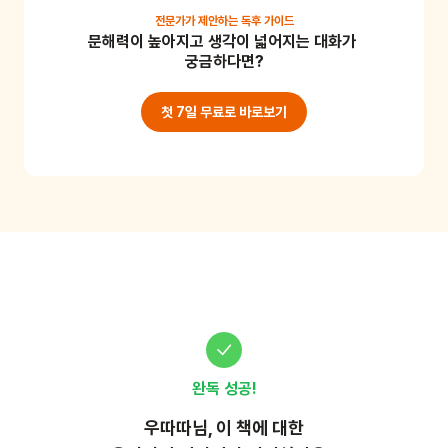
보는 것은 어떨까요? 엉덩이를 맞대며 씰룩거리는 동작
전문가가 제안하는
독후 가이드
문해력이 높아지고 생각이 넓어지는 대화가 
도 좋고, 서로의 얼굴을 바라보며 윙크를 하거나 손뼉을 
궁금하다면?
두 번 치는 등 아이가 평소 좋아하는 행동을 가지고 재미
난 비밀 사인을 만들어보아요. 아이와 양육자 간의 유대
첫 7일 무료로 바로보기
감과 애착 형성에 큰 도움이 되는 활동이랍니다.
완독 성공!
우따따
님, 이
책
에 대한