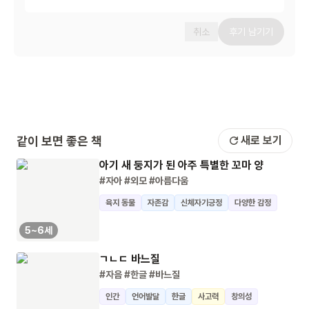
취소
후기 남기기
같이 보면 좋은 책
새로 보기
아기 새 둥지가 된 아주 특별한 꼬마 양
#자아
#외모
#아름다움
육지 동물
자존감
신체자기긍정
다양한 감정
5~6세
ㄱㄴㄷ 바느질
#자음
#한글
#바느질
인간
언어발달
한글
사고력
창의성