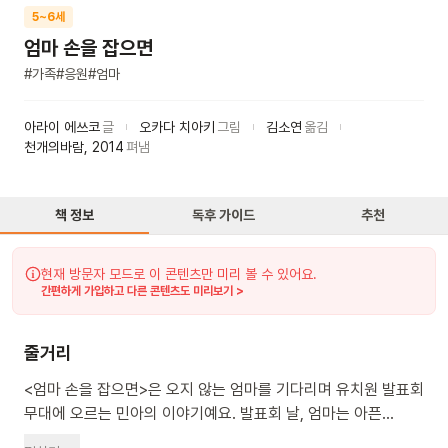
5~6세
엄마 손을 잡으면
#
가족
#
응원
#
엄마
아라이 에쓰코
글
오카다 치아키
그림
김소연
옮김
천개의바람
,
2014
펴냄
책 정보
독후 가이드
추천
현재 방문자 모드로 이 콘텐츠만 미리 볼 수 있어요.
간편하게 가입하고 다른 콘텐츠도 미리보기 >
줄거리
<엄마 손을 잡으면>은 오지 않는 엄마를 기다리며 유치원 발표회
무대에 오르는 민아의 이야기예요. 발표회 날, 엄마는 아픈
동생을 돌보느라 발표회에 참석할 수 없었어요. 민아는 친구들과