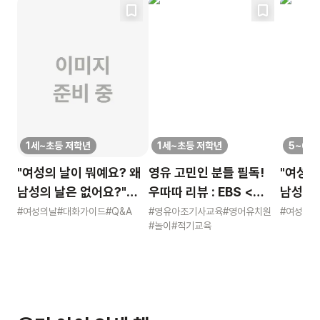
1세~초등 저학년
1세~초등 저학년
5~6세
"여성의 날이 뭐예요? 왜
영유 고민인 분들 필독!
"여성의
남성의 날은 없어요?"
우따따 리뷰 : EBS <
남성의 
묻는 어린이에게 이렇게
영유아 사교육 보고서>
묻는 어
#여성의날
#대화가이드
#Q&A
#영유아조기사교육
#영어유치원
#여성의날
#놀이
#적기교육
알려주세요
알려주