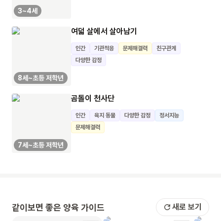
3~4세
여덟 살에서 살아남기
인간
기관적응
문제해결력
친구관계
다양한 감정
8세~초등 저학년
곰돌이 천사단
인간
육지 동물
다양한 감정
정서지능
문제해결력
7세~초등 저학년
같이보면 좋은 양육 가이드
새로 보기