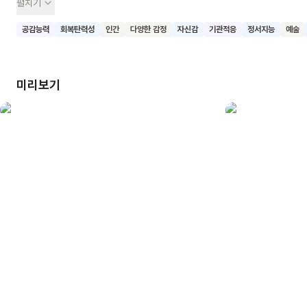
펼치기
달리 혼자서 옷을 갈아입어야 했죠. 심지어 머리에 달 꽃장식을
집에 두고 와버렸네요. 불안하고 속상해진 민아는 결국 눈물을
공감능력
회복탄력성
인간
다양한 감정
자신감
기관적응
정서지능
예술
흘리고 맙니다. 그러던 그때, 이웃집에 아픈 동생을 부탁한
엄마가 겨우 문을 열고 들어오는 것이 보였어요. 민아는 커다란
목소리로 연극을 시작할 수 있었답니다. 우리 함께 <엄마 손을
미리보기
잡으면>을 읽고 엄마와 아이의 단단한 신뢰와 따스한 애정을
느껴보아요.