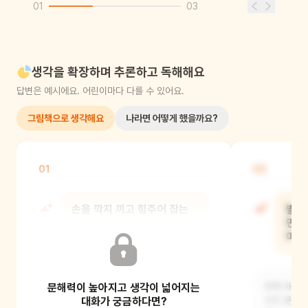
01
03
생각을 확장하며 추론하고 독해해요
답변은 예시에요. 어린이마다 다를 수 있어요.
그림책으로 생각해요
나라면 어떻게 했을까요?
01
02
손을 깍지 끼고 힘주어 잡는
발표
것은 엄마와 민아에게 어떤
민아
의미일까?
마음
문해력이 높아지고 생각이 넓어지는
좋아해, 라는 뜻이에요. 엄마가 민아를
무척 아쉽고
응원하고 있다는 뜻이기도 하지요.
대화가 궁금하다면?
가지 못하더