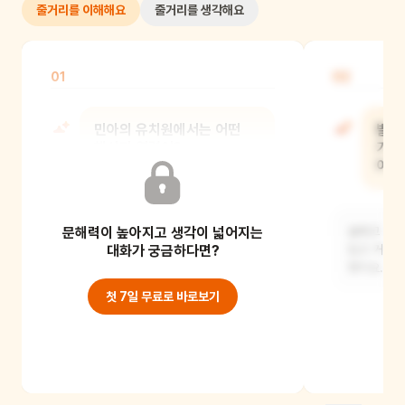
줄거리를 이해해요
줄거리를 생각해요
01
02
민아의 유치원에서는 어떤
발표
행사가 열렸어?
기다
어땠
발표회가 열렸어요. 민아는 발표회에서
문해력이 높아지고 생각이 넓어지는
연극을 하기로 했지요.
설레고 즐거
대화가 궁금하다면?
입고 거울을
했지요.
첫 7일 무료로 바로보기