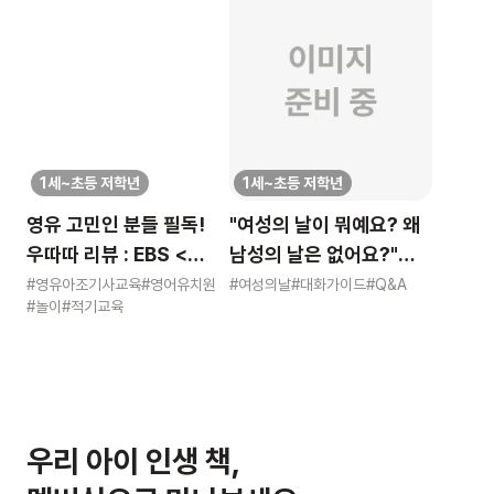
1세~초등 저학년
1세~초등 저학년
영유 고민인 분들 필독!
"여성의 날이 뭐예요? 왜
우따따 리뷰 : EBS <
남성의 날은 없어요?"
영유아 사교육 보고서>
묻는 어린이에게 이렇게
#영유아조기사교육
#영어유치원
#여성의날
#대화가이드
#Q&A
#놀이
#적기교육
알려주세요
우리 아이 인생 책,