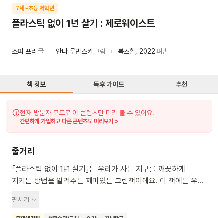
7세~초등 저학년
플라스틱 없이 1년 살기 : 제로웨이스트
소피 프리
글
안나 루빈스키
그림
북스힐
,
2022
펴냄
책 정보
독후 가이드
추천
현재 방문자 모드로 이 콘텐츠만 미리 볼 수 있어요.
간편하게 가입하고 다른 콘텐츠도 미리보기 >
줄거리
『플라스틱 없이 1년 살기』는 우리가 사는 지구를 깨끗하게
지키는 방법을 알려주는 재미있는 그림책이에요. 이 책에는 우리
친구들이 지구를 위해 플라스틱을 아끼고 소중히 쓰는 멋진
펼치기
방법들이 가득 담겨 있어요. 집에서, 유치원에서, 또는
놀이터에서 플라스틱을 줄이고 다른 물건들을 다시 쓸 수 있는