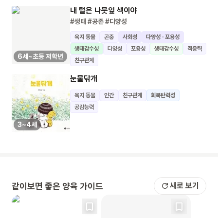
내 털은 나뭇잎 색이야
#생태
#공존
#다양성
육지 동물
곤충
사회성
다양성 · 포용성
생태감수성
다양성
포용성
생태감수성
적응력
6세~초등 저학년
친구관계
눈물닦개
육지 동물
인간
친구관계
회복탄력성
공감능력
3~4세
같이보면 좋은 양육 가이드
새로 보기