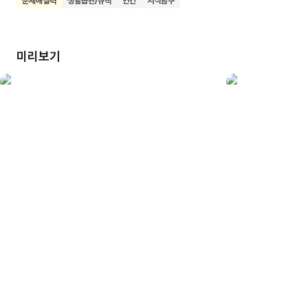
문제해결력
생활습관/규칙
인간
지식탐구
쉽고 재미있는 실천법을 배울 수 있어요. 작은 용기 하나를
줄이는 실천이 모여 소중한 지구를 깨끗하게 만드는 큰 힘이
된다는 것을 깨닫게 될 거예요. 우리 아이들이 자연을 사랑하고
미리보기
환경을 보호하는 멋진 어린이로 자라나길 바랍니다.