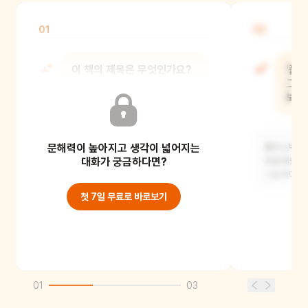
01
02
이 책의 제목은 무엇인가요?
'플
그림
보았
'플라스틱 없이 1년 살기'예요. 그리고
'제로웨이스트'라고 쓰여 있어요.
문해력이 높아지고 생각이 넓어지는
플라스틱은 
대화가 궁금하다면?
재료예요. 
그림책에서
첫 7일 무료로 바로보기
01
03