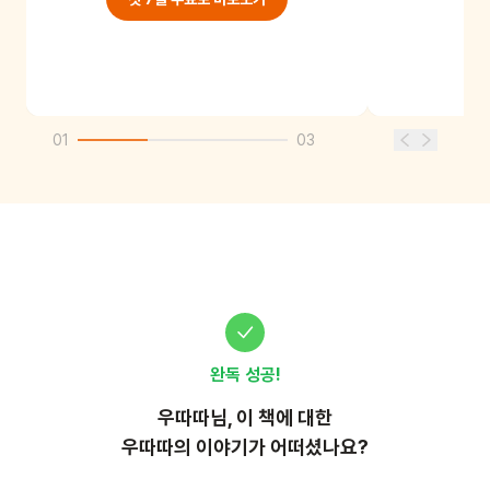
01
03
완독 성공!
우따따
님, 이
책
에 대한
우따따의 이야기가 어떠셨나요?