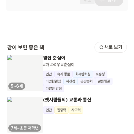
취소
후기 남기기
같이 보면 좋은 책
새로 보기
옆집 춘심이
#개
#석우
#춘심이
인간
육지 동물
회복탄력성
포용성
다양한관점
자신감
공감능력
갈등해결
5~6세
다양한 감정
(옛사람들의) 교통과 통신
인간
집중력
사고력
7세~초등 저학년