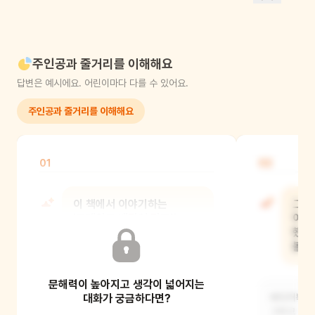
주인공과 줄거리를 이해해요
답변은 예시에요. 어린이마다 다를 수 있어요.
주인공과 줄거리를 이해해요
01
02
이 책에서 이야기하는
그레
'그레이트 배리어 리프'는
어떤
어떤 곳인가요?
했나
볼까
문해력이 높아지고 생각이 넓어지는
아주 많은 바다 동물들이 함께 살고,
수천 개의 산호와 섬으로 이루어진
대화가 궁금하다면?
바다거북, 
커다란 바닷속 마을
그리고 많은