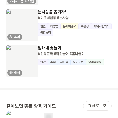
7세~초등 저학년
눈사람을 옮기자!
#이웃
#협동
#눈사람
인간
다양성
문제해결력
포용성
세계시민의식
공감능력
3~4세
달래네 꽃놀이
#전통문화
#화전놀이
#봄나들이
인간
휴식
자신감
자기표현
생태감수성
5~6세
같이보면 좋은 양육 가이드
새로 보기