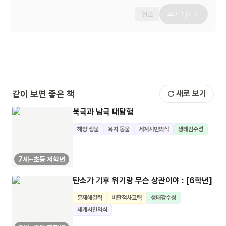
취소
후기 남기기
같이 보면 좋은 책
새로 보기
북극과 남극 대탐험
해양 생물
육지 동물
세계시민의식
생태감수성
7세~초등 저학년
탄소가 기후 위기랑 무슨 상관이야 : [6학년]
문제해결력
비판적사고력
생태감수성
세계시민의식