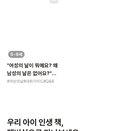
5~6세
"여성의 날이 뭐예요? 왜
남성의 날은 없어요?"
묻는 어린이에게 이렇게
#여성의날
#대화가이드
#Q&A
알려주세요
우리 아이 인생 책,