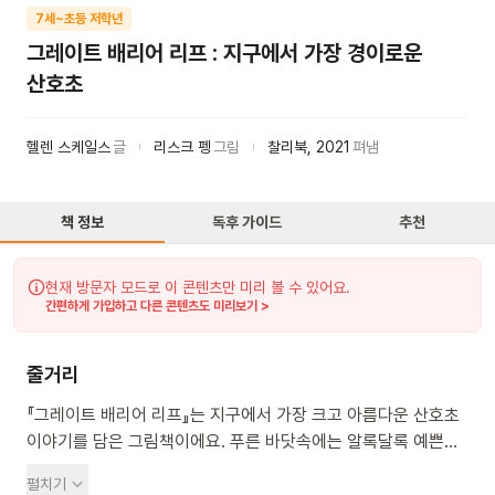
7세~초등 저학년
그레이트 배리어 리프 : 지구에서 가장 경이로운
산호초
헬렌 스케일스
글
리스크 펭
그림
찰리북
,
2021
펴냄
책 정보
독후 가이드
추천
현재 방문자 모드로 이 콘텐츠만 미리 볼 수 있어요.
간편하게 가입하고 다른 콘텐츠도 미리보기 >
줄거리
『그레이트 배리어 리프』는 지구에서 가장 크고 아름다운 산호초
이야기를 담은 그림책이에요. 푸른 바닷속에는 알록달록 예쁜
산호들과 귀여운 물고기, 커다란 바다거북처럼 신기한 친구들이
펼치기
많이 살고 있어요. 하지만 요즘 지구가 너무 뜨거워져서 산호