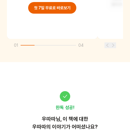
있다고 했
첫 7일 무료로 바로보기
01
04
완독 성공!
우따따
님, 이
책
에 대한
우따따의 이야기가 어떠셨나요?