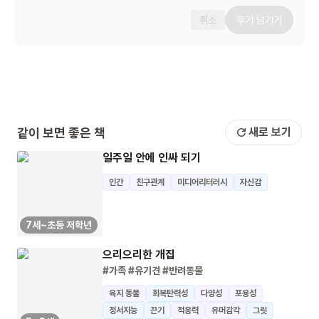
취소
후기 남기기
같이 보면 좋은 책
새로 보기
일주일 안에 인싸 되기
인간
친구관계
미디어리터러시
자신감
7세~초등 저학년
으리으리한 개집
#가족
#유기견
#반려동물
육지 동물
회복탄력성
다양성
포용성
정서지능
끈기
적응력
유머감각
그릿