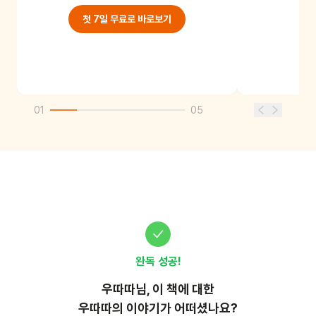
첫 7일 무료로 바로보기
01
05
완독 성공!
우따따
님, 이
책
에 대한
우따따의 이야기가 어떠셨나요?