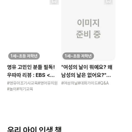
1세~초등 저학년
1세~초등 저학년
영유 고민인 분들 필독!
"여성의 날이 뭐예요? 왜
우따따 리뷰 : EBS <
남성의 날은 없어요?"
영유아 사교육 보고서>
묻는 어린이에게 이렇게
#영유아조기사교육
#영어유치원
#여성의날
#대화가이드
#Q&A
#놀이
#적기교육
알려주세요
우리 아이 인생 책,