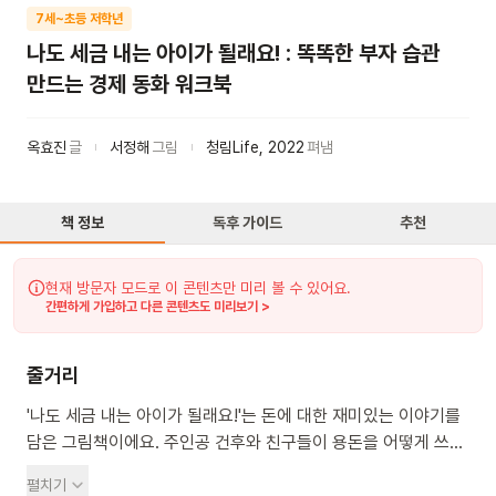
7세~초등 저학년
나도 세금 내는 아이가 될래요! : 똑똑한 부자 습관
만드는 경제 동화 워크북
옥효진
글
서정해
그림
청림Life
,
2022
펴냄
책 정보
독후 가이드
추천
현재 방문자 모드로 이 콘텐츠만 미리 볼 수 있어요.
간편하게 가입하고 다른 콘텐츠도 미리보기 >
줄거리
'나도 세금 내는 아이가 될래요!'는 돈에 대한 재미있는 이야기를
담은 그림책이에요. 주인공 건후와 친구들이 용돈을 어떻게 쓰고
저축하는지 보면서 경제의 기본 개념을 배울 수 있답니다. 돈을
펼치기
아껴 쓰고 현명하게 사용하는 습관을 길러주는 아주 좋은