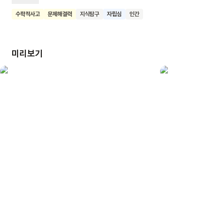
책이에요. 이 책을 통해 우리 아이들이 경제적으로 똑똑한
수학적사고
문제해결력
지식탐구
자립심
인간
어린이가 되어 자라나길 바랍니다.
미리보기