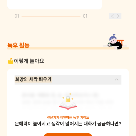
01
01
독후 활동
이렇게 놀아요
희망의 새싹 틔우기
준비물: 재활용 컵, 솜, 씨앗(무순이나 콩)

방법: 컵에 솜을 깔고 물을 넉넉히 적신 다음 씨앗
을 올려두세요. 매일 정성껏 물을 주면서 싹이 올
라오는 신비로운 과정을 함께 지켜봐 주세요. 생
전문가가 제안하는
독후 가이드
문해력이 높아지고 생각이 넓어지는 대화가 궁금하다면?
명이 다시 피어나는 힘을 직접 보며 포기하지 않
는 마음을 자연스럽게 배웁니다.