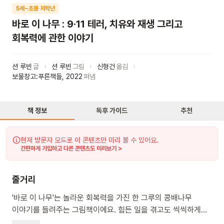
5세~초등 저학년
바로 이 나무 : 9·11 테러, 치유와 재생 그리고
회복력에 관한 이야기
션 루빈
글
션 루빈
그림
신형건
옮김
보물창고:푸른책들
,
2022
펴냄
책 정보
독후 가이드
추천
현재 방문자 모드로 이 콘텐츠만 미리 볼 수 있어요.
간편하게 가입하고 다른 콘텐츠도 미리보기 >
줄거리
'바로 이 나무'는 놀라운 회복력을 가진 한 그루의 콩배나무
이야기를 들려주는 그림책이에요. 힘든 일을 겪고도 씩씩하게
다시 피어나는 나무처럼, 우리 친구들도 어려운 일이 있어도