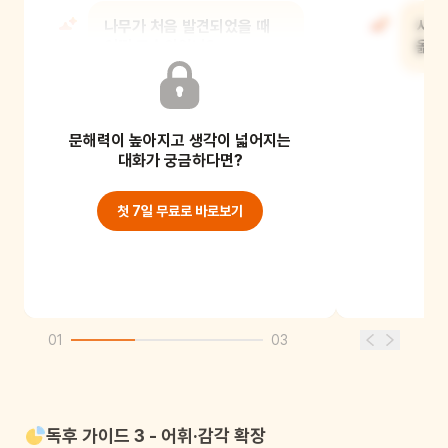
나무가 처음 발견되었을 때
사람
어떤 모습이었니?
옮겨
문해력이 높아지고 생각이 넓어지는
대화가 궁금하다면?
첫 7일 무료로 바로보기
01
03
독후 가이드 3 - 어휘·감각 확장