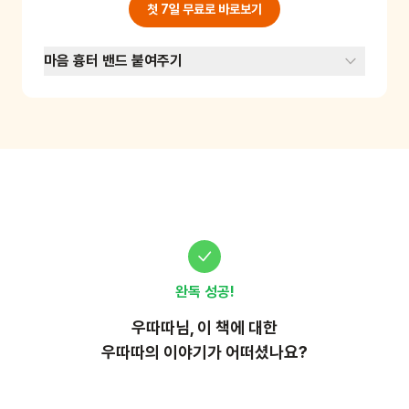
첫 7일 무료로 바로보기
마음 흉터 밴드 붙여주기
완독 성공!
우따따
님, 이
책
에 대한
우따따의 이야기가 어떠셨나요?