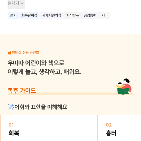
펼치기
꿋꿋하게 이겨낼 수 있다는 것을 배울 수 있답니다. 혼자서는
힘들 때 주변의 따뜻한 마음이 큰 힘이 된다는 것도 알 수 있어요.
끈기
회복탄력성
세계시민의식
지식탐구
공감능력
기타
비극 속에서도 희망을 잃지 않고 함께 치유해나가는 용기를 배울
수 있답니다. 아픔을 딛고 다시 희망을 피워내는 '바로 이 나무'
이야기를 함께 읽고 씩씩하게 자라나길 바랍니다.
멤버십 전용 콘텐츠
우따따
어린이와 책으로
이렇게 놀고, 생각하고, 배워요.
독후 가이드
어휘와 표현을 이해해요
01
02
회복
흉터