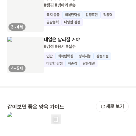
#캠핑
#병아리
#숲
육지 동물
회복탄력성
감정표현
적응력
공감능력
다양한 감정
3~4세
내일은 달라질 거야
#감정
#용서
#실수
인간
회복탄력성
정서지능
감정조절
다양한 감정
자존감
갈등해결
4~5세
같이보면 좋은 양육 가이드
새로 보기