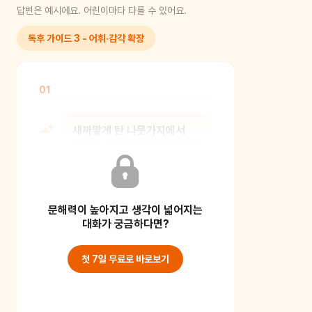
답변은 예시에요. 어린이마다 다를 수 있어요.
독후 가이드 3 - 어휘·감각 확장
01
새까맣게 탄 나뭇가지에서
새싹이 돋아날 때 어떤 소리가
들리는 것 같니?
문해력이 높아지고 생각이 넓어지는
[보호자 가이드] 감각 확장을 통해
상상력을 키워주는 질문이에요. 즉,
대화가 궁금하다면?
보이지 않는 소리를
첫 7일 무료로 바로보기