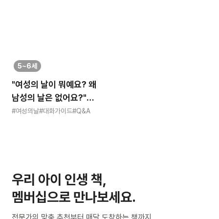
5~6세
"여성의 날이 뭐예요? 왜
남성의 날은 없어요?"
묻는 어린이에게 이렇게
#여성의날
#대화가이드
#Q&A
알려주세요
우리 아이 인생 책,
멤버십으로 만나보세요.
전문가의 맞춤 추천부터 매달 도착하는 책까지