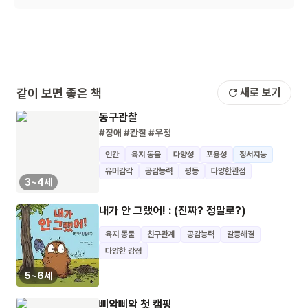
같이 보면 좋은 책
새로 보기
동구관찰
#장애
#관찰
#우정
인간
육지 동물
다양성
포용성
정서지능
유머감각
공감능력
평등
다양한관점
3~4세
내가 안 그랬어! : (진짜? 정말로?)
육지 동물
친구관계
공감능력
갈등해결
다양한 감정
5~6세
삐악삐악 첫 캠핑