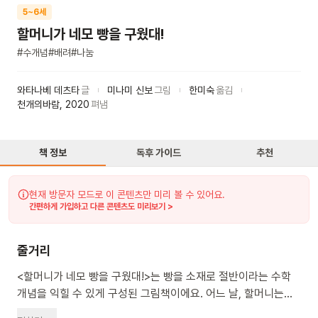
5~6세
할머니가 네모 빵을 구웠대!
#
수개념
#
배려
#
나눔
와타나베 데츠타
글
미나미 신보
그림
한미숙
옮김
천개의바람
,
2020
펴냄
책 정보
독후 가이드
추천
현재 방문자 모드로 이 콘텐츠만 미리 볼 수 있어요.
간편하게 가입하고 다른 콘텐츠도 미리보기 >
줄거리
<할머니가 네모 빵을 구웠대!>는 빵을 소재로 절반이라는 수학
개념을 익힐 수 있게 구성된 그림책이에요. 어느 날, 할머니는
네모 빵을 구웠어요. 그리고 할아버지에게 반을 나눠주었죠.