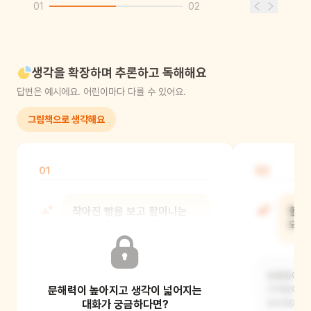
01
02
생각을 확장하며 추론하고 독해해요
답변은 예시에요. 어린이마다 다를 수 있어요.
그림책으로 생각해요
01
02
작아진 빵을 보고 할머니는
할머
어떤 마음이었을까?
되었
할아버지에게 반을 꼭 남겨두라고
동물들이 각
문해력이 높아지고 생각이 넓어지는
약속하였는데, 약속과 다르게 작아진
가져왔어요.
빵에 속상하고 실망스러
대화가 궁금하다면?
준비했지요.