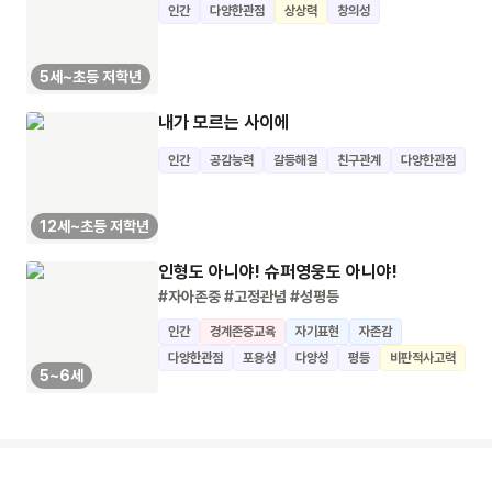
인간
다양한관점
상상력
창의성
5세~초등 저학년
내가 모르는 사이에
인간
공감능력
갈등해결
친구관계
다양한관점
12세~초등 저학년
인형도 아니야! 슈퍼영웅도 아니야!
#자아존중
#고정관념
#성평등
인간
경계존중교육
자기표현
자존감
다양한관점
포용성
다양성
평등
비판적사고력
5~6세