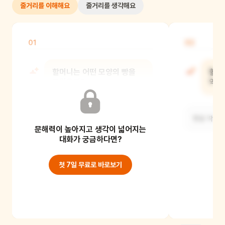
줄거리를 이해해요
줄거리를 생각해요
01
02
할머니는 어떤 모양의 빵을
할아
구웠을까?
약속
네모난 모양의 빵을 구웠어요.
빵을 딱 반
문해력이 높아지고 생각이 넓어지는
대화가 궁금하다면?
첫 7일 무료로 바로보기