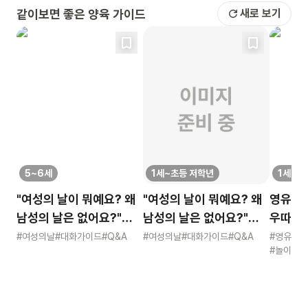
같이보면 좋은 양육 가이드
새로 보기
5~6세
1세~초등 저학년
1세~초
"여성의 날이 뭐예요? 왜
"여성의 날이 뭐예요? 왜
영유 고
남성의 날은 없어요?"
남성의 날은 없어요?"
우따따 리
묻는 어린이에게 이렇게
묻는 어린이에게 이렇게
영유아 
#여성의날
#대화가이드
#Q&A
#여성의날
#대화가이드
#Q&A
#영유아
#놀이
#적
알려주세요
알려주세요