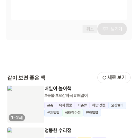
취소
후기 남기기
같이 보면 좋은 책
새로 보기
배밀이 놀이책
#동물
#오감자극
#배밀이
곤충
육지 동물
파충류
해양 생물
오감놀이
신체발달
생태감수성
언어발달
1~2세
엉뚱한 수리점