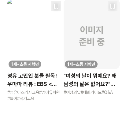
1세~초등 저학년
1세~초등 저학년
영유 고민인 분들 필독!
"여성의 날이 뭐예요? 왜
우따따 리뷰 : EBS <
남성의 날은 없어요?"
영유아 사교육 보고서>
묻는 어린이에게 이렇게
#영유아조기사교육
#영어유치원
#여성의날
#대화가이드
#Q&A
#놀이
#적기교육
알려주세요