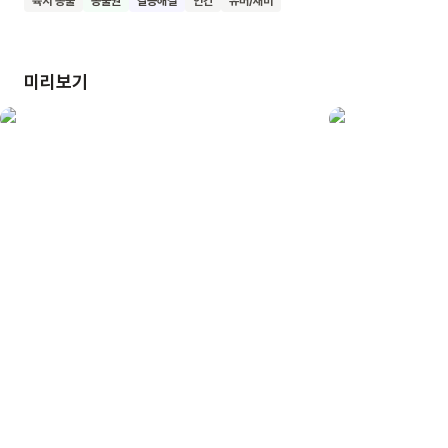
육지 동물
동물권
갈등해결
인간
유머/재미
마음이 쑥쑥 자라나길 바랍니다.
미리보기