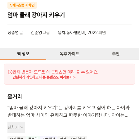
9세~초등 저학년
엄마 몰래 강아지 키우기
정종영
글
김준영
그림
뭉치:동아엠앤비
,
2022
펴냄
책 정보
독후 가이드
추천
현재 방문자 모드로 이 콘텐츠만 미리 볼 수 있어요.
간편하게 가입하고 다른 콘텐츠도 미리보기 >
줄거리
"엄마 몰래 강아지 키우기"는 강아지를 키우고 싶어 하는 아이와
반대하는 엄마 사이의 유쾌하고 따뜻한 이야기랍니다. 아이는
강아지를 몰래 키우며 벌어지는 신나는 사건들을 통해 책임감과
펼치기
배려를 배우게 될 거예요. 또, 엄마의 숨겨진 사연을 통해 가족의
사랑과 이해를 깊이 느낄 수 있답니다. 함께하는 동안 아이의