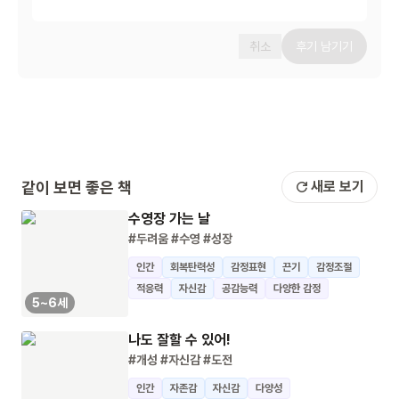
취소
후기 남기기
같이 보면 좋은 책
새로 보기
수영장 가는 날
#두려움
#수영
#성장
인간
회복탄력성
감정표현
끈기
감정조절
적응력
자신감
공감능력
다양한 감정
5~6세
나도 잘할 수 있어!
#개성
#자신감
#도전
인간
자존감
자신감
다양성