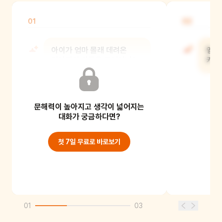
01
02
아이가 엄마 몰래 데려온
엄마
강아지의 이름은 무엇이니?
키우
문해력이 높아지고 생각이 넓어지는
대화가 궁금하다면?
첫 7일 무료로 바로보기
01
03