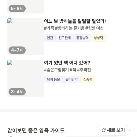
5~6세
어느 날 밤하늘을 탈탈탈 털었더니
#가족
#함께하는 즐거움
#힘센 여성
인간
친구관계
공감능력
상상력
4~7세
여기 있던 책 어디 갔어?
#숨은그림찾기
#책
#추격전
육지 동물
유머감각
집중력
3~4세
같이보면 좋은 양육 가이드
새로 보기