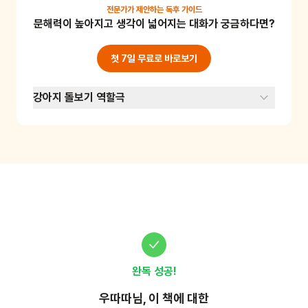
요. 즉, 평소에 전하지 못한 진심을 나누며 가족 
전문가가 제안하는
독후 가이드
문해력이 높아지고 생각이 넓어지는 대화가 궁금하다면?
간의 유대감을 높이는 놀이예요. 서로의 마음을 
확인하며 신뢰를 쌓는 소중한 시간이 됩니다.
첫 7일 무료로 바로보기
강아지 돌보기 역할극
완독 성공!
우따따
님, 이
책
에 대한