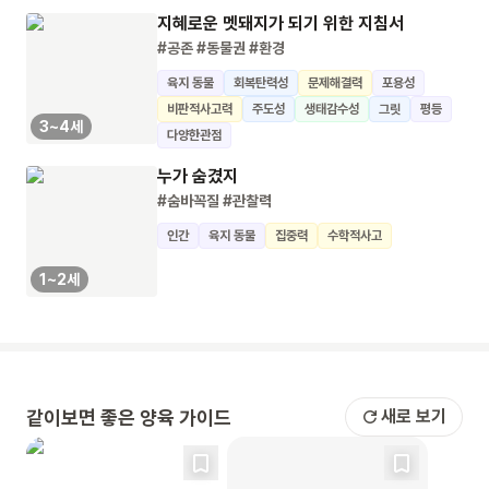
지혜로운 멧돼지가 되기 위한 지침서
#공존
#동물권
#환경
육지 동물
회복탄력성
문제해결력
포용성
비판적사고력
주도성
생태감수성
그릿
평등
3~4세
다양한관점
누가 숨겼지
#숨바꼭질
#관찰력
인간
육지 동물
집중력
수학적사고
1~2세
같이보면 좋은 양육 가이드
새로 보기