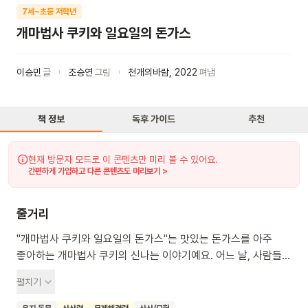
7세~초등 저학년
개마법사 쿠키와 일요일의 돈가스
이승민
글
조승연
그림
천개의바람
,
2022
펴냄
책 정보
독후 가이드
추천
현재 방문자 모드로 이 콘텐츠만 미리 볼 수 있어요.
간편하게 가입하고 다른 콘텐츠도 미리보기 >
줄거리
"개마법사 쿠키와 일요일의 돈가스"는 맛있는 돈가스를 아주
좋아하는 개마법사 쿠키의 신나는 이야기예요. 어느 날, 사람들의
기억을 훔쳐 가는 못된 거대 고양이 때문에 모두가 중요한 것을
펼치기
잊어버리는 큰 문제가 생겨요. 심지어 위대한 개마법사 쿠키도
자신이 누구였는지 잊어버려서, 과연 쿠키가 이 어려움을 어떻게