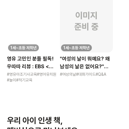
1세~초등 저학년
1세~초등 저학년
영유 고민인 분들 필독!
"여성의 날이 뭐예요? 왜
우따따 리뷰 : EBS <
남성의 날은 없어요?"
영유아 사교육 보고서>
묻는 어린이에게 이렇게
#영유아조기사교육
#영어유치원
#여성의날
#대화가이드
#Q&A
#놀이
#적기교육
알려주세요
우리 아이 인생 책,