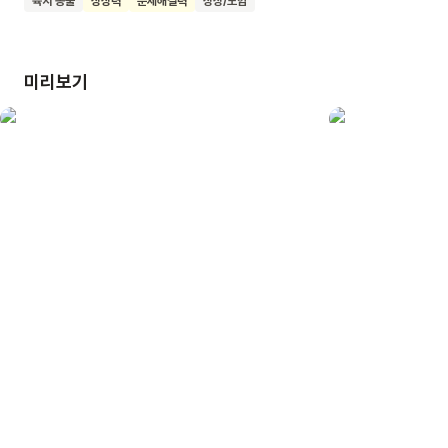
육지 동물
상상력
문제해결력
상상/모험
해결할지 궁금해져요. 이 책을 통해 우리 친구들은 용기와 지혜를
모아 어려움을 해결하고, 소중한 기억을 되찾는 기쁨을 느낄 수
있어요. 개마법사 쿠키와 함께 소중한 친구들과의 행복한
미리보기
순간들을 지켜내는 멋진 어린이가 되어 보아요.