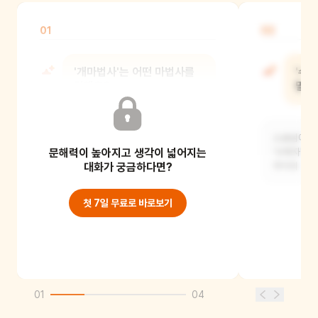
01
02
'개마법사'는 어떤 마법사를
'수
말해요?
말해
마법을 부리는 강아지를 '개마법사'라고
스승님에게 
문해력이 높아지고 생각이 넓어지는
해요.
'수제자'라
대화가 궁금하다면?
쿠키의 수제
첫 7일 무료로 바로보기
01
04