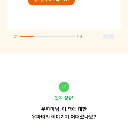
01
04
완독 성공!
우따따
님, 이
책
에 대한
우따따의 이야기가 어떠셨나요?