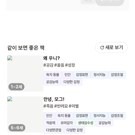
취소
후기 남기기
같이 보면 좋은 책
새로 보기
왜 우니?
#공감
#울음
#성장
육지 동물
인간
감정표현
정서지능
감정조절
공감능력
다양한 감정
1~2세
안녕, 모그!
#죽음
#반려묘
#이별
인간
육지 동물
감정표현
정서지능
감정조절
적응력
유머감각
생태감수성
공감능력
5~6세
다양한관점
다양한 감정