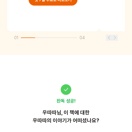
01
04
완독 성공!
우따따
님, 이
책
에 대한
우따따의 이야기가 어떠셨나요?