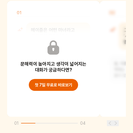
01
02
헤이즐은 어떤 마녀라고
그림
이야기해 주었나요?
'사
말하
언제나 생기 넘치는 꼬마 마녀라고
문해력이 높아지고 생각이 넓어지는
했어요.
봄, 여름, 
대화가 궁금하다면?
책에는 계절
들어 있어요
첫 7일 무료로 바로보기
01
04