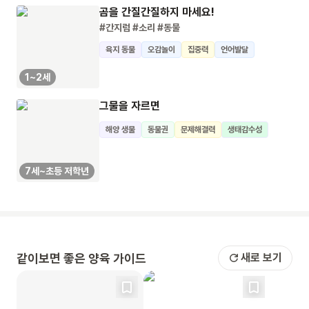
곰을 간질간질하지 마세요!
#간지럼
#소리
#동물
육지 동물
오감놀이
집중력
언어발달
1~2세
그물을 자르면
해양 생물
동물권
문제해결력
생태감수성
7세~초등 저학년
같이보면 좋은 양육 가이드
새로 보기