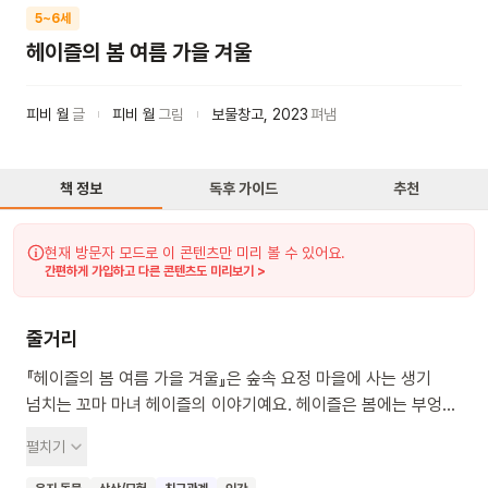
5~6세
헤이즐의 봄 여름 가을 겨울
피비 월
글
피비 월
그림
보물창고
,
2023
펴냄
책 정보
독후 가이드
추천
현재 방문자 모드로 이 콘텐츠만 미리 볼 수 있어요.
간편하게 가입하고 다른 콘텐츠도 미리보기 >
줄거리
『헤이즐의 봄 여름 가을 겨울』은 숲속 요정 마을에 사는 생기
넘치는 꼬마 마녀 헤이즐의 이야기예요. 헤이즐은 봄에는 부엉이
알을 돌보고, 여름에는 친구들과 신나는 모험을 떠나고, 가을에는
펼치기
외로운 친구를 도와주며 멋진 사계절을 보내요. 이 책을 읽으며
아이들은 생명의 소중함과 친구를 아끼는 따뜻한 마음을 배울 수