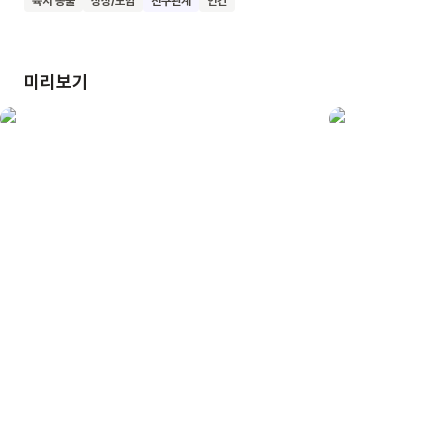
육지 동물
상상/모험
친구관계
인간
있어요. 서로 돕고 함께 살아가는 공동체의 아름다움도 느낄 수
있어요. 헤이즐처럼 용기 있고 따뜻한 마음을 가진 어린이로
자라나길 바랍니다.
미리보기