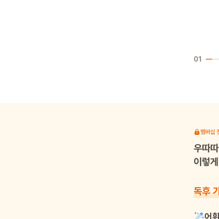
01
멤버십 
우따따
이렇게 
독후 
어휘