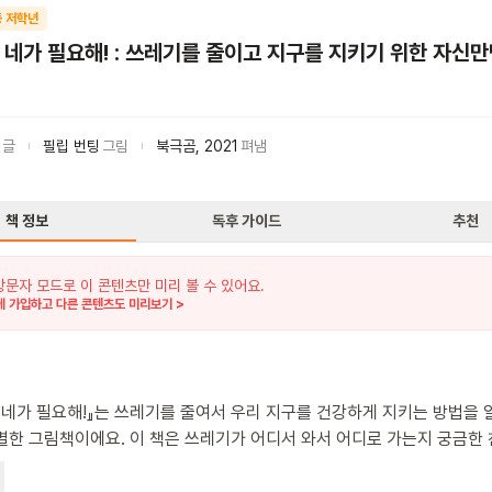
 저학년
 네가 필요해! : 쓰레기를 줄이고 지구를 지키기 위한 자신
글
필립 번팅
그림
북극곰
,
2021
펴냄
책 정보
독후 가이드
추천
방문자 모드로 이 콘텐츠만 미리 볼 수 있어요.
 가입하고 다른 콘텐츠도 미리보기 >
 네가 필요해!』는 쓰레기를 줄여서 우리 지구를 건강하게 지키는 방법을
별한 그림책이에요. 이 책은 쓰레기가 어디서 와서 어디로 가는지 궁금한
미있는 이야기와 그림으로 친절하게 설명해 줘요. 우리 친구들이 작은 
얼마나 멋지게 지킬 수 있는지 깨닫고, 스스로 환경 보호에 참여하는 용기