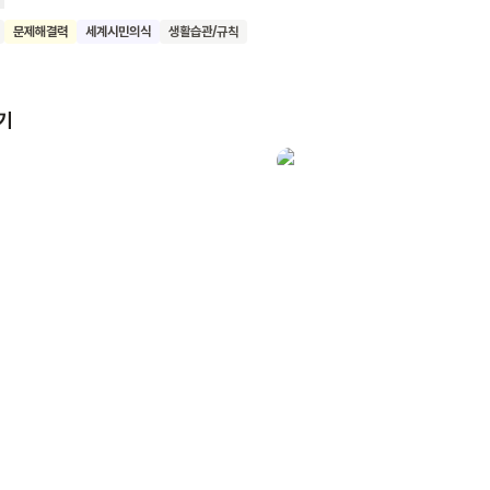
 거예요. 소중한 지구를 사랑하고 아끼는 마음으로 생활 속 작은 변화를 
문제해결력
세계시민의식
생활습관/규칙
기