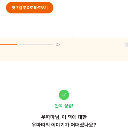
첫 7일 무료로 바로보기
03
완독 성공!
우따따
님, 이
책
에 대한
우따따의 이야기가 어떠셨나요?