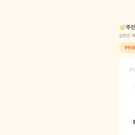
주인
답변은 예
주인공
01