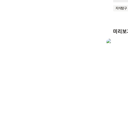
수 있을
지식탐구
보아요.
미리보