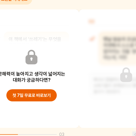
02
이 책에서 '쓰레기'는 무엇을
옛날 원숭이 조
이야기할까요?
자연에서 스스로
없어지는 것을 '
하는데, 어떤
우리가 쓰고 버리는 물건들을
문해력이 높아지고 생각이 넓어지는
쓰레기라고 해요. 다 쓴 종이, 먹다 남은
음식, 고장 난 장
대화가 궁금하다면?
바나나 껍질이나 사과 심 
쓰레기들이 분해된다고 했
돌아가 영양분이
첫 7일 무료로 바로보기
03