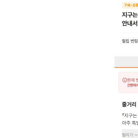
7세~초등
지구는
안내서
필립 번팅
현재 
간편하게
줄거리
『지구는
아주 특
위해 재
펼치기
지구를 