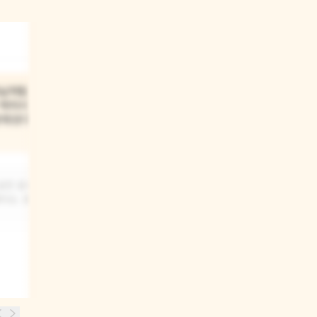
03
상님처럼
'온실가스'라는 말이
 썩어서
어려운데, 우리 친구는 왜
분해된다'고
지구가 뜨거워지는지
이야기해 줄 수 있나요
같은 음식물
물건을 만들거나 운반할 때 나오는 나쁜
어요. 흙으로
가스들이 지구를 뜨겁게 만든대요. 그게
바로 온실가