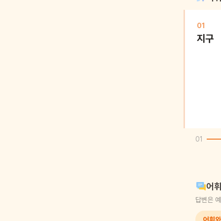
01
지구
01
어휘
답변은 예
어휘와