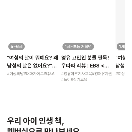
5~6세
1세~초등 저학년
1세~초
"여성의 날이 뭐예요? 왜
영유 고민인 분들 필독!
"여성의
남성의 날은 없어요?"
우따따 리뷰 : EBS <
남성의 
묻는 어린이에게 이렇게
영유아 사교육 보고서>
묻는 어
#여성의날
#대화가이드
#Q&A
#영유아조기사교육
#영어유치원
#여성의날
#놀이
#적기교육
알려주세요
알려주
우리 아이 인생 책,
멤버십으로 만나보세요.