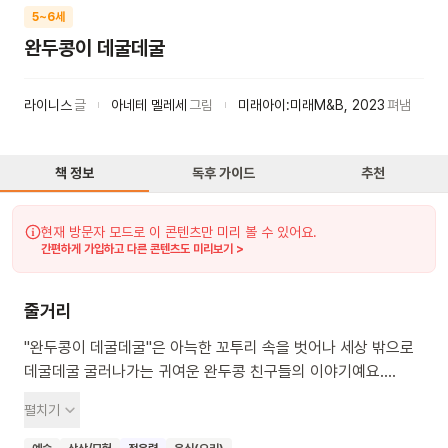
5~6세
완두콩이 데굴데굴
라이니스
글
아네테 멜레세
그림
미래아이:미래M&B
,
2023
펴냄
책 정보
독후 가이드
추천
현재 방문자 모드로 이 콘텐츠만 미리 볼 수 있어요.
간편하게 가입하고 다른 콘텐츠도 미리보기 >
줄거리
"완두콩이 데굴데굴"은 아늑한 꼬투리 속을 벗어나 세상 밖으로
데굴데굴 굴러나가는 귀여운 완두콩 친구들의 이야기예요.
따뜻하고 안전했던 꼬투리를 떠나 새로운 모험을 떠나는
펼치기
완두콩들의 용감한 모습이 담겨 있어요. 데굴데굴 굴러가 밭으로
가서 멋진 새싹으로 자라기도 하고, 맛있는 음식으로 변신하기도