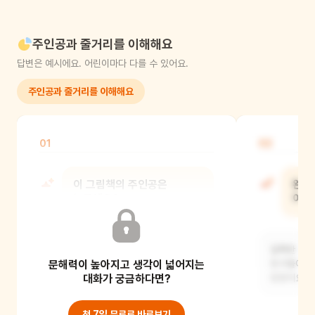
주인공과 줄거리를 이해해요
답변은 예시에요. 어린이마다 다를 수 있어요.
주인공과 줄거리를 이해해요
01
02
이 그림책의 주인공은
완두
누구예요?
어디
귀엽고 동글동글한 완두콩
길쭉한 콩 
문해력이 높아지고 생각이 넓어지는
친구들이에요.
친구들이랑 
대화가 궁금하다면?
있었지요.
첫 7일 무료로 바로보기