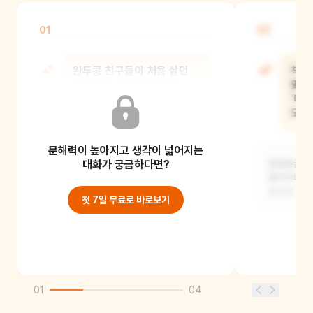
01
02
완두콩 친구들이 처음 살던
책 
'꼬투리'는 무엇인가요?
말이
그림에서 꼬투리를
'데
찾아볼까요?
모습
문해력이 높아지고 생각이 넓어지는
길쭉하고 초록색인 콩 집이에요. 완두콩
대화가 궁금하다면?
동글동글한
친구들이 그 안에 옹기종기 모여
돌아다니는 
살았어요. (그림에
또르르 굴러
첫 7일 무료로 바로보기
01
04