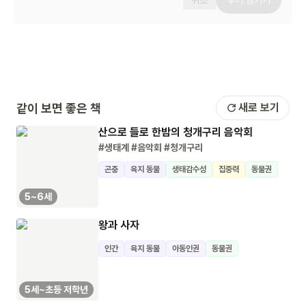
취소
후기 남기기
같이 보면 좋은 책
새로 보기
산으로 들로 한밤의 청개구리 음악회
#생태계
#음악회
#청개구리
곤충
육지 동물
생태감수성
집중력
동물권
5~6세
왕과 사자
인간
육지 동물
아동인권
동물권
5세~초등 저학년