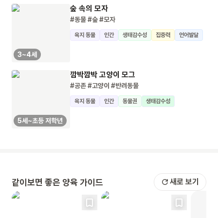
숲 속의 모자
#동물
#숲
#모자
육지 동물
인간
생태감수성
집중력
언어발달
3~4세
깜박깜박 고양이 모그
#공존
#고양이
#반려동물
육지 동물
인간
동물권
생태감수성
5세~초등 저학년
같이보면 좋은 양육 가이드
새로 보기