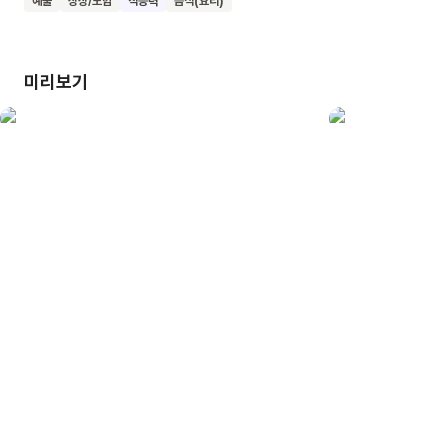
예술
상상/모험
적응력
음식(요리)
한대요. 이 책을 통해 아이들은 넓은 세상을 탐험하는 즐거움과
새로운 변화를 받아들이는 용기를 배울 수 있을 거예요. 우리
아이들도 완두콩 친구들처럼 넓은 세상에서 멋지게 자라나길
미리보기
바랍니다.