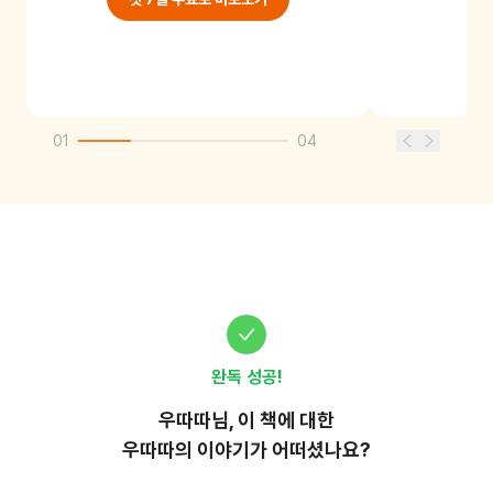
01
04
완독 성공!
우따따
님, 이
책
에 대한
우따따의 이야기가 어떠셨나요?