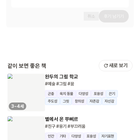
취소
후기 남기기
같이 보면 좋은 책
새로 보기
완두의 그림 학교
#예술
#그림
#꿈
곤충
육지 동물
다양성
포용성
끈기
주도성
그릿
창의성
자존감
자신감
3~4세
별에서 온 쭈삐르
#친구
#용기
#부끄러움
인간
기타
다양성
포용성
자기표현