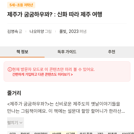
5세~초등 저학년
제주가 굼굼하우꽈? : 신화 따라 제주 여행
김영숙
글
나오미양
그림
풀빛
,
2023
펴냄
책 정보
독후 가이드
추천
현재 방문자 모드로 이 콘텐츠만 미리 볼 수 있어요.
간편하게 가입하고 다른 콘텐츠도 미리보기 >
줄거리
<제주가 굼굼하우꽈?>는 신비로운 제주도의 옛날이야기들을
만나는 그림책이에요. 이 책에는 설문대 할망 할머니가 한라산
백록담에서 죽을 끓이고, 성산일출봉에서 빨래를 했다는
펼치기
재미있는 이야기들이 담겨 있어요. 아이들은 제주에 숨겨진
흥미로운 신화들을 들으며 상상력을 키우고 우리 고장의 문화와