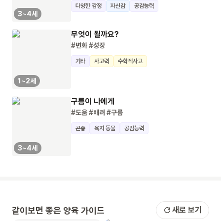
다양한 감정
자신감
공감능력
3~4세
무엇이 될까요?
#변화
#성장
기타
사고력
수학적사고
1~2세
구름이 나에게
#도움
#배려
#구름
곤충
육지 동물
공감능력
3~4세
같이보면 좋은 양육 가이드
새로 보기