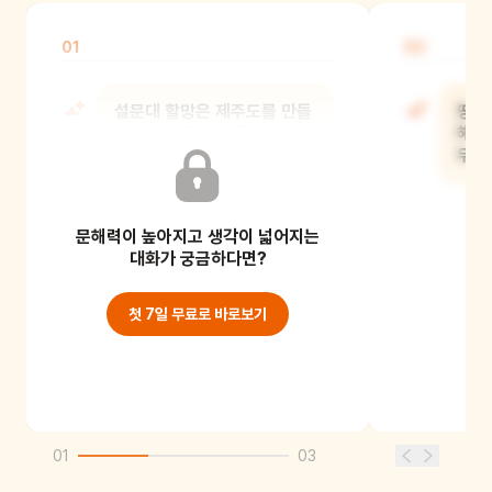
01
02
설문대 할망은 제주도를 만들
땅에
때 무엇으로 죽을 끓였니?
해변
무엇
문해력이 높아지고 생각이 넓어지는
대화가 궁금하다면?
첫 7일 무료로 바로보기
01
03