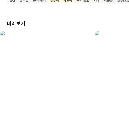
인간
창의성
유머/재미
상상력
사고력
육지 동물
기타
파충류
상상/모
자연에 대한 궁금증을 키울 수 있어요. 신나고 신기한 제주
여행을 떠나고 싶은 어린이에게 이 책을 권합니다.
미리보기