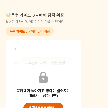
독후 가이드 3 - 어휘·감각 확장
답변은 예시에요. 어린이마다 다를 수 있어요.
독후 가이드 3 - 어휘·감각 확장
01
제주도에 구멍이 숭숭 뚫린
까만 돌인 현무암을
만져본다면 어떤 느낌이 날 것
같니?
문해력이 높아지고 생각이 넓어지는
[보호자 가이드] 주변 사물의 느낌을
대화가 궁금하다면?
말로 표현해보는 연습입니다. 즉,
거칠거칠하거나 구멍
첫 7일 무료로 바로보기