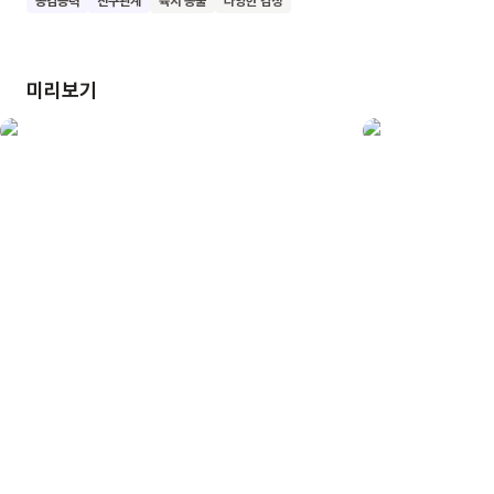
공감능력
친구관계
육지 동물
다양한 감정
읽으며 우리 주변의 이웃들과 서로 돕고 함께 살아가는 소중한
마음을 배울 수 있어요. 이웃과 따뜻한 정을 나누는 멋진
어린이로 자라나길 바랍니다.
미리보기