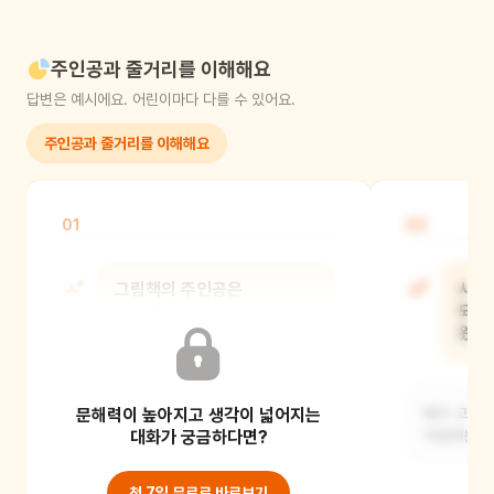
주인공과 줄거리를 이해해요
답변은 예시에요. 어린이마다 다를 수 있어요.
주인공과 줄거리를 이해해요
01
02
그림책의 주인공은
새끼
누구일까요?
되면
왔을
새끼 고양이와 새끼 고양이 덕분에
문해력이 높아지고 생각이 넓어지는
친구가 된 봄봄이, 우람이, 노란 대문
배가 고파서
할머니, 생선 가
대화가 궁금하다면?
처음에는 봄
첫 7일 무료로 바로보기