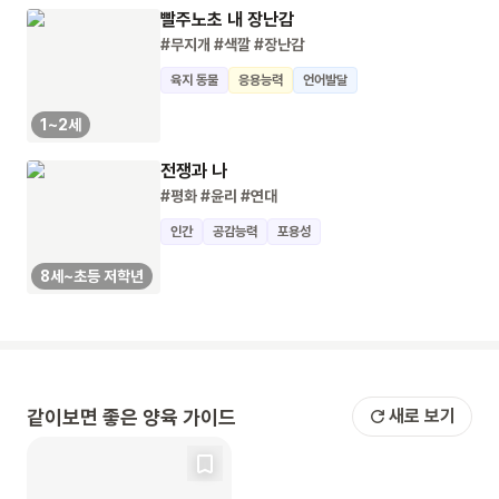
빨주노초 내 장난감
#무지개
#색깔
#장난감
육지 동물
응용능력
언어발달
1~2세
전쟁과 나
#평화
#윤리
#연대
인간
공감능력
포용성
8세~초등 저학년
같이보면 좋은 양육 가이드
새로 보기