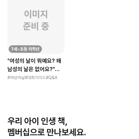
1세~초등 저학년
"여성의 날이 뭐예요? 왜
남성의 날은 없어요?"
묻는 어린이에게 이렇게
#여성의날
#대화가이드
#Q&A
알려주세요
우리 아이 인생 책,
멤버십으로 만나보세요.