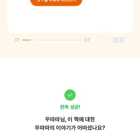
01
07
완독 성공!
우따따
님, 이
책
에 대한
우따따의 이야기가 어떠셨나요?