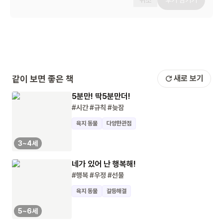
취소
후기 남기기
같이 보면 좋은 책
새로 보기
5분만! 딱5분만더!
#시간
#규칙
#늦잠
육지 동물
다양한관점
3~4세
네가 있어 난 행복해!
#행복
#우정
#선물
육지 동물
갈등해결
5~6세