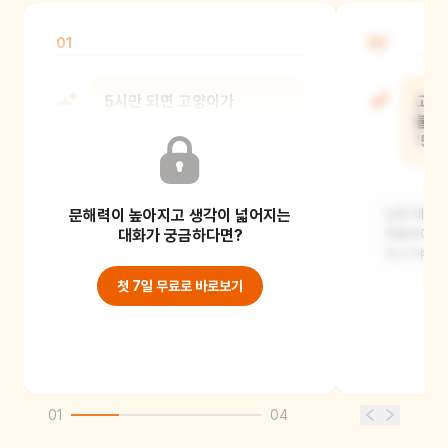
01
02
5시만 되면 고양이가
고양
'어김없이' 찾아왔대요.
불렸지
'어김없이'는 무슨 뜻일까요?
'5시
문해력이 높아지고 생각이 넓어지는
한 번도 빼놓지 않고 꼭 그 시간에
노란 대문 
왔다는 뜻이에요. 약속을 지키는
대화가 궁금하다면?
우람이에게는
것처럼요.
'5시 야옹이
첫 7일 무료로 바로보기
01
04