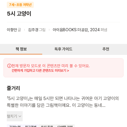
7세~초등 저학년
5시 고양이
이향안
글
김주경
그림
아이음BOOKS:더공감
,
2024
펴냄
책 정보
독후 가이드
추천
현재 방문자 모드로 이 콘텐츠만 미리 볼 수 있어요.
간편하게 가입하고 다른 콘텐츠도 미리보기 >
줄거리
「5시 고양이」는 매일 5시만 되면 나타나는 귀여운 아기 고양이의
특별한 이야기를 담은 그림책이에요. 이 고양이는 동네
이웃들에게 편지를 전해주며 서로 마음을 나누는 멋진 다리
펼치기
역할을 해줘요. 친구들을 위해 부지런히 움직이는 아기 고양이의
따뜻한 마음과 슬픔을 이겨내는 용기를 만날 수 있어요. 이 책을