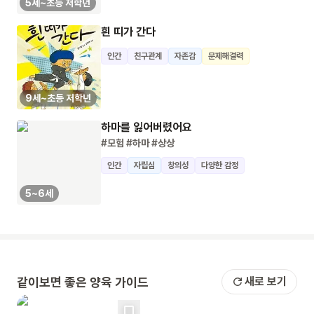
5세~초등 저학년
흰 띠가 간다
인간
친구관계
자존감
문제해결력
9세~초등 저학년
하마를 잃어버렸어요
#모험
#하마
#상상
인간
자립심
창의성
다양한 감정
5~6세
같이보면 좋은 양육 가이드
새로 보기