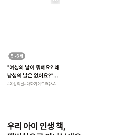
5~6세
"여성의 날이 뭐예요? 왜
남성의 날은 없어요?"
묻는 어린이에게 이렇게
#여성의날
#대화가이드
#Q&A
알려주세요
우리 아이 인생 책,