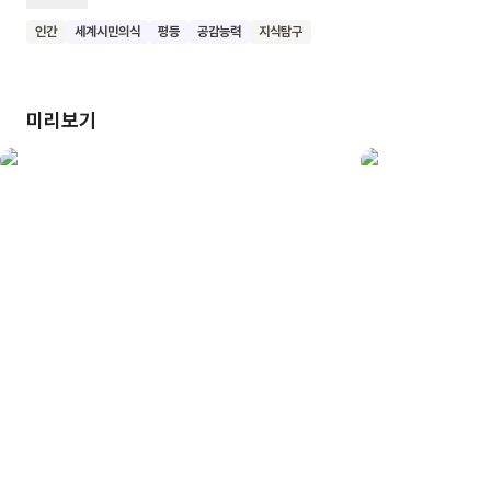
나눔의 씨앗을 심어 보아요.
인간
세계시민의식
평등
공감능력
지식탐구
미리보기