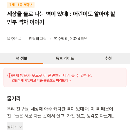
7세~초등 저학년
세상을 둘로 나눈 벽이 있대! : 어린이도 알아야 할
빈부 격차 이야기
윤주은
글
임광희
그림
영수책방
,
2024
펴냄
책 정보
독후 가이드
추천
현재 방문자 모드로 이 콘텐츠만 미리 볼 수 있어요.
간편하게 가입하고 다른 콘텐츠도 미리보기 >
줄거리
우리 친구들, 세상에 아주 커다란 벽이 있대요! 이 벽 때문에
친구들은 서로 다른 곳에서 살고, 가진 것도, 생각도 다르게
된대요. 하지만 우리 모두 서로를 생각하고 나누면 이 벽을
펼치기
조금씩 허물 수 있대요. 이 책을 읽으며 우리 마음속에 따뜻한