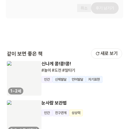
취소
후기 남기기
같이 보면 좋은 책
새로 보기
신나게 콩!콩!콩!
#놀이
#도전
#말타기
인간
신체발달
언어발달
자기표현
1~2세
눈사람 보관법
인간
친구관계
상상력