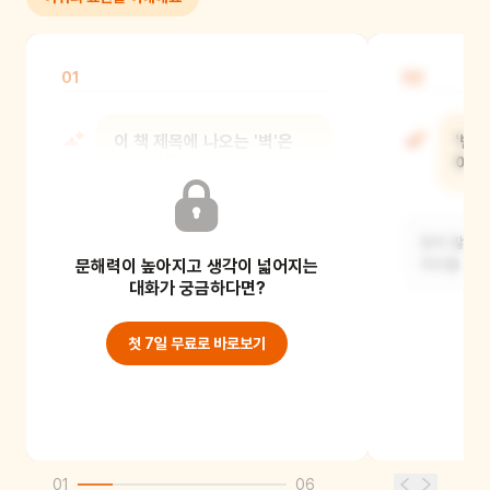
01
02
이 책 제목에 나오는 '벽'은
'빈부
어떤 벽을 말하는 걸까요?
어려
진짜 만질 수 있는 벽이 아니라, 돈을
돈이 많은 
문해력이 높아지고 생각이 넓어지는
많이 가진 사람과 적게 가진 사람을
차이를 '빈
나누는 보이지
대화가 궁금하다면?
첫 7일 무료로 바로보기
01
06