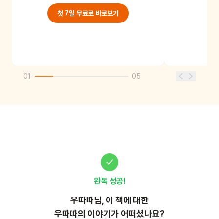
첫 7일 무료로 바로보기
01
05
완독 성공!
우따따
님, 이
책
에 대한
우따따의 이야기가 어떠셨나요?