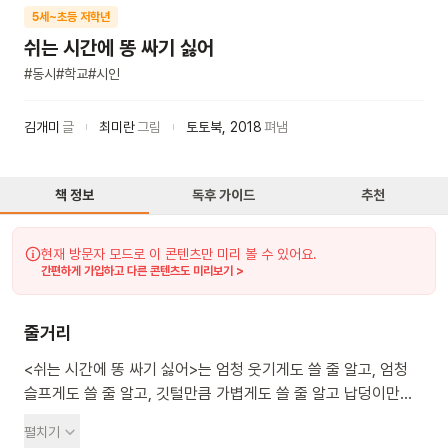
5세~초등 저학년
쉬는 시간에 똥 싸기 싫어
#
동시
#
학교
#
시인
김개미
글
최미란
그림
토토북
,
2018
펴냄
책 정보
독후 가이드
추천
현재 방문자 모드로 이 콘텐츠만 미리 볼 수 있어요.
간편하게 가입하고 다른 콘텐츠도 미리보기 >
줄거리
<쉬는 시간에 똥 싸기 싫어>는 엄청 웃기게도 쓸 줄 알고, 엄청
슬프게도 쓸 줄 알고, 깃털만큼 가볍게도 쓸 줄 알고 납덩이만큼
무겁게도 쓸 줄 아는 김개미 시인의 동시집입니다. 김개미 동시는
펼치기
감칠맛 나는 입말로 써서 더 재밌고 쉽게 다가옵니다. 꼭