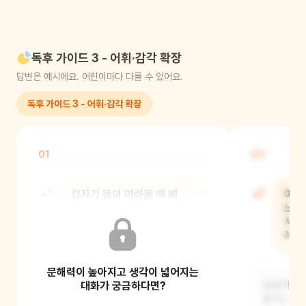
독후 가이드 3 - 어휘·감각 확장
답변은 예시에요. 어린이마다 다를 수 있어요.
독후 가이드 3 - 어휘·감각 확장
01
02
갑자기 똥이 마려울 때 배
이 
안에서는 어떤 물방울이 튀는
느껴
듯한 소리가 들리는 것 같니?
사탕
레
문해력이 높아지고 생각이 넓어지는
감각적 전이, 즉 눈에 보이지 않는
신체적 신호를 소리나 촉감 같은
대화가 궁금하다면?
[보호자 가
구체적인 이미지로 바꾸
놀이는 언어