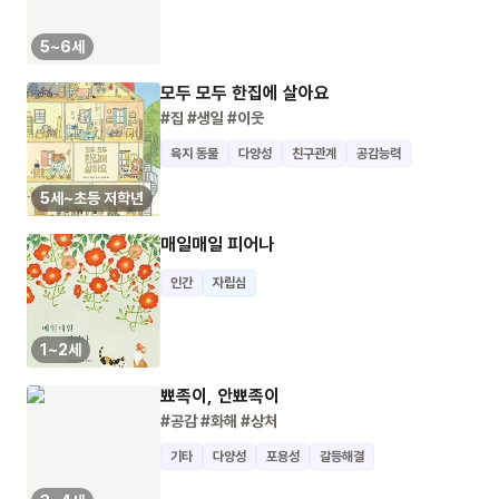
5~6세
모두 모두 한집에 살아요
#집
#생일
#이웃
육지 동물
다양성
친구관계
공감능력
5세~초등 저학년
매일매일 피어나
인간
자립심
1~2세
뾰족이, 안뾰족이
#공감
#화해
#상처
기타
다양성
포용성
갈등해결