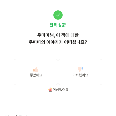
완독 성공!
우따따
님, 이
책
에 대한
우따따의 이야기가 어떠셨나요?
좋았어요
아쉬웠어요
이상했어요