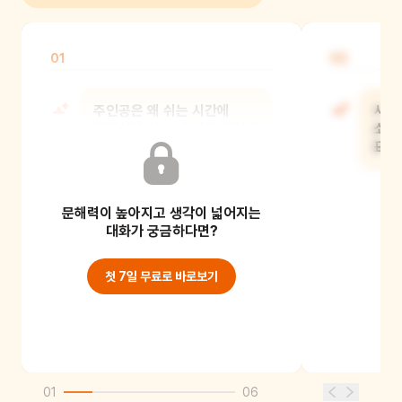
01
02
주인공은 왜 쉬는 시간에
시 
화장실에 가는 게 마음 편하지
소리
않았을까?
표현
문해력이 높아지고 생각이 넓어지는
대화가 궁금하다면?
첫 7일 무료로 바로보기
01
06