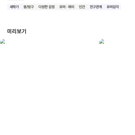
아이들이 쓴 것처럼 아이들의 마음을 고스란히 담고 있는 것은
새학기
똥/방구
다양한 감정
유머 · 재미
인간
친구관계
유머감각
기본이고요. 어린이가 읽어도 재밌고 어른이 읽어도 재밌는,
무엇을 쓰든 재미있게 쓰는 김개미 시인의 동시를 통해 주변 모든
것들을 새로운 눈으로 발견해 내는 놀라운 세상을 만나 보세요.
미리보기