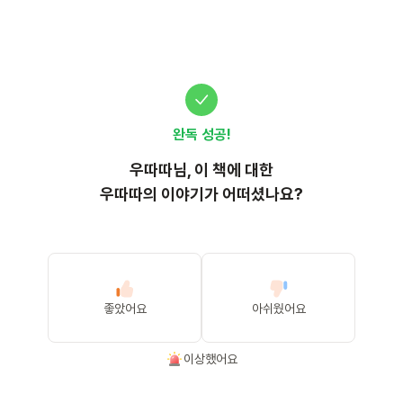
완독 성공!
우따따
님, 이
책
에 대한
우따따의 이야기가 어떠셨나요?
좋았어요
아쉬웠어요
이상했어요