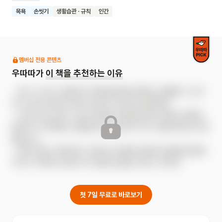
나아가 영양가 있게 먹기, 시원하게 똥 누기, 푹 잠자기처럼
목욕
손씻기
생활습관 · 규칙
인간
성장의 기본이 되는 요소들의 중요성을 짚어줍니다. 특히 코
풀기, 생식기 씻기, 걸음걸이 점검 등 어른들도 간과하기 쉬운
세밀한 정보까지 놓치지 않습니다. 책 속에서는 독자 또래의
명랑한 두 어린이와 영리하고 잘생긴 고양이가 등장하여 위트
멤버십 전용 콘텐츠
있는 말풍선 대화와 깨알 같은 팁을 통해 건강 지식을 지루함
우따따가
이 책을 추천하는 이유
없이 전달합니다.
- 세수, 이 닦기, 올바른 자세처럼 매일 반복되는 일들을 스스로 
하고 싶어지도록, 왜 하는지부터 차근차근 알려줘요.

- 코 푸는 법, 생식기 씻는 법처럼 꼭 필요하지만 어른도 정확히 
알려주기 어려웠던 내용을 담아, 부모와 아이가 함께 확인하기에 
좋습니다.

- 또래 어린이 캐릭터와 고양이의 유쾌한 대화로 정보를 전달해, 
아이가 지루하지 않게 자기 몸에 관심을 가질 수 있어요.
첫 7일 무료로 바로보기