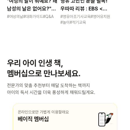
"여성의 날이 뭐예요? 왜
영유 고민인 분들 필독!
남성의 날은 없어요?"
우따따 리뷰 : EBS <
묻는 어린이에게 이렇게
영유아 사교육 보고서>
#여성의날
#대화가이드
#Q&A
#영유아조기사교육
#영어유치원
#놀이
#적기교육
알려주세요
우리 아이 인생 책,
멤버십으로 만나보세요.
전문가의 맞춤 추천부터 매달 도착하는 책까지
아이의 독서 시간을 더욱 풍성하게 채워드릴게요.
온라인으로만 가볍게 이용할래요
베이직 멤버십