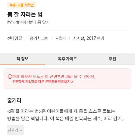
8세~초등 저학년
몸 잘 자라는 법
#
건강
#
주체적
#
내 몸 알기
전미경
글
홍기한
그림
-
옮김
사계절
,
2017
펴냄
책 정보
독후 가이드
추천
현재 방문자 모드로 이 콘텐츠만 미리 볼 수 있어요.
간편하게 가입하고 다른 콘텐츠도 미리보기 >
줄거리
<몸 잘 자라는 법>은 어린이들에게 제 몸을 스스로 돌보는
방법을 담은 책입니다. 이 책은 매일 반복되는 세수, 머리 감기,
이 닦기부터 손발톱 정리, 눈 건강 지키기, 바른 자세로 앉고
펼치기
걷기까지 제 몸을 스스로 돌보는 구체적인 방법을 다룹니다.