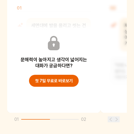
01
02
세면대에 발을 올리고 씻는 건
제대
왜 위험할까?
생식
어른
기술
한 발로 서다가 넘어질 수도 있고
문해력이 높아지고 생각이 넓어지는
세면대가 떨어져서 다칠 수 있기
때문이에요.
대화가 궁금하다면?
"이제 내 
없이도 내가
어린이가 
첫 7일 무료로 바로보기
01
02