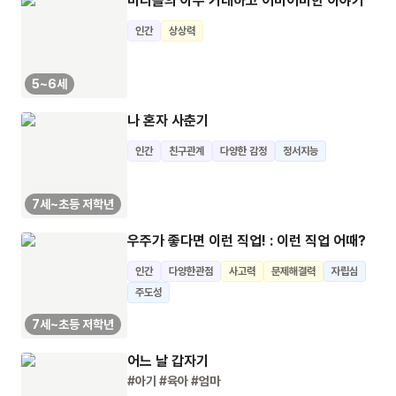
마리들의 아주 거대하고 어마어마한 이야기
인간
상상력
5~6세
나 혼자 사춘기
인간
친구관계
다양한 감정
정서지능
7세~초등 저학년
우주가 좋다면 이런 직업! : 이런 직업 어때?
인간
다양한관점
사고력
문제해결력
자립심
주도성
7세~초등 저학년
어느 날 갑자기
#아기
#육아
#엄마