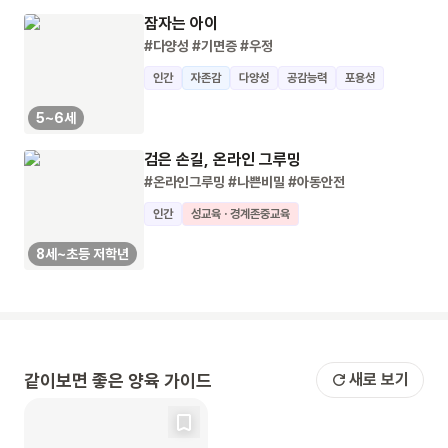
잠자는 아이
#다양성
#기면증
#우정
인간
자존감
다양성
공감능력
포용성
5~6세
검은 손길, 온라인 그루밍
#온라인그루밍
#나쁜비밀
#아동안전
인간
성교육 · 경계존중교육
8세~초등 저학년
같이보면 좋은 양육 가이드
새로 보기