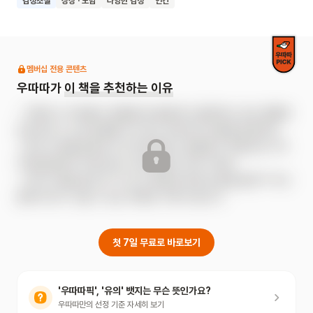
감정조절
상상 · 모험
다양한 감정
인간
방귀 풍선이다!! 거대한 방귀 풍선에 매달려 하늘로 떠오른
아이는 이제 온갖 모양의 방귀 풍선을 뀌며 신나게 놉니다.
그런데 배 속의 껌은 어떻게 될까요? 아이다운 상상으로 걱정을
날려 버리며 유쾌한 웃음과 시원한 해방감을 안겨 주는
멤버십 전용 콘텐츠
그림책이에요.
우따따가
이 책을 추천하는 이유
- 걱정이나 두려움이 생겼을 때, 불안에 사로잡히는 대신 엉뚱한 
상상으로 스스로 감정을 다스리는 어린이의 모습을 담았어요.

- 방귀 소리를 글자로 신나게 표현하고 형광핑크 색감으로 시각
적 즐거움까지 더해, 읽는 내내 웃음이 터져 나와요.

- 아이가 책을 읽은 후 "나는 무서울 때 어떤 상상을 할까?" 하고 
함께 이야기 나눌 수 있는 따뜻한 기회가 됩니다.
첫 7일 무료로 바로보기
'우따따픽', '유의' 뱃지는 무슨 뜻인가요?
우따따만의 선정 기준 자세히 보기