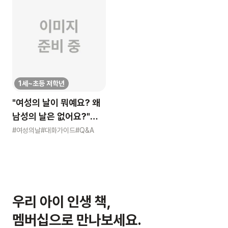
1세~초등 저학년
"여성의 날이 뭐예요? 왜
남성의 날은 없어요?"
묻는 어린이에게 이렇게
#여성의날
#대화가이드
#Q&A
알려주세요
우리 아이 인생 책,
멤버십으로 만나보세요.