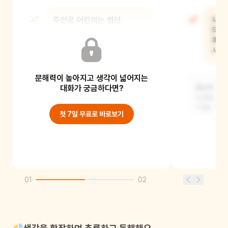
주인공 어린이는 씹던
새가
풍선껌을 실수로 삼키고 무얼
터뜨
걱정했어?
퍼졌
시원
문해력이 높아지고 생각이 넓어지는
엄마가 껌을 삼키면 몸 안에 붙어서
끈적해진다고 했거든요.
대화가 궁금하다면?
풍선이 팡 
누르던 걱정
"거봐, 껌
첫 7일 무료로 바로보기
01
02