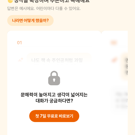
생각을 확장하며 추론하고 독해해요
답변은 예시에요. 어린이마다 다를 수 있어요.
나라면 어떻게 했을까?
01
02
나도 책 속 주인공처럼 과일
만약
씨를 삼키고 배에서 나무가
둥둥 
자라면 어쩌지 걱정했거나,
방귀 
사소한
문해력이 높아지고 생각이 넓어지는
저는 하늘을
예전에 포도 씨를 그냥 삼켰을 때,
대화가 궁금하다면?
성 모양 풍
진짜로 제 배가 커다란 포도나무 밭이
수 있는
되어서 입에서 포
첫 7일 무료로 바로보기