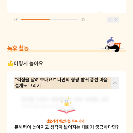
01
02
독후 활동
이렇게 놀아요
"걱정을 날려 보내요!" 나만의 형광 방귀 풍선 마음
설계도 그리기
준비물: 도화지, 형광펜(또는 밝은 색연필), 검은
색 마커펜, 풍선 모양 스티커

활동 방법: 내 마음속 숨은 불안이나 걱정거리를 
전문가가 제안하는
독후 가이드
문해력이 높아지고 생각이 넓어지는 대화가 궁금하다면?
주체적인 역발상을 통해 즐거운 예술 작품으로 전