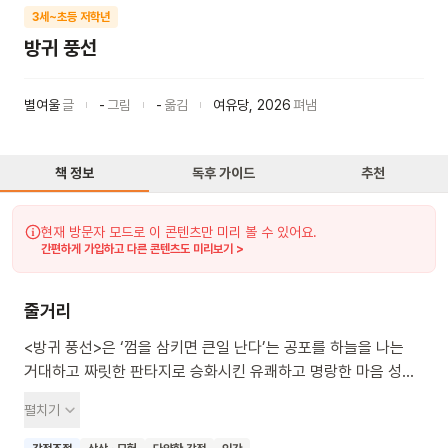
3세~초등 저학년
방귀 풍선
별여울
글
-
그림
-
옮김
여유당
,
2026
펴냄
책 정보
독후 가이드
추천
현재 방문자 모드로 이 콘텐츠만 미리 볼 수 있어요.
간편하게 가입하고 다른 콘텐츠도 미리보기 >
줄거리
<방귀 풍선>은 ‘껌을 삼키면 큰일 난다’는 공포를 하늘을 나는
거대하고 짜릿한 판타지로 승화시킨 유쾌하고 명랑한 마음 성장
그림책입니다. 난생처음 풍선껌을 씹은 아이가 풍선을 불다 껌을
펼치기
꾸울꺽 삼켜요. 껌을 삼키면 몸에 딱 붙어 안 떨어진다고 한 엄마
말이 떠올라 공포에 떨지요. 그러다 방귀를 뽀옹 뀌었는데, 으응?