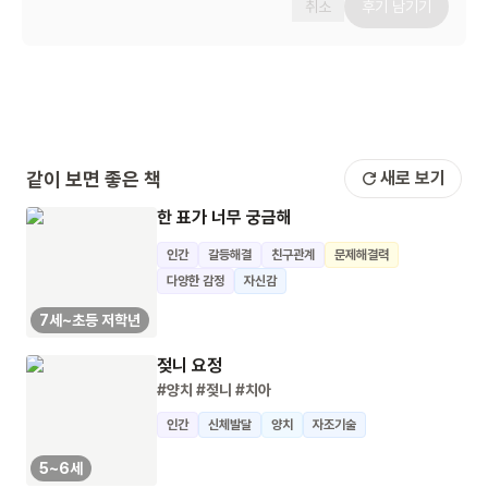
취소
후기 남기기
같이 보면 좋은 책
새로 보기
한 표가 너무 궁금해
인간
갈등해결
친구관계
문제해결력
다양한 감정
자신감
7세~초등 저학년
젖니 요정
#양치
#젖니
#치아
인간
신체발달
양치
자조기술
5~6세