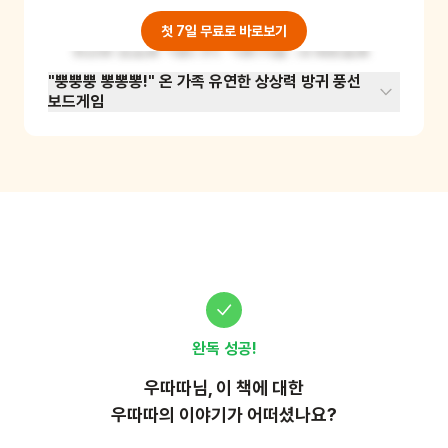
환하는 자아 성장 프로그램입니다. 아이는 도화지 
아래에 방귀 풍선을 장착하고 당당하게 서 있는 
첫 7일 무료로 바로보기
자신의 모습을 그립니다. 그런 다음, 내 머릿속을 
복잡하게 하던 작은 걱정들(예: 시험 걱정, 친구와 
"뿡뿡뿡 뽕뽕뽕!" 온 가족 유연한 상상력 방귀 풍선
보드게임
다툰 일 등)을 풍선 스티커 위에 적습니다. 그 위
에 밝은 형광펜으로 하트, 토끼, 공룡 등 주도적인 
변신 문양을 덧그려 "이 걱정들은 곧 신나는 모험 
풍선으로 변신해 날아갈 것"이라고 선포하며, 내
면의 자립심과 긍정적인 회복탄력성을 높이는 활
동입니다.
완독 성공!
우따따
님, 이
책
에 대한
우따따의 이야기가 어떠셨나요?