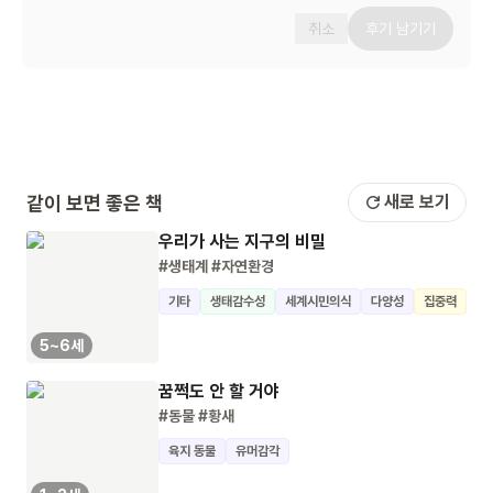
취소
후기 남기기
같이 보면 좋은 책
새로 보기
우리가 사는 지구의 비밀
#생태계
#자연환경
기타
생태감수성
세계시민의식
다양성
집중력
5~6세
꿈쩍도 안 할 거야
#동물
#황새
육지 동물
유머감각