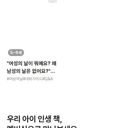
5~6세
"여성의 날이 뭐예요? 왜
남성의 날은 없어요?"
묻는 어린이에게 이렇게
#여성의날
#대화가이드
#Q&A
알려주세요
우리 아이 인생 책,