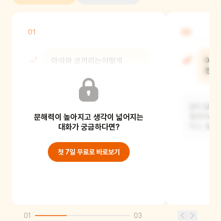
01
02
아이와 코끼리는어떻게
아이
만났니?
했니
며칠 동안 내리던 비가 그치고, 아이가
같이 길을 
문해력이 높아지고 생각이 넓어지는
밖을 나가보았더니 덤불 속에 길을 잃은
돌아다녔어요
어린 코끼리
대화가 궁금하다면?
먹고, 물놀
첫 7일 무료로 바로보기
01
03