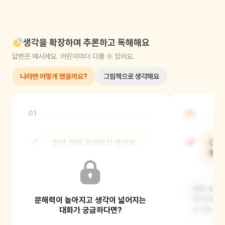
생각을 확장하며 추론하고 독해해요
답변은 예시에요. 어린이마다 다를 수 있어요.
나라면 어떻게 했을까요?
그림책으로 생각해요
01
02
만약 어린 코끼리가 아이와
OO
헤어지지 않고 계속 지냈다면
함께
어땠을까?
책의 아이와
문해력이 높아지고 생각이 넓어지는
두 친구가 헤어지지 않았다면 서로 무척
따 먹고 물
좋았을 거예요. 그렇지만 아이에게
대화가 궁금하다면?
수 있는
가족이 있는 것처