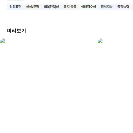
커다란 나무의 작은 열매도 따먹고 물웅덩이에서 놀며 우정을
감정표현
상상/모험
회복탄력성
육지 동물
생태감수성
정서지능
공감능력
쌓아 나갔지요. 하얀 빛이 빗줄기처럼 쏟아지던 날 아침 어린
코끼리는 아이를 깨워 어디론가 향합니다. 그곳은 어디일까요?
이 책은 서로 친구가 될 수 없을 거라고 여겨지던 존재와의
미리보기
우정과 이별을 다루고 있습니다. 아름답고 신비로운 그림체와
이야기를 통해 아이의 감수성을 길러 주세요. 이 책을 읽은
어린이들이 우정에 대한 기쁨을 알고 언제나 마음 가득히 담으며
살아갈 수 있기를 바랍니다.