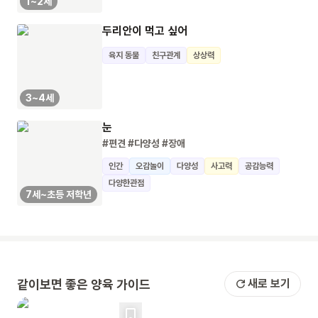
1~2세
두리안이 먹고 싶어
육지 동물
친구관계
상상력
3~4세
눈
#편견
#다양성
#장애
인간
오감놀이
다양성
사고력
공감능력
다양한관점
7세~초등 저학년
같이보면 좋은 양육 가이드
새로 보기