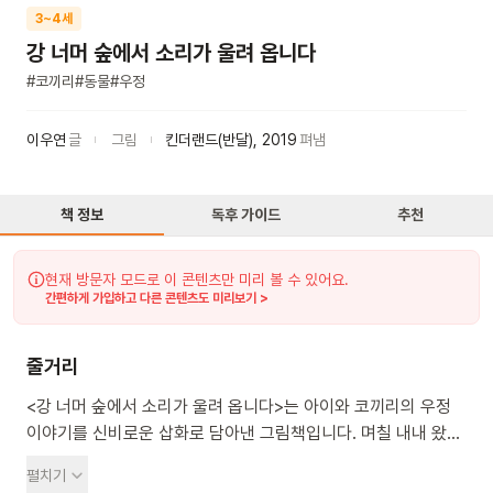
3~4세
강 너머 숲에서 소리가 울려 옵니다
#
코끼리
#
동물
#
우정
이우연
글
그림
킨더랜드(반달)
,
2019
펴냄
책 정보
독후 가이드
추천
현재 방문자 모드로 이 콘텐츠만 미리 볼 수 있어요.
간편하게 가입하고 다른 콘텐츠도 미리보기 >
줄거리
<강 너머 숲에서 소리가 울려 옵니다>는 아이와 코끼리의 우정
이야기를 신비로운 삽화로 담아낸 그림책입니다. 며칠 내내 왔던
비가 그치고 아이가 밖으로 나가 만난 것은 어린 코끼리였습니다.
펼치기
아이와 어린 코끼리는 서로 말도 통하지 않고 생김새도 달랐지만