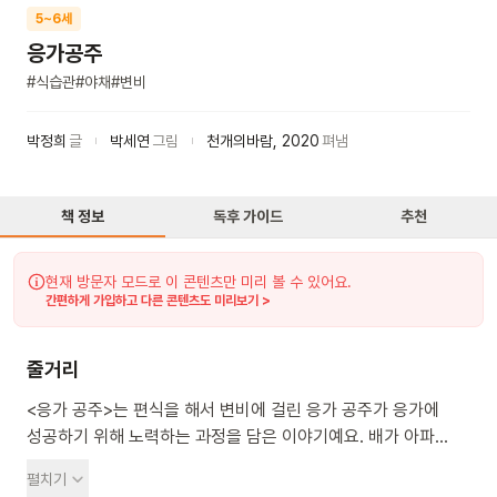
5~6세
응가공주
#
식습관
#
야채
#
변비
박정희
글
박세연
그림
천개의바람
,
2020
펴냄
책 정보
독후 가이드
추천
현재 방문자 모드로 이 콘텐츠만 미리 볼 수 있어요.
간편하게 가입하고 다른 콘텐츠도 미리보기 >
줄거리
<응가 공주>는 편식을 해서 변비에 걸린 응가 공주가 응가에
성공하기 위해 노력하는 과정을 담은 이야기예요. 배가 아파
변기에 앉지만 쉽게 똥을 누지 못해 전전긍긍하는 아이의
펼치기
모습부터, 가족이 모두 모여 아이의 투정을 받아주며 변기 앞에서