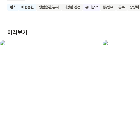
오랜 시간을 보내는 모습까지. <응가 공주>는 변비를 앓는
편식
배변훈련
생활습관/규칙
다양한 감정
유머감각
똥/방구
공주
상상력
아이를 둔 집안의 모습을 현실적으로, 그러나 유쾌하게
표현했습니다. 그때 응가 공주에게 누군가 채소와 물을 먹고
운동을 하라고 알려주는데요. 공주는 과연 응가에 성공할 수
미리보기
있을까요? 건강하게 똥 누는 법을 알려 주는 책, <응가 공주>를
함께 읽고 바른 식습관과 생활 습관을 길러 보아요.