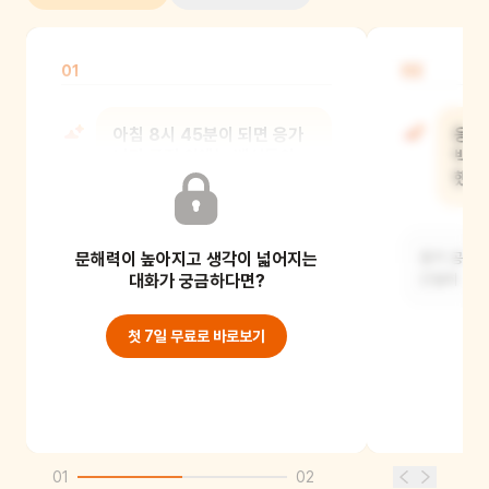
01
02
아침 8시 45분이 되면 응가
응가
나라 궁전 앞에는 백성들이
백성
모두 모인대. 왜일까?
했니
문해력이 높아지고 생각이 넓어지는
응가 공주의 응가 시간이기 때문이에요.
응가 공주가
대화가 궁금하다면?
간절히 바라
첫 7일 무료로 바로보기
01
02