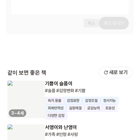
취소
후기 남기기
같이 보면 좋은 책
새로 보기
기쁨이 슬픔이
#슬픔
#감정변화
#기쁨
육지 동물
감정표현
감정조절
정서지능
회복탄력성
갈등해결
공감능력
포용성
3~4세
다양한 감정
서영이와 난영이
#가족
#인형
#사랑