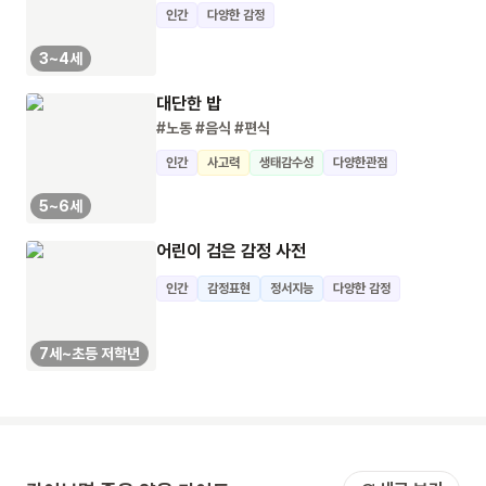
인간
다양한 감정
3~4세
대단한 밥
#노동
#음식
#편식
인간
사고력
생태감수성
다양한관점
5~6세
어린이 검은 감정 사전
인간
감정표현
정서지능
다양한 감정
7세~초등 저학년