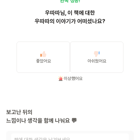
완독 성공!
우따따
님, 이
책
에 대한
우따따의 이야기가 어떠셨나요?
좋았어요
아쉬웠어요
이상했어요
보고난 뒤의
느낌이나 생각을 함께 나눠요 💬