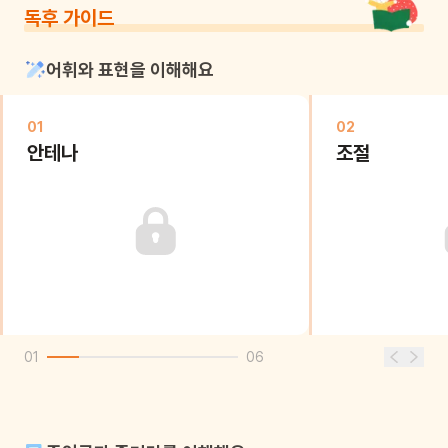
독후 가이드
어휘와 표현을 이해해요
01
02
안테나
조절
01
06