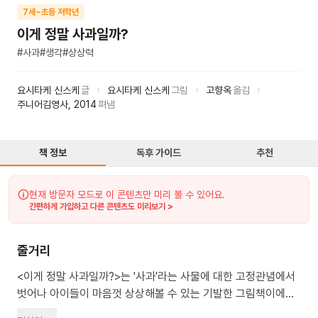
7세~초등 저학년
이게 정말 사과일까?
#
사과
#
생각
#
상상력
요시타케 신스케
글
요시타케 신스케
그림
고향옥
옮김
주니어김영사
,
2014
펴냄
책 정보
독후 가이드
추천
현재 방문자 모드로 이 콘텐츠만 미리 볼 수 있어요.
간편하게 가입하고 다른 콘텐츠도 미리보기 >
줄거리
<이게 정말 사과일까?>는 '사과'라는 사물에 대한 고정관념에서
벗어나 아이들이 마음껏 상상해볼 수 있는 기발한 그림책이에요.
책상 위에 놓인 빨간 사과를 보고 ‘이게 사과일까? 사과가 아닌