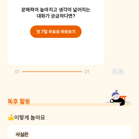
빨강, 동그라미, 공, 아삭, 딱딱... 사과의
문해력이 높아지고 생각이 넓어지는
특징을 단어로 이야기해 보세요.
대화가 궁금하다면?
첫 7일 무료로 바로보기
01
01
독후 활동
이렇게 놀아요
사실은