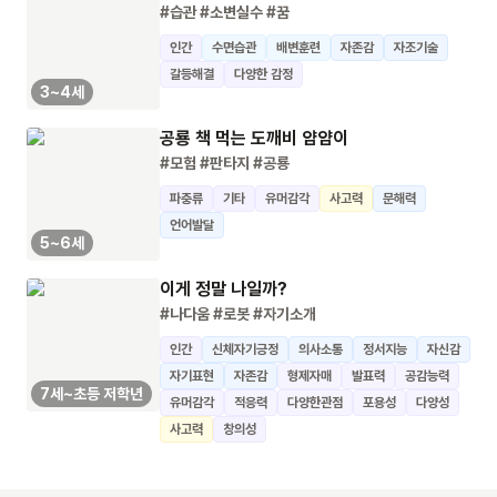
#습관
#소변실수
#꿈
인간
수면습관
배변훈련
자존감
자조기술
갈등해결
다양한 감정
3~4세
공룡 책 먹는 도깨비 얌얌이
#모험
#판타지
#공룡
파충류
기타
유머감각
사고력
문해력
언어발달
5~6세
이게 정말 나일까?
#나다움
#로봇
#자기소개
인간
신체자기긍정
의사소통
정서지능
자신감
자기표현
자존감
형제자매
발표력
공감능력
7세~초등 저학년
유머감각
적응력
다양한관점
포용성
다양성
사고력
창의성