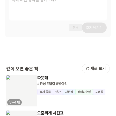
취소
후기 남기기
같이 보면 좋은 책
새로 보기
따뜻해
#환상
#달걀
#병아리
육지 동물
인간
자존감
생태감수성
포용성
3~4세
오줌싸개 시간표