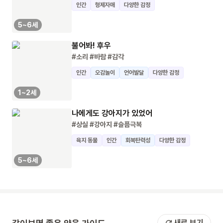
인간
형제자매
다양한 감정
5~6세
불어봐! 후우
#소리
#바람
#감각
인간
오감놀이
언어발달
다양한 감정
1~2세
나에게도 강아지가 있었어
#상실
#강아지
#슬픔극복
육지 동물
인간
회복탄력성
다양한 감정
5~6세
새로 보기