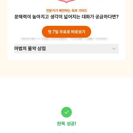
섯 등 원하는 재료를 놓아줘요. 재료는 어린이가 
안전 칼로 직접 잘라볼 수 있어요. 마지막으로 치
전문가가 제안하는
독후 가이드
문해력이 높아지고 생각이 넓어지는 대화가 궁금하다면?
즈를 뿌려 전자레인지나 오븐에 돌리면 간단하게 
완성이에요. 피자빵은 어떤 이야기를 들려주나
요? 다양한 식재료를 접하며 건강한 식습관을 만
첫 7일 무료로 바로보기
들어 줄 수 있는 놀이예요. 준비물: 식빵, 토마토
소스, 피자빵 속 재료, 치즈
마법의 물약 상점
완독 성공!