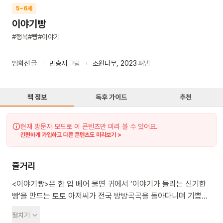
5~6세
이야기빵
#
행복
#
빵
#
이야기
임화선
글
민승지
그림
소원나무
,
2023
펴냄
책 정보
독후 가이드
추천
현재 방문자 모드로 이 콘텐츠만 미리 볼 수 있어요.
간편하게 가입하고 다른 콘텐츠도 미리보기 >
줄거리
<이야기빵>은 한 입 베어 물면 귀에서 ‘이야기가 들리는 신기한
빵'을 만드는 토토 아저씨가 전국 방방곡곡을 돌아다니며 기쁨과
즐거움, 위로와 희망이 필요한 사람들에게 행복을 전한다는
펼치기
내용을 담은 그림책이에요. 아저씨가 만든 빵을 한 입 베어 물면