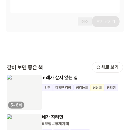
취소
후기 남기기
같이 보면 좋은 책
새로 보기
고래가 살지 않는 집
인간
다양한 감정
공감능력
상상력
창의성
5~6세
네가 자라면
#모험
#형제자매