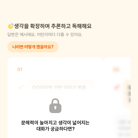
생각을 확장하며 추론하고 독해해요
답변은 예시에요. 어린이마다 다를 수 있어요.
나라면 어떻게 했을까요?
01
02
OO이라면 어떤 이야기 빵을
토토
만들어달라고 하고 싶니?
준다
싶니
먹고 싶은 빵과 그 빵을 선택한 이유를
문해력이 높아지고 생각이 넓어지는
말해주세요.
다른 사람들
대화가 궁금하다면?
아저씨에게 
같나요? 토