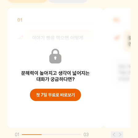
01
02
이야기 빵을 먹으면 어떻게
토토
돼?
만들
빵 이름과 관련된 이야기나 자신이
토토 아저씨
문해력이 높아지고 생각이 넓어지는
원하고 바라는 이야기가 들리게 돼요.
약을 만드는
대화가 궁금하다면?
마음을 낫게
첫 7일 무료로 바로보기
01
03