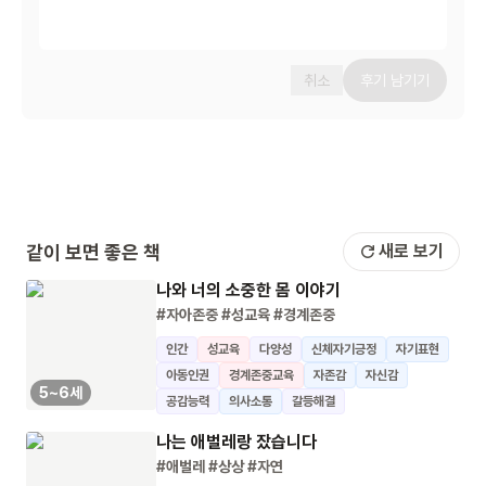
취소
후기 남기기
같이 보면 좋은 책
새로 보기
나와 너의 소중한 몸 이야기
#자아존중
#성교육
#경계존중
인간
성교육
다양성
신체자기긍정
자기표현
아동인권
경계존중교육
자존감
자신감
5~6세
공감능력
의사소통
갈등해결
나는 애벌레랑 잤습니다
#애벌레
#상상
#자연