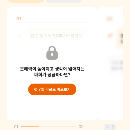
01
02
깊은 숲속에 언제나 아름다운
발레
음악이 흘러나오는 곳이
토끼
있었어. 그곳은 뭘 하는
곳이었지?
나도 춤추고
문해력이 높아지고 생각이 넓어지는
발레 학교에
어린이들이 다니는 발레 학교였어요.
대화가 궁금하다면?
첫 7일 무료로 바로보기
01
03