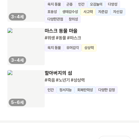
육지 동물
곤충
인간
오감놀이
다양성
포용성
생태감수성
사고력
자존감
자신감
3~4세
다양한관점
창의성
마스크 동물 마을
#위생
#동물
#마스크
육지 동물
유머감각
상상력
3~4세
할아버지의 섬
#죽음
#노년기
#상상력
인간
정서지능
회복탄력성
다양한 감정
5~6세