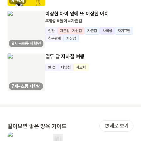
5~6세
이상한 아이 옆에 또 이상한 아이
#개성
#놀이
#자존감
인간
자존감 · 자신감
자존감
사회성
자기표현
친구관계
자신감
9세~초등 저학년
열두 달 지하철 여행
탈 것
다양성
사고력
7세~초등 저학년
같이보면 좋은 양육 가이드
새로 보기