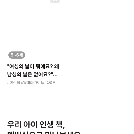
5~6세
"여성의 날이 뭐예요? 왜
남성의 날은 없어요?"
묻는 어린이에게 이렇게
#여성의날
#대화가이드
#Q&A
알려주세요
우리 아이 인생 책,