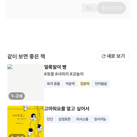
취소
후기 남기기
같이 보면 좋은 책
새로 보기
얼룩말이 뻥
#동물
#사파리
#공놀이
육지 동물
적응력
집중력
언어발달
1~2세
고마워요를 알고 싶어서
인간
감정표현
의사소통
정서지능