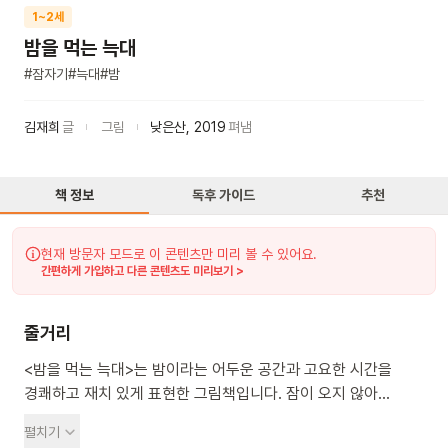
1~2세
밤을 먹는 늑대
#
잠자기
#
늑대
#
밤
김재희
글
그림
낮은산
,
2019
펴냄
책 정보
독후 가이드
추천
현재 방문자 모드로 이 콘텐츠만 미리 볼 수 있어요.
간편하게 가입하고 다른 콘텐츠도 미리보기 >
줄거리
<밤을 먹는 늑대>는 밤이라는 어두운 공간과 고요한 시간을
경쾌하고 재치 있게 표현한 그림책입니다. 잠이 오지 않아
뒤척이는 밤. 아그작 아그작 소리가 방 안을 채워요. 언제 왔는지
펼치기
모를 푸른 늑대가 밤을 먹고 있네요. 불청객이지만, 무작정