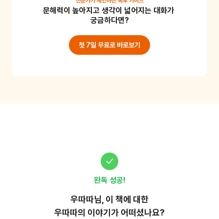
전문가가 제안하는
독후 가이드
문해력이 높아지고 생각이 넓어지는 대화가 
드나요? 평소에 들어본 자장가와 어떤 점이 다른가요? 
궁금하다면?
클래식을 들으며 음악적 감수성을 증진할 수 있어요. 준
비물: 음원
첫 7일 무료로 바로보기
완독 성공!
우따따
님, 이
책
에 대한
우따따의 이야기가 어떠셨나요?