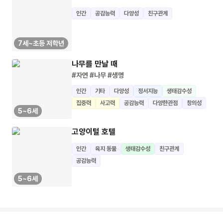
인간
공감능력
다양성
친구관계
7세~초등 저학년
나무를 만날 때
#자연
#나무
#생명
인간
기타
다양성
정서지능
생태감수성
집중력
사고력
공감능력
다양한관점
창의성
5~6세
고양이털 호텔
인간
육지 동물
생태감수성
친구관계
공감능력
5~6세