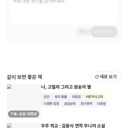
취소
후기 남기기
같이 보면 좋은 책
새로 보기
나, 고릴라 그리고 원숭이 별
인간
육지 동물
자존감
비판적사고력
다양한 감정
공감능력
친구관계
다양성
7세~초등 저학년
우주 학교 : 김동식 연작 주니어 소설