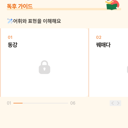
독후 가이드
어휘와 표현을 이해해요
01
02
동강
꿰매다
01
06