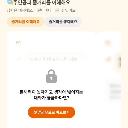
주인공과 줄거리를 이해해요
답변은 예시에요. 어린이마다 다를 수 있어요.
줄거리를 이해해요
줄거리를 생각해요
01
02
트럭에 치여 죽은 강아지를
할머
할머니는 어떻게 하였니?
집으
집에 데려갔어요. 할머니의 집에는 죽은
할머니는 차
문해력이 높아지고 생각이 넓어지는
동물들이 많이 있었지요.
동물들을 원
대화가 궁금하다면?
할머니집에는
첫 7일 무료로 바로보기