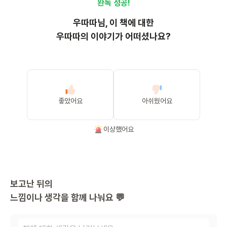
완독 성공!
우따따
님, 이
책
에 대한
우따따의 이야기가 어떠셨나요?
좋았어요
아쉬웠어요
이상했어요
보고난 뒤의
느낌이나 생각을 함께 나눠요 💬