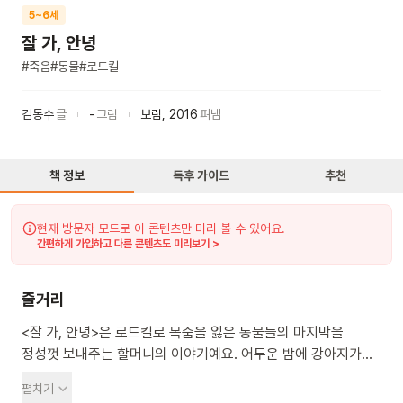
5~6세
잘 가, 안녕
#
죽음
#
동물
#
로드킬
김동수
글
-
그림
보림
,
2016
펴냄
책 정보
독후 가이드
추천
현재 방문자 모드로 이 콘텐츠만 미리 볼 수 있어요.
간편하게 가입하고 다른 콘텐츠도 미리보기 >
줄거리
<잘 가, 안녕>은 로드킬로 목숨을 잃은 동물들의 마지막을
정성껏 보내주는 할머니의 이야기예요. 어두운 밤에 강아지가
트럭에 치여 죽었어요. 할머니는 강아지를 발견하고 집으로
펼치기
데려오죠. 할머니의 집에는 차에치여 죽은 동물들이 많이도