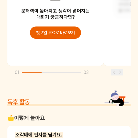
서식지를 옮
문해력이 높아지고 생각이 넓어지는
로드킬'이라고 해요. 로드킬은 주로
옮기거나 
야생동물들이나, 길 잃은 고양이,
대화가 궁금하다면?
강아지들이 당하지요.
첫 7일 무료로 바로보기
01
03
독후 활동
이렇게 놀아요
조각배에 편지를 남겨요.