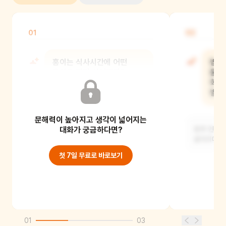
01
02
홍이는 식사시간에 어떤
밥을
음식을 먹기 싫어했지?
물구
화장
발견
당근이랑 오이를 먹기 싫어했어요.
문해력이 높아지고 생각이 넓어지는
대화가 궁금하다면?
토끼 인형을
움직이며 샤
첫 7일 무료로 바로보기
01
03