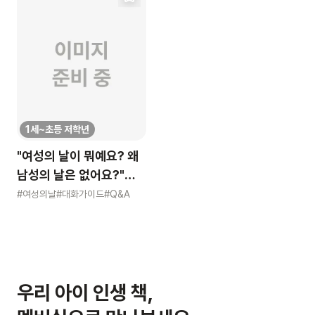
1세~초등 저학년
"여성의 날이 뭐예요? 왜
남성의 날은 없어요?"
묻는 어린이에게 이렇게
#여성의날
#대화가이드
#Q&A
알려주세요
우리 아이 인생 책,