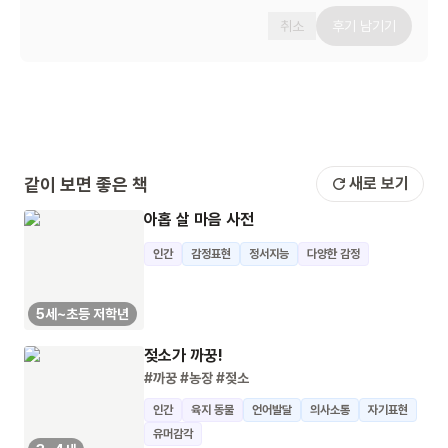
취소
후기 남기기
같이 보면 좋은 책
새로 보기
아홉 살 마음 사전
인간
감정표현
정서지능
다양한 감정
5세~초등 저학년
젖소가 까꿍!
#까꿍
#농장
#젖소
인간
육지 동물
언어발달
의사소통
자기표현
유머감각