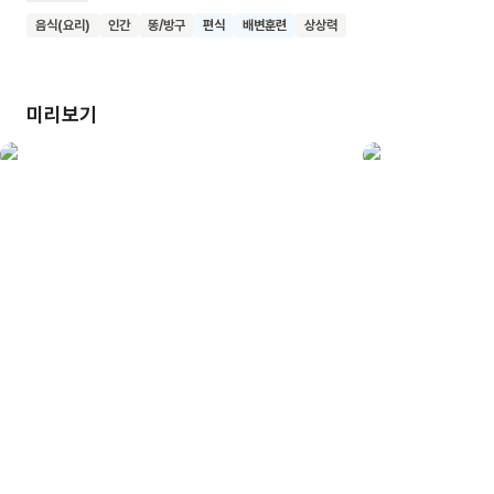
치른 홍이에겐 어떤 변화가 일어날까요? 변비에 걸린 홍이의
음식(요리)
인간
똥/방구
편식
배변훈련
상상력
모습을 통해 야채를 먹는 것이 우리 몸에 왜 중요한지를 배울 수
있어요. <뿌지직 우주 똥꼬 전쟁>을 읽고 어린이들이 야채와
자연스럽게 친구가 되어 건강하게 변비를 예방하고 탈출할 수
미리보기
있기를 바랍니다.