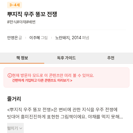
3~4세
뿌지직 우주 똥꼬 전쟁
#
편식
#
야채
#
배변
안영은
글
이주혜
그림
노란돼지
,
2014
펴냄
책 정보
독후 가이드
추천
현재 방문자 모드로 이 콘텐츠만 미리 볼 수 있어요.
간편하게 가입하고 다른 콘텐츠도 미리보기 >
줄거리
<뿌지직 우주 똥꼬 전쟁>은 변비에 관한 지식을 우주 전쟁에
빗대어 흥미진진하게 표현한 그림책이에요. 야채를 먹지 못해
변비에 걸린 외계인들이 화가 나서 전쟁을 일으켜요. 우주선을 탄
펼치기
홍이와 토토는 야채를 쏴서 외계인들과 맞서 싸워요. 우주 전쟁을