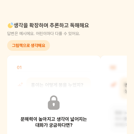
생각을 확장하며 추론하고 독해해요
답변은 예시에요. 어린이마다 다를 수 있어요.
그림책으로 생각해요
01
02
홍이는 어떻게 똥을 누었지?
변비
생길
외계인들처럼 채소를 먹고 똥을 쌀 수
있게 되었어요.
똥을 누지 
문해력이 높아지고 생각이 넓어지는
차서 볼록해
대화가 궁금하다면?
외계인처럼