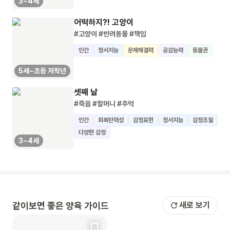
3~4세
어떡하지?! 고양이
#고양이
#반려동물
#책임
인간
정서지능
문제해결력
공감능력
동물권
5세~초등 저학년
셋째 날
#죽음
#할머니
#추억
인간
회복탄력성
감정표현
정서지능
감정조절
다양한 감정
3~4세
같이보면 좋은 양육 가이드
새로 보기