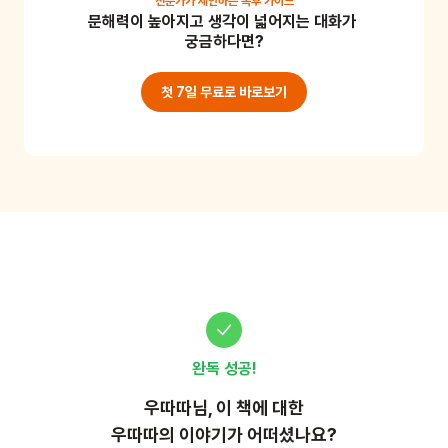
전문가가 제안하는
독후 가이드
문해력이 높아지고 생각이 넓어지는 대화가 
지는 시간을 가져보아요. 어린이용 칼로 오이를 얇게 썰
궁금하다면?
어봅니다. 그리고 양육자와 어린이가 서로의 얼굴에 오
이를 붙여주어요. 오이 마사지는 더운 여름날 뜨거워진 
첫 7일 무료로 바로보기
얼굴의 온도를 낮추고 촉촉한 피부를 만들어 준답니다. 
준비물 : 오이, 어린이용 칼
완독 성공!
우따따
님, 이
책
에 대한
우따따의 이야기가 어떠셨나요?