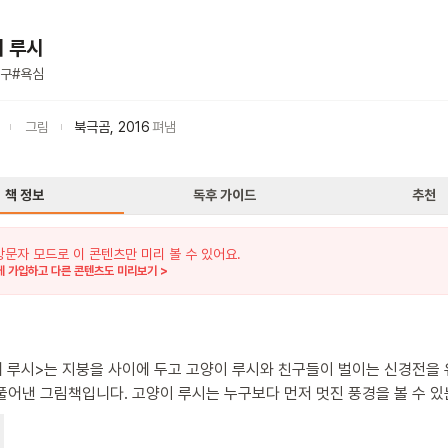
위 루시
구
#
욕심
그림
북극곰
,
2016
펴냄
책 정보
독후 가이드
추천
방문자 모드로 이 콘텐츠만 미리 볼 수 있어요.
 가입하고 다른 콘텐츠도 미리보기 >
위 루시>는 지붕을 사이에 두고 고양이 루시와 친구들이 벌이는 신경전을
풀어낸 그림책입니다. 고양이 루시는 누구보다 먼저 멋진 풍경을 볼 수 있
차지해요. 하지만 루시는 곧 갈등에 빠져요. 멋진 풍경을 볼 수 있는 지붕
고 싶은 마음도 있지만 지붕 아래에서 고양이 친구들과 함께 놀고 싶은 