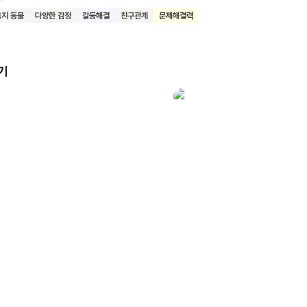
문이죠. 욕심쟁이 루시는 지붕을 지키느라 친구들이 노는 모습을 그저 바
육지 동물
다양한 감정
갈등해결
친구관계
문제해결력
없네요. 그림책을 읽으며 어울려 노는 즐거움과 양보하는 마음에 대해 이
보아요.
기