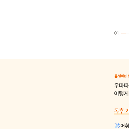
01
멤버십 
우따따
이렇게 
독후 
어휘