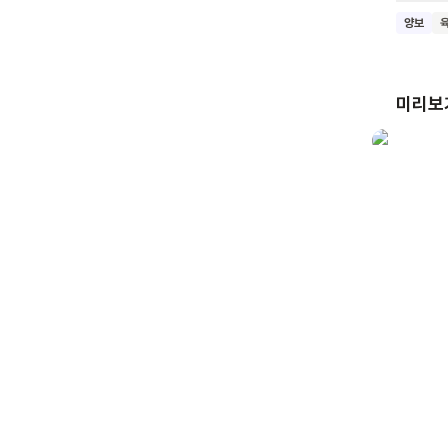
있기 때
양보
수밖에 
나누어 
미리보