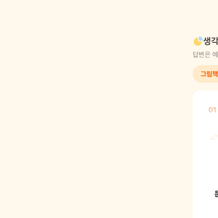
생각
답변은 예
그림책
01