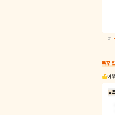
01
독후 
이렇
높은