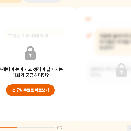
02
루시는 지붕 위에서 왜
지붕에 올라가지
내려오지 않았지?
친구들은 무엇을 
보냈지?
멋진 풍경을 혼자 보고 싶어서, 다른
문해력이 높아지고 생각이 넓어지는
친구들은 올라오지 못하게 하고 자기만
공놀이도 하고, 밥도 먹고
지붕 위에 계속
대화가 궁금하다면?
잤어요.
첫 7일 무료로 바로보기
03