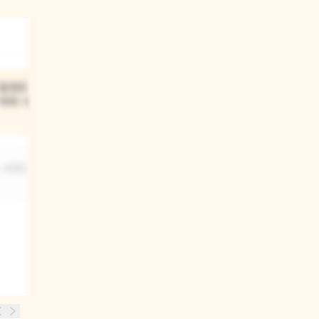
03
 않았던
다음 날 루시는 친구들과
하며 시간을
어떻게 지냈지?
친구들과 같이 지붕 위에 올라가서
, 낮잠도
경치를 감상했어요.