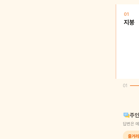
01
지붕
01
주인
답변은 예
줄거리