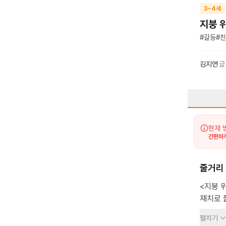
3~4세
지붕 
#
갈등
#
친
김지연
글
현재 
간편하게
줄거리
<지붕 
재치로 
지붕을 
펼치기
독차지하