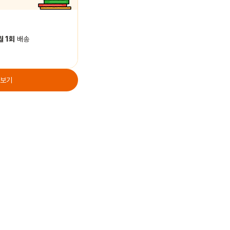
월 1회
배송
 보기