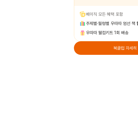
베이직 모든 혜택 포함
주제별·월령별 우따따 엄선 책
우따따 웰컴키트 1회 배송
북클럽 자세히