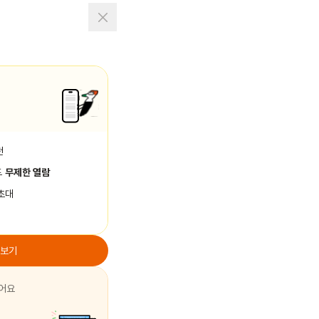
천
드
무제한 열람
초대
 보기
싶어요