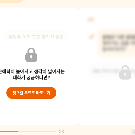
02
꿀벌은 어떤 꽃을 골라서 꿀을
꿀벌은 다른 꿀벌
먹었지?
찾아가는 길을 
알려주었지?
꽃가루가 많고, 색깔이 화려하고, 달콤한
문해력이 높아지고 생각이 넓어지는
향기가 나는 꽃이었어요.
춤을 추어서 알려 주었어요
대화가 궁금하다면?
첫 7일 무료로 바로보기
03