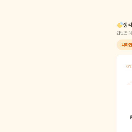
생각
답변은 예
나라면
01