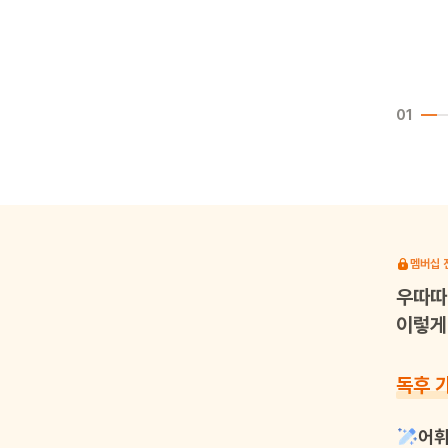
01
멤버십 
우따따
이렇게 
독후 
어휘