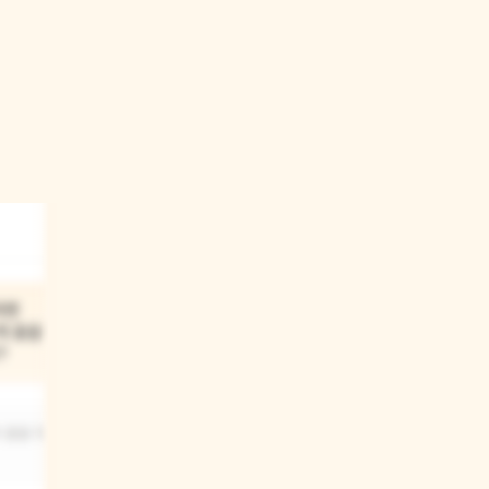
03
라면
OO이가 꿀벌이라면
 춤을 춰서
친구들과 함께 벌꿀을
?
완성해서 집을 가득 채울 때
어떤 기분이 들까?
춤을 춰 볼 수
신나고 뿌듯할 거예요.