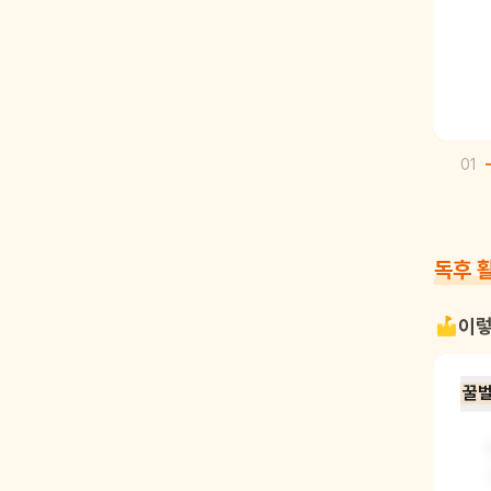
01
독후 
이렇
꿀벌