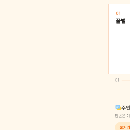
01
꿀벌
01
주인
답변은 예
줄거리