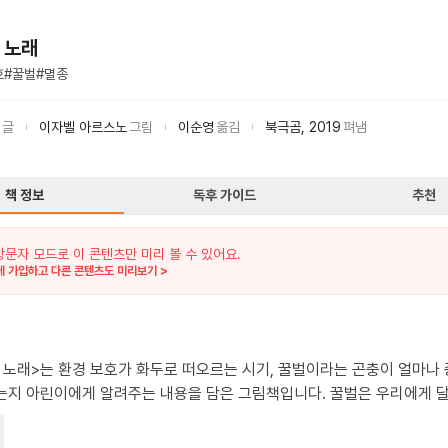
 노래
호
#
꿀벌
#
멸종
글
이자벨 아르스노
그림
이순영
옮김
북극곰
,
2019
펴냄
책 정보
독후 가이드
추천
방문자 모드로 이 콘텐츠만 미리 볼 수 있어요.
 가입하고 다른 콘텐츠도 미리보기 >
 노래>는 환경 보호가 화두로 떠오르는 시기, 꿀벌이라는 곤충이 얼마나
는지 아린이에게 알려주는 내용을 담은 그림책입니다. 꿀벌은 우리에게 
해주지요? 사실, 그 뿐만이 아니라 꿀벌이 꿀을 모으기 위해 여기저기
면서 꽃가루를 퍼트리고 식물이 자나라나고, 새로운 식물이 생겨나요. 