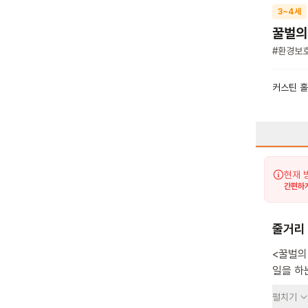
3~4세
꿀벌의
#
환경보
커스틴 홀
현재 
간편하게
줄거리
<꿀벌의
일을 하
꿀을 전
펼치기
날아다니