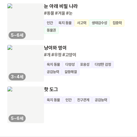
눈 아래 비밀 나라
#동물
#겨울
#눈
인간
육지 동물
사고력
생태감수성
집중력
동물권
5~6세
냥이와 멍이
#개
#우정
#고양이
육지 동물
다양성
포용성
다양한 감정
공감능력
갈등해결
3~4세
핫 도그
육지 동물
인간
친구관계
공감능력
5~6세