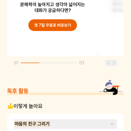
문해력이 높아지고 생각이 넓어지는
모습일 것 같아요. 빨간 모자를 쓰고
집이나 나무
있을 거고, 요
대화가 궁금하다면?
같아요. 자
첫 7일 무료로 바로보기
01
03
독후 활동
이렇게 놀아요
마음의 친구 그리기