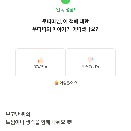
완독 성공!
우따따
님, 이
책
에 대한
우따따의 이야기가 어떠셨나요?
좋았어요
아쉬웠어요
이상했어요
보고난 뒤의
느낌이나 생각을 함께 나눠요 💬