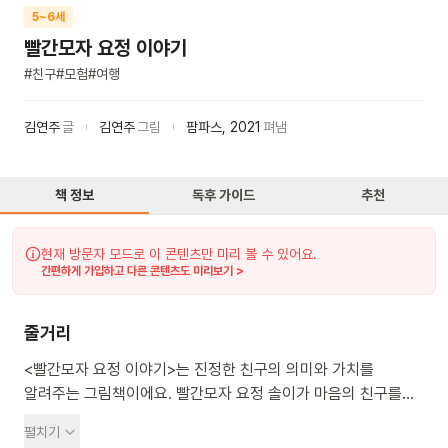
5~6세
빨간모자 요정 이야기
#
친구
#
모험
#
여행
김연주
글
김연주
그림
팜파스
,
2021
펴냄
책 정보
독후 가이드
추천
현재 방문자 모드로 이 콘텐츠만 미리 볼 수 있어요.
간편하게 가입하고 다른 콘텐츠도 미리보기 >
줄거리
<빨간모자 요정 이야기>는 진정한 친구의 의미와 가치를
알려주는 그림책이에요. 빨간모자 요정 솔이가 마음의 친구를
찾아 여행을 떠나요. 여행 중 솔이는 여러 위험한 상황을 겪지만,
펼치기
결국 진심 어린 위로로 평생을 함께할 친구를 만나게 돼요. 이