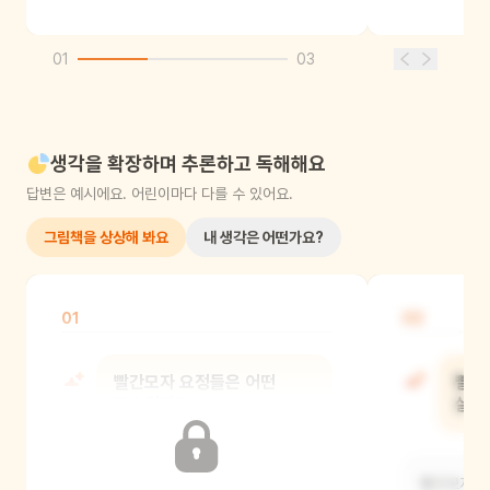
01
03
생각을 확장하며 추론하고 독해해요
답변은 예시에요. 어린이마다 다를 수 있어요.
그림책을 상상해 봐요
내 생각은 어떤가요?
01
02
빨간모자 요정들은 어떤
빨간
모습일까?
살고
빨간모자 요정들은 아마도 작고 귀여운
빨간모자 요