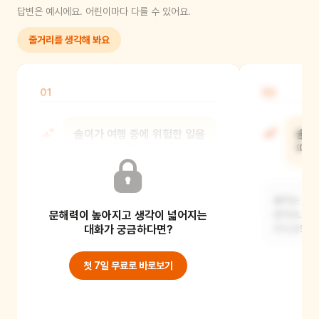
답변은 예시에요. 어린이마다 다를 수 있어요.
줄거리를 생각해 봐요
01
02
솔이가 여행 중에 위험한 일을
솔이
겪었을 때 어떤 생각이
때 
들었을까?
솔이는 정말
문해력이 높아지고 생각이 넓어지는
솔이는 아마 처음에는 무서워하고
같아요. 오
걱정했을 것 같아요. 하지만 동시에 이
대화가 궁금하다면?
안도감도 
위험을 어떻게 극복
첫 7일 무료로 바로보기