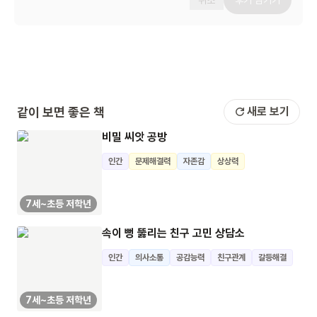
취소
후기 남기기
같이 보면 좋은 책
새로 보기
비밀 씨앗 공방
인간
문제해결력
자존감
상상력
7세~초등 저학년
속이 뻥 뚫리는 친구 고민 상담소
인간
의사소통
공감능력
친구관계
갈등해결
7세~초등 저학년