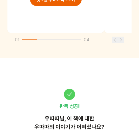
01
04
완독 성공!
우따따
님, 이
책
에 대한
우따따의 이야기가 어떠셨나요?