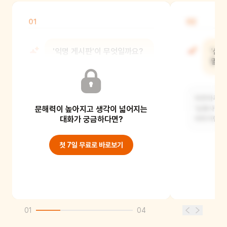
01
02
'익명 게시판'이 무엇일까요?
'삼
말하
누가 글을 썼는지 이름이 없이 글을
올리는 곳이에요. 내 이름을 말하지 않고
아주아주 친
문해력이 높아지고 생각이 넓어지는
이야기를 할
'삼총사'라고
대화가 궁금하다면?
태희처럼요.
첫 7일 무료로 바로보기
01
04