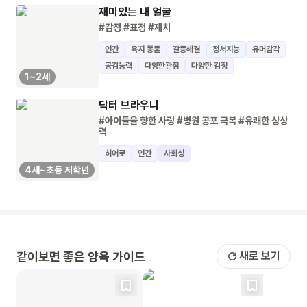
재미있는 내 얼굴
#감정
#표정
#재치
인간
육지 동물
갈등해결
정서지능
유머감각
공감능력
다양한관점
다양한 감정
1~2세
닥터 브라우니
#아이들을 향한 사랑
#병원 공포 극복
#유쾌한 상상
력
히어로
인간
사회성
4세~초등 저학년
같이보면 좋은 양육 가이드
새로 보기