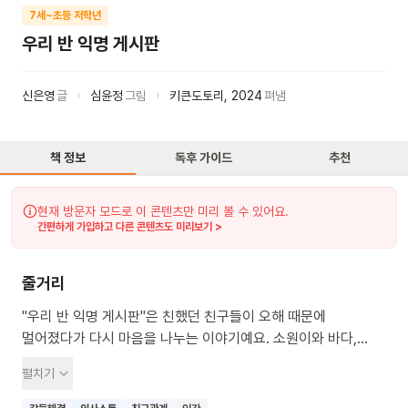
7세~초등 저학년
우리 반 익명 게시판
신은영
글
심윤정
그림
키큰도토리
,
2024
펴냄
책 정보
독후 가이드
추천
현재 방문자 모드로 이 콘텐츠만 미리 볼 수 있어요.
간편하게 가입하고 다른 콘텐츠도 미리보기 >
줄거리
"우리 반 익명 게시판"은 친했던 친구들이 오해 때문에
멀어졌다가 다시 마음을 나누는 이야기예요. 소원이와 바다,
태희는 아주 친한 친구였지만, 익명 게시판에 오가는 이야기들
펼치기
때문에 서로에게 섭섭한 마음이 커졌어요. 점점 멀어진 친구들은
어떻게 하면 다시 마음을 나누고 친해질 수 있을지 함께 고민하는