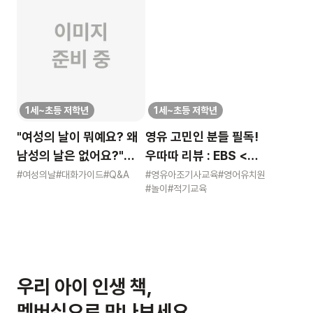
1세~초등 저학년
1세~초등 저학년
"여성의 날이 뭐예요? 왜
영유 고민인 분들 필독!
남성의 날은 없어요?"
우따따 리뷰 : EBS <
묻는 어린이에게 이렇게
영유아 사교육 보고서>
#여성의날
#대화가이드
#Q&A
#영유아조기사교육
#영어유치원
#놀이
#적기교육
알려주세요
우리 아이 인생 책,
멤버십으로 만나보세요.