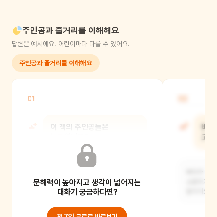
주인공과 줄거리를 이해해요
답변은 예시에요. 어린이마다 다를 수 있어요.
주인공과 줄거리를 이해해요
01
02
이 책의 주인공들은
바다
누구였나요?
고백
소원이와 바다, 그리고 태희예요.
바다가 규현
문해력이 높아지고 생각이 넓어지는
사이좋은 삼총사 친구들이었지요.
소원이가 
대화가 궁금하다면?
말이지요.
첫 7일 무료로 바로보기